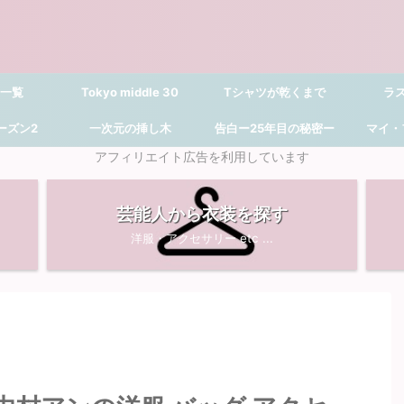
 一覧
Tokyo middle 30
Tシャツが乾くまで
ラ
シーズン2
一次元の挿し木
告白ー25年目の秘密ー
マイ・
アフィリエイト広告を利用しています
芸能人から衣装を探す
洋服・アクセサリー etc ...