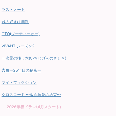
ラストノート
君の好きは無敵
GTO(ジーティーオー)
VIVANT シーズン2
一次元の挿し木(いちじげんのさしき)
告白ー25年目の秘密ー
マイ・フィクション
クロスロード 〜救命救急の約束〜
2026年春ドラマ(4月スタート)