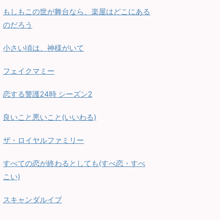
もしもこの世が舞台なら、楽屋はどこにある
のだろう
小さい頃は、神様がいて
フェイクマミー
恋する警護24時 シーズン2
良いこと悪いこと(いいわる)
ザ・ロイヤルファミリー
すべての恋が終わるとしても(すべ恋・すべ
こい)
スキャンダルイブ