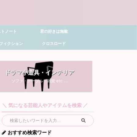
ストノート
君の好きは無敵
フィクション
クロスロード
ドラマ小道具・インテリア
ソファ・テーブル・雑貨 etc ...
＼ 気になる芸能人やアイテムを検索 ／
おすすめ検索ワード