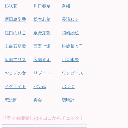
杉咲花
川口春奈
奈緒
戸田恵梨香
松本若菜
長濱ねる
江口のりこ
永野芽郁
岡崎紗絵
上白石萌歌
西野七瀬
松嶋菜々子
広瀬アリス
広瀬すず
川栄李奈
おコメの女
リブート
ワンピース
イグナイト
パン恋
バッグ
恋は闇
再会
腕時計
ドラマ衣装探しは↓ココからチェック！