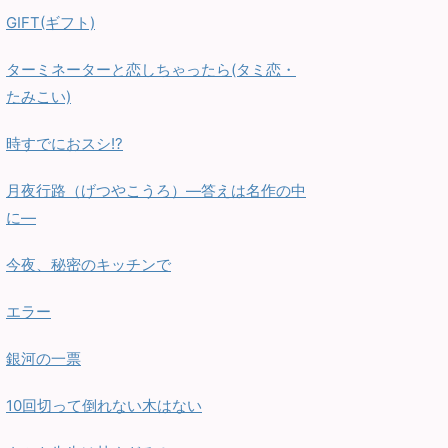
GIFT(ギフト)
ターミネーターと恋しちゃったら(タミ恋・
たみこい)
時すでにおスシ!?
月夜行路（げつやこうろ）—答えは名作の中
に—
今夜、秘密のキッチンで
エラー
銀河の一票
10回切って倒れない木はない