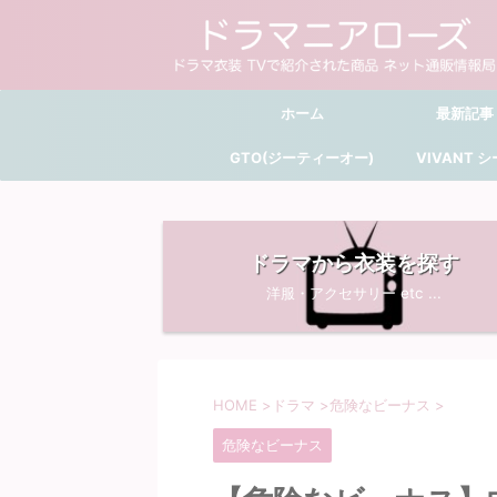
ホーム
最新記事
GTO(ジーティーオー)
VIVANT 
ドラマから衣装を探す
洋服・アクセサリー etc ...
HOME
>
ドラマ
>
危険なビーナス
>
危険なビーナス