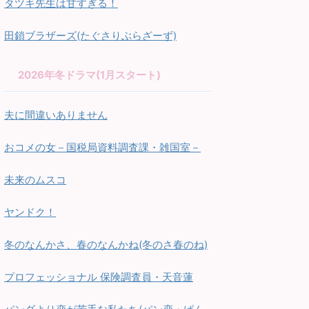
タツキ先生は甘すぎる！
田鎖ブラザーズ(たぐさりぶらざーず)
2026年冬ドラマ(1月スタート)
夫に間違いありません
おコメの女－国税局資料調査課・雑国室－
未来のムスコ
ヤンドク！
冬のなんかさ、春のなんかね(冬のさ春のね)
プロフェッショナル 保険調査員・天音蓮