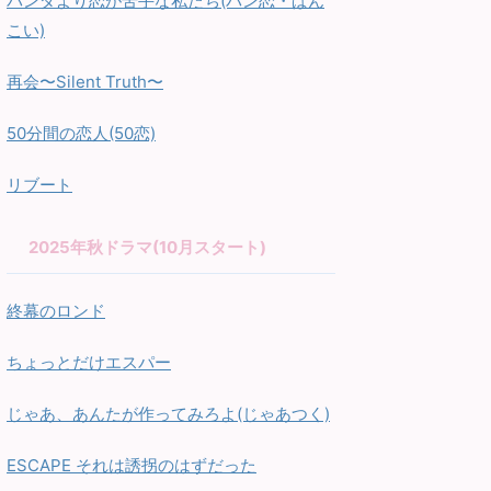
パンダより恋が苦手な私たち(パン恋・ぱん
こい)
再会〜Silent Truth〜
50分間の恋人(50恋)
リブート
2025年秋ドラマ(10月スタート)
終幕のロンド
ちょっとだけエスパー
じゃあ、あんたが作ってみろよ(じゃあつく)
ESCAPE それは誘拐のはずだった