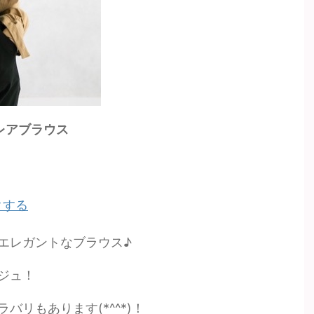
フレアブラウス
クする
エレガントなブラウス♪
ジュ！
リもあります(*^^*)！