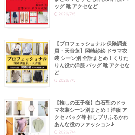
ッグ 靴 アクセなど
2026/7/5
【プロフェッショナル 保険調査
員・天音蓮】岡崎紗絵 ドラマ衣
装 シーン別 全話まとめ！くりた
りん役の洋服 バッグ 靴 アクセな
ど
2026/7/5
【推しの王子様】白石聖のドラ
マ衣装シーン別まとめ！洋服 ア
クセ バッグ等 推しプリふるかわ
あんな役のファッション♪
2026/7/4