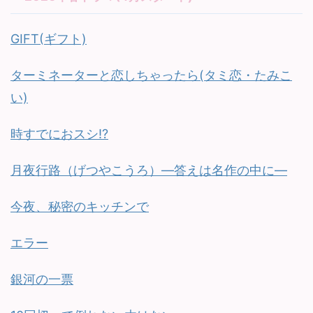
GIFT(ギフト)
ターミネーターと恋しちゃったら(タミ恋・たみこ
い)
時すでにおスシ!?
月夜行路（げつやこうろ）—答えは名作の中に—
今夜、秘密のキッチンで
エラー
銀河の一票