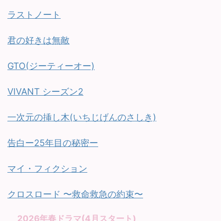
ラストノート
君の好きは無敵
GTO(ジーティーオー)
VIVANT シーズン2
一次元の挿し木(いちじげんのさしき)
告白ー25年目の秘密ー
マイ・フィクション
クロスロード 〜救命救急の約束〜
2026年春ドラマ(4月スタート)