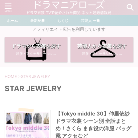
ホーム
最新記事
もくじ
芸能人 一覧
＼ ドラマ・芸能人を検索 ／
アフィリエイト広告を利用しています
ドラマから衣装を探す
芸能人から衣装を探す
おすすめ検索ワード
洋服・アクセサリー etc ...
洋服・アクセサリー etc ...
・
川口春奈
・
奈緒
・
石原さとみ
・
畑芽育
HOME
>
STAR JEWELRY
STAR JEWELRY
・
菜々緒
・
岡崎紗絵
・
堀田真由
・
わたしの宝物
【Tokyo middle 30】仲里依紗
ドラマ衣装 シーン別 全話まと
・
多部未華子
・
ライオンの隠れ家
め！さくら まき役の洋服 バッグ
靴 アクセなど
・
広瀬すず
・
サイレント