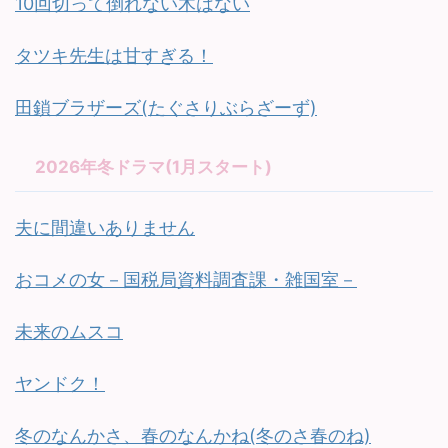
10回切って倒れない木はない
タツキ先生は甘すぎる！
田鎖ブラザーズ(たぐさりぶらざーず)
2026年冬ドラマ(1月スタート)
夫に間違いありません
おコメの女－国税局資料調査課・雑国室－
未来のムスコ
ヤンドク！
冬のなんかさ、春のなんかね(冬のさ春のね)