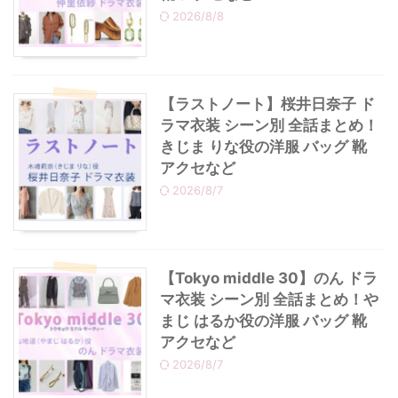
2026/8/8
・
あのクズ
・
ワンピース
・
無能の鷹
・
バッグ
【ラストノート】桜井日奈子 ド
ラマ衣装 シーン別 全話まとめ！
・
若草物語
・
腕時計
きじま りな役の洋服 バッグ 靴
アクセなど
2026/8/7
【Tokyo middle 30】のん ドラ
マ衣装 シーン別 全話まとめ！や
まじ はるか役の洋服 バッグ 靴
アクセなど
2026/8/7