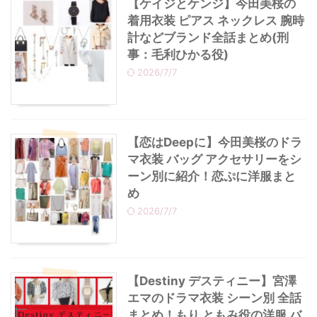
【ケイジとケンジ】今田美桜の
着用衣装 ピアス ネックレス 腕時
計などブランド全話まとめ(刑
事：毛利ひかる役)
2026/7/7
【恋はDeepに】今田美桜のドラ
マ衣装 バッグ アクセサリーをシ
ーン別に紹介！恋ぷに洋服まと
め
2026/7/7
【Destiny デスティニー】宮澤
エマのドラマ衣装 シーン別 全話
まとめ！もり ともみ役の洋服 バ