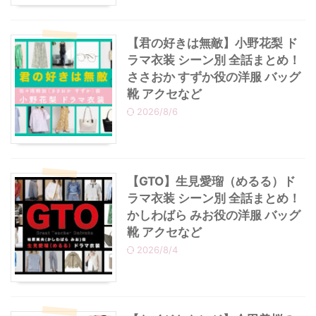
【君の好きは無敵】小野花梨 ド
ラマ衣装 シーン別 全話まとめ！
ささおか すずか役の洋服 バッグ
靴 アクセなど
2026/8/6
【GTO】生見愛瑠（めるる）ド
ラマ衣装 シーン別 全話まとめ！
かしわばら みお役の洋服 バッグ
靴 アクセなど
2026/8/4