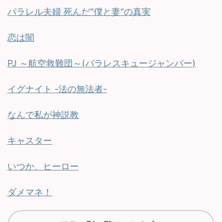
パラレル夫婦 死んだ"僕と妻"の真実
恋は闇
PJ ～航空救難団～(パラレスキュージャンパー)
イグナイト -法の無法者-
なんで私が神説教
キャスター
いつか、ヒーロー
ダメマネ！