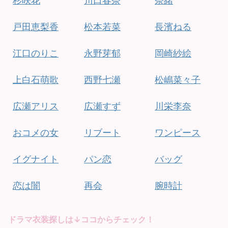
杉咲花
川口春奈
奈緒
戸田恵梨香
松本若菜
長濱ねる
江口のりこ
永野芽郁
岡崎紗絵
上白石萌歌
西野七瀬
松嶋菜々子
広瀬アリス
広瀬すず
川栄李奈
おコメの女
リブート
ワンピース
イグナイト
パン恋
バッグ
恋は闇
再会
腕時計
ドラマ衣装探しは↓ココからチェック！