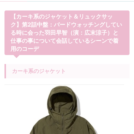
【カーキ系のジャケット＆リュックサッ
ク】第2話中盤：バードウォッチングしてい
る時に会った羽田早智（演：広末涼子）と
仕事の事について会話しているシーンで着
用のコーデ
カーキ系のジャケット