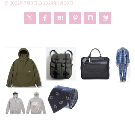
2022年7月3日
2024年1月20日
・
あのクズ
・
ワンピース
・
無能の鷹
・
バッグ
・
若草物語
・
腕時計