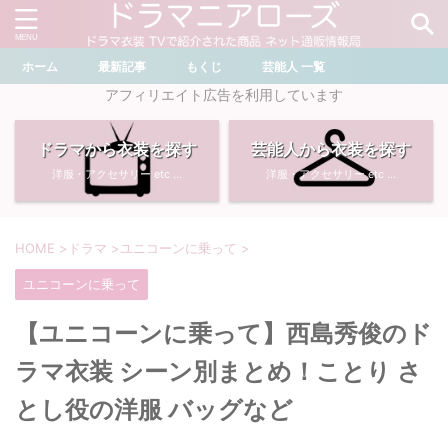
ホーム
最新記事
もくじ
芸能人 一覧
＼ ドラマ・芸能人を検索 ／
アフィリエイト広告を利用しています
ドラマから衣装を探す
芸能人から衣装を探す
おすすめ検索ワード
洋服・アクセサリー etc ...
洋服・アクセサリー etc ...
・
川口春奈
・
奈緒
・
石原さとみ
・
畑芽育
HOME
>
ドラマ
>
ユニコーンに乗って
>
ユニコーンに乗って
・
菜々緒
・
岡崎紗絵
【ユニコーンに乗って】西島秀俊のド
・
堀田真由
・
わたしの宝物
ラマ衣装 シーン別まとめ！ことり さ
・
多部未華子
・
ライオンの隠れ家
とし役の洋服 バッグなど
・
広瀬すず
・
サイレント