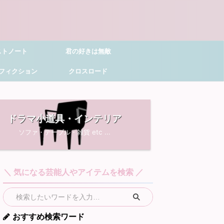
ストノート
君の好きは無敵
フィクション
クロスロード
ドラマ小道具・インテリア
ソファ・テーブル・雑貨 etc ...
＼ 気になる芸能人やアイテムを検索 ／
おすすめ検索ワード