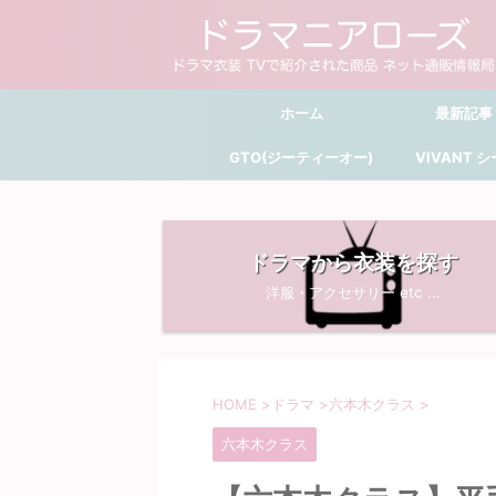
ホーム
最新記事
GTO(ジーティーオー)
VIVANT 
ドラマから衣装を探す
洋服・アクセサリー etc ...
HOME
>
ドラマ
>
六本木クラス
>
六本木クラス