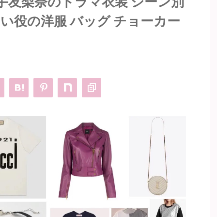
手友梨奈のドラマ衣装 シーン別
い役の洋服 バッグ チョーカー