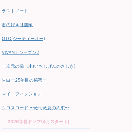
ラストノート
君の好きは無敵
GTO(ジーティーオー)
VIVANT シーズン2
一次元の挿し木(いちじげんのさしき)
告白ー25年目の秘密ー
マイ・フィクション
クロスロード 〜救命救急の約束〜
2026年春ドラマ(4月スタート)