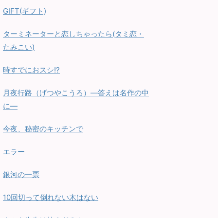
GIFT(ギフト)
ターミネーターと恋しちゃったら(タミ恋・
たみこい)
時すでにおスシ!?
月夜行路（げつやこうろ）—答えは名作の中
に—
今夜、秘密のキッチンで
エラー
銀河の一票
10回切って倒れない木はない