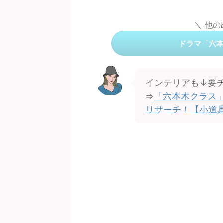
＼ 他
ドラマ「六
インテリアも↓要
⇒
「六本木クラス」
リサーチ！【小道