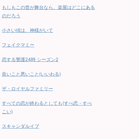
もしもこの世が舞台なら、楽屋はどこにある
のだろう
小さい頃は、神様がいて
フェイクマミー
恋する警護24時 シーズン2
良いこと悪いこと(いいわる)
ザ・ロイヤルファミリー
すべての恋が終わるとしても(すべ恋・すべ
こい)
スキャンダルイブ