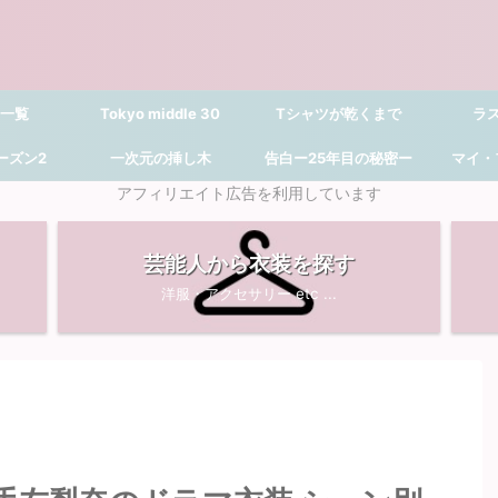
 一覧
Tokyo middle 30
Tシャツが乾くまで
ラ
シーズン2
一次元の挿し木
告白ー25年目の秘密ー
マイ・
アフィリエイト広告を利用しています
芸能人から衣装を探す
洋服・アクセサリー etc ...