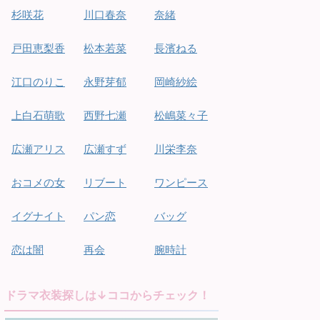
杉咲花
川口春奈
奈緒
戸田恵梨香
松本若菜
長濱ねる
江口のりこ
永野芽郁
岡崎紗絵
上白石萌歌
西野七瀬
松嶋菜々子
広瀬アリス
広瀬すず
川栄李奈
おコメの女
リブート
ワンピース
イグナイト
パン恋
バッグ
恋は闇
再会
腕時計
ドラマ衣装探しは↓ココからチェック！