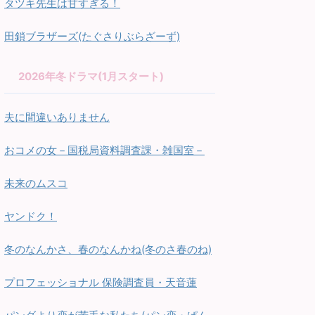
タツキ先生は甘すぎる！
田鎖ブラザーズ(たぐさりぶらざーず)
2026年冬ドラマ(1月スタート)
夫に間違いありません
おコメの女－国税局資料調査課・雑国室－
未来のムスコ
ヤンドク！
冬のなんかさ、春のなんかね(冬のさ春のね)
プロフェッショナル 保険調査員・天音蓮