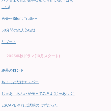
パンダより恋が苦手な私たち(パン恋・ぱん
こい)
再会〜Silent Truth〜
50分間の恋人(50恋)
リブート
2025年秋ドラマ(10月スタート)
終幕のロンド
ちょっとだけエスパー
じゃあ、あんたが作ってみろよ(じゃあつく)
ESCAPE それは誘拐のはずだった