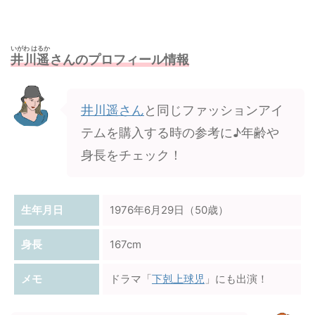
いがわ はるか
井川遥
さんのプロフィール情報
井川遥さん
と同じファッションアイ
テムを購入する時の参考に♪年齢や
身長をチェック！
生年月日
1976年6月29日（50歳）
身長
167cm
メモ
ドラマ「
下剋上球児
」にも出演！