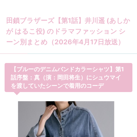
田鎖ブラザーズ【第1話】井川遥 (あしか
が はるこ役) のドラマファッション シ
ーン別まとめ（2026年4月17日放送）
【ブルーのデニムバンドカラーシャツ】第1
話序盤：真（演：岡田将生）にシュウマイ
を渡していたシーンで着用のコーデ