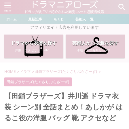
ホーム
最新記事
もくじ
芸能人 一覧
＼ ドラマ・芸能人を検索 ／
アフィリエイト広告を利用しています
ドラマから衣装を探す
芸能人から衣装を探す
おすすめ検索ワード
洋服・アクセサリー etc ...
洋服・アクセサリー etc ...
・
川口春奈
・
奈緒
・
石原さとみ
・
畑芽育
HOME
>
ドラマ
>
田鎖ブラザーズ(たぐさりぶらざーず)
>
田鎖ブラザーズ(たぐさりぶらざーず)
・
菜々緒
・
岡崎紗絵
【田鎖ブラザーズ】井川遥 ドラマ衣
・
堀田真由
・
わたしの宝物
装 シーン別 全話まとめ！あしかが は
・
多部未華子
・
ライオンの隠れ家
るこ役の洋服 バッグ 靴 アクセなど
・
広瀬すず
・
サイレント