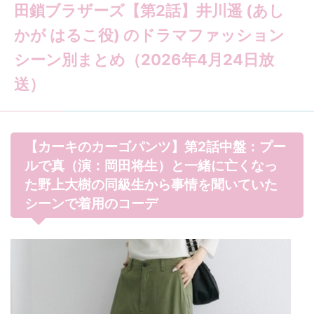
田鎖ブラザーズ【第2話】井川遥 (あし
かが はるこ役) のドラマファッション
シーン別まとめ（2026年4月24日放
送）
【カーキのカーゴパンツ】第2話中盤：プー
ルで真（演：岡田将生）と一緒に亡くなっ
た野上大樹の同級生から事情を聞いていた
シーンで着用のコーデ