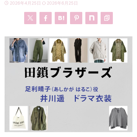
2026年4月25日
2026年6月25日
・
あのクズ
・
ワンピース
・
無能の鷹
・
バッグ
・
若草物語
・
腕時計