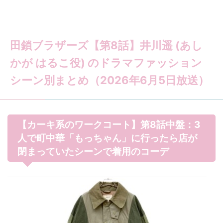
田鎖ブラザーズ【第8話】井川遥 (あし
かが はるこ役) のドラマファッション
シーン別まとめ（2026年6月5日放送）
【カーキ系のワークコート】第8話中盤：3
人で町中華「もっちゃん」に行ったら店が
閉まっていたシーンで着用のコーデ