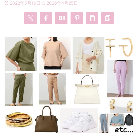
2022年5月19日
2026年4月25日
・
あのクズ
・
ワンピース
・
無能の鷹
・
バッグ
・
若草物語
・
腕時計