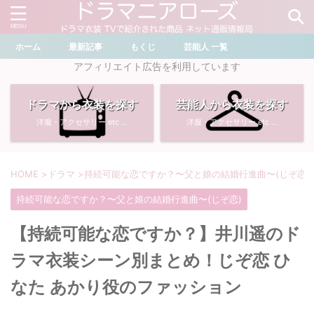
ホーム
最新記事
もくじ
芸能人 一覧
＼ ドラマ・芸能人を検索 ／
アフィリエイト広告を利用しています
ドラマから衣装を探す
芸能人から衣装を探す
おすすめ検索ワード
洋服・アクセサリー etc ...
洋服・アクセサリー etc ...
・
川口春奈
・
奈緒
・
石原さとみ
・
畑芽育
HOME
>
ドラマ
>
持続可能な恋ですか？〜父と娘の結婚行進曲〜(じぞ恋)
持続可能な恋ですか？〜父と娘の結婚行進曲〜(じぞ恋)
・
菜々緒
・
岡崎紗絵
【持続可能な恋ですか？】井川遥のド
・
堀田真由
・
わたしの宝物
ラマ衣装シーン別まとめ！じぞ恋 ひ
・
多部未華子
・
ライオンの隠れ家
なた あかり役のファッション
・
広瀬すず
・
サイレント