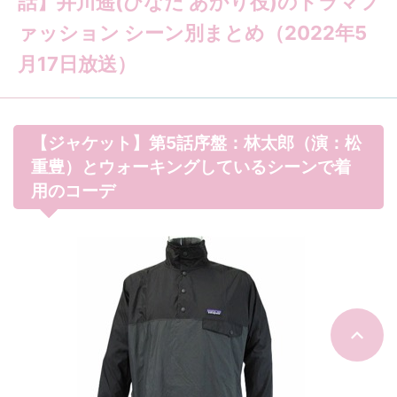
話】井川遥(ひなた あかり役)のドラマフ
ァッション シーン別まとめ（2022年5
月17日放送）
【ジャケット】第5話序盤：林太郎（演：松
重豊）とウォーキングしているシーンで着
用のコーデ