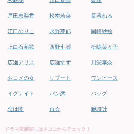
杉咲花
川口春奈
奈緒
戸田恵梨香
松本若菜
長濱ねる
江口のりこ
永野芽郁
岡崎紗絵
上白石萌歌
西野七瀬
松嶋菜々子
広瀬アリス
広瀬すず
川栄李奈
おコメの女
リブート
ワンピース
イグナイト
パン恋
バッグ
恋は闇
再会
腕時計
ドラマ衣装探しは↓ココからチェック！