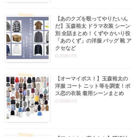
【あのクズを殴ってやりたいん
だ】玉森裕太 ドラマ衣装 シーン
別 全話まとめ！くずや かいり役
「あのくず」の洋服 バッグ 靴 ア
クセなど
2026/7/5
【オーマイボス！】玉森裕太の
洋服 コート ニット等を調査！ボ
ス恋の衣装 着用シーンまとめ
2026/7/5