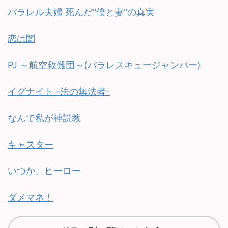
パラレル夫婦 死んだ"僕と妻"の真実
恋は闇
PJ ～航空救難団～(パラレスキュージャンパー)
イグナイト -法の無法者-
なんで私が神説教
キャスター
いつか、ヒーロー
ダメマネ！