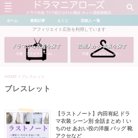
ホーム
最新記事
もくじ
芸能人 一覧
＼ ドラマ・芸能人を検索 ／
アフィリエイト広告を利用しています
ドラマから衣装を探す
芸能人から衣装を探す
おすすめ検索ワード
洋服・アクセサリー etc ...
洋服・アクセサリー etc ...
・
川口春奈
・
奈緒
・
石原さとみ
・
畑芽育
HOME
>
ブレスレット
ブレスレット
・
菜々緒
・
岡崎紗絵
・
堀田真由
・
わたしの宝物
【ラストノート】内田有紀 ドラ
マ衣装 シーン別 全話まとめ！い
・
多部未華子
・
ライオンの隠れ家
ちのせ あおい役の洋服 バッグ 靴
アクセなど
・
広瀬すず
・
サイレント