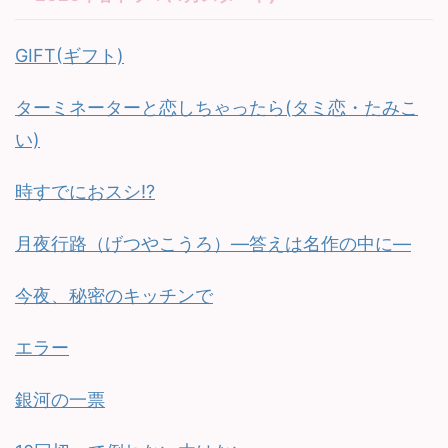
GIFT(ギフト)
ターミネーターと恋しちゃったら(タミ恋・たみこ
い)
時すでにおスシ!?
月夜行路（げつやこうろ）—答えは名作の中に—
今夜、秘密のキッチンで
エラー
銀河の一票