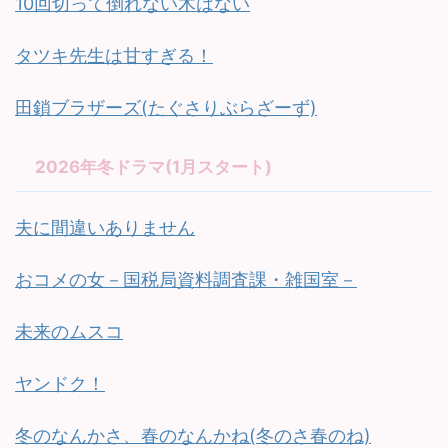
10回切って倒れない木はない
タツキ先生は甘すぎる！
田鎖ブラザーズ(たぐさりぶらざーず)
2026年冬ドラマ(1月スタート)
夫に間違いありません
おコメの女－国税局資料調査課・雑国室－
未来のムスコ
ヤンドク！
冬のなんかさ、春のなんかね(冬のさ春のね)