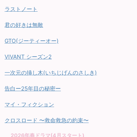
ラストノート
君の好きは無敵
GTO(ジーティーオー)
VIVANT シーズン2
一次元の挿し木(いちじげんのさしき)
告白ー25年目の秘密ー
マイ・フィクション
クロスロード 〜救命救急の約束〜
2026年春ドラマ(4月スタート)