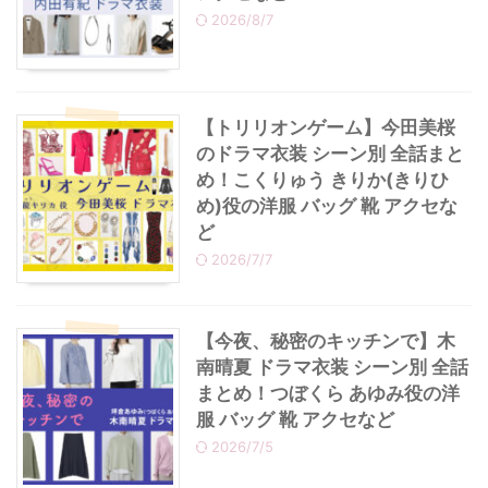
2026/8/7
・
あのクズ
・
ワンピース
・
無能の鷹
・
バッグ
【トリリオンゲーム】今田美桜
のドラマ衣装 シーン別 全話まと
・
若草物語
・
腕時計
め！こくりゅう きりか(きりひ
め)役の洋服 バッグ 靴 アクセな
ど
2026/7/7
【今夜、秘密のキッチンで】木
南晴夏 ドラマ衣装 シーン別 全話
まとめ！つぼくら あゆみ役の洋
服 バッグ 靴 アクセなど
2026/7/5