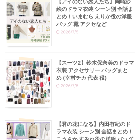
【アイのない恋人たち】岡崎紗
絵のドラマ衣装 シーン別 全話ま
とめ！いまむら えりか役の洋服
バッグ 靴 アクセなど
2026/7/5
【スーツ2】鈴木保奈美のドラマ
衣装 アクセサリー バッグまと
め (幸村チカ 代表 役)
2026/7/5
【君の花になる】内田有紀のド
ラマ衣装 シーン別 全話まとめ！
こうさか すみれ役の洋服 バッグ