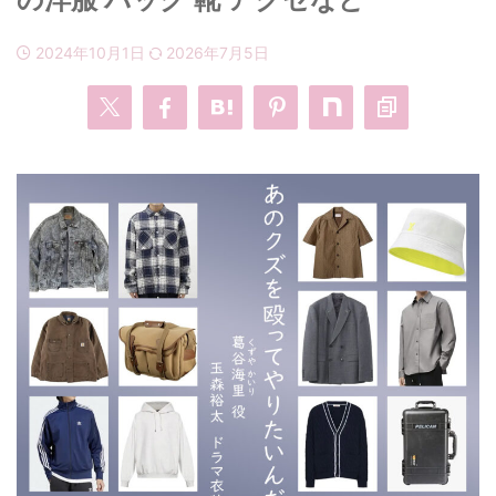
2024年10月1日
2026年7月5日
・
あのクズ
・
ワンピース
・
無能の鷹
・
バッグ
・
若草物語
・
腕時計