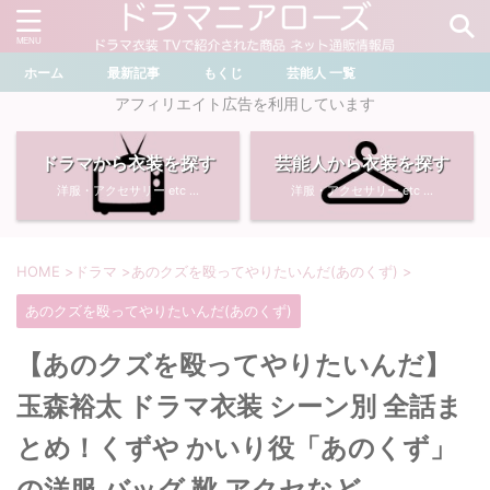
ホーム
最新記事
もくじ
芸能人 一覧
＼ ドラマ・芸能人を検索 ／
アフィリエイト広告を利用しています
ドラマから衣装を探す
芸能人から衣装を探す
おすすめ検索ワード
洋服・アクセサリー etc ...
洋服・アクセサリー etc ...
・
川口春奈
・
奈緒
・
石原さとみ
・
畑芽育
HOME
>
ドラマ
>
あのクズを殴ってやりたいんだ(あのくず)
>
あのクズを殴ってやりたいんだ(あのくず)
・
菜々緒
・
岡崎紗絵
【あのクズを殴ってやりたいんだ】
・
堀田真由
・
わたしの宝物
玉森裕太 ドラマ衣装 シーン別 全話ま
・
多部未華子
・
ライオンの隠れ家
とめ！くずや かいり役「あのくず」
の洋服 バッグ 靴 アクセなど
・
広瀬すず
・
サイレント