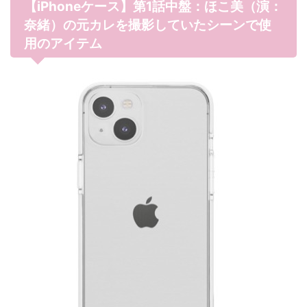
【iPhoneケース】第1話中盤：ほこ美（演：
奈緒）の元カレを撮影していたシーンで使
用のアイテム