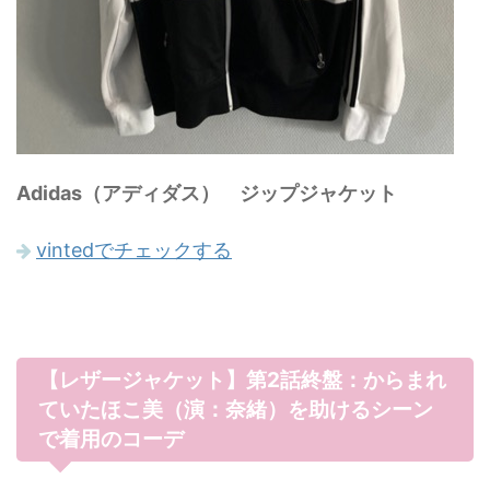
Adidas（アディダス） ジップジャケット
vintedでチェックする
【レザージャケット】第2話終盤：からまれ
ていたほこ美（演：奈緒）を助けるシーン
で着用のコーデ