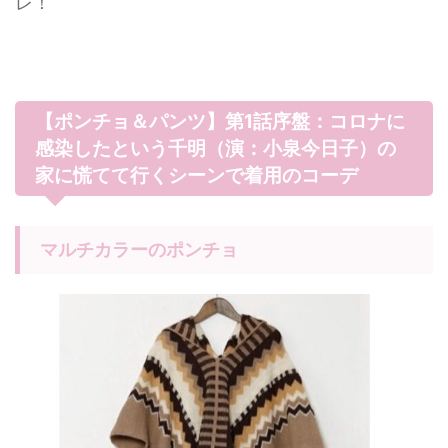
レ！
【ポンチョ＆パンツ】第1話序盤：コロナに
感染したという千明（演：小泉今日子）の
家に慌てて行くシーンで着用のコーデ
マルチカラーのポンチョ