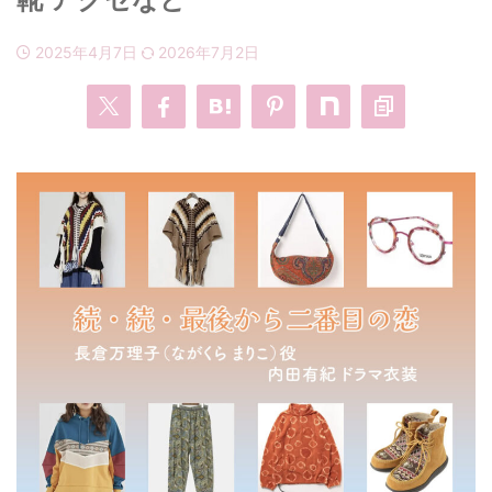
2025年4月7日
2026年7月2日
・
あのクズ
・
ワンピース
・
無能の鷹
・
バッグ
・
若草物語
・
腕時計