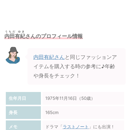
うちだ ゆき
内田有紀
さんのプロフィール情報
内田有紀さん
と同じファッションア
イテムを購入する時の参考に♪年齢
や身長をチェック！
生年月日
1975年11月16日（50歳）
身長
165cm
メモ
ドラマ「
ラストノート
」にも出演！