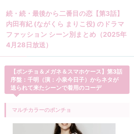
続・続・最後から二番目の恋【第3話】
内田有紀 (ながくら まりこ役) のドラマ
ファッション シーン別まとめ（2025年
4月28日放送）
【ポンチョ＆メガネ＆スマホケース】第3話
序盤：千明（演：小泉今日子）からネタが
送られて来たシーンで着用のコーデ
マルチカラーのポンチョ