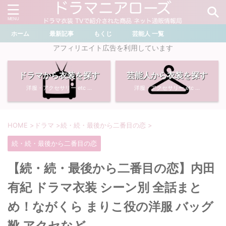
ホーム
最新記事
もくじ
芸能人 一覧
＼ ドラマ・芸能人を検索 ／
アフィリエイト広告を利用しています
ドラマから衣装を探す
芸能人から衣装を探す
おすすめ検索ワード
洋服・アクセサリー etc ...
洋服・アクセサリー etc ...
・
川口春奈
・
奈緒
・
石原さとみ
・
畑芽育
HOME
>
ドラマ
>
続・続・最後から二番目の恋
>
続・続・最後から二番目の恋
・
菜々緒
・
岡崎紗絵
【続・続・最後から二番目の恋】内田
・
堀田真由
・
わたしの宝物
有紀 ドラマ衣装 シーン別 全話まと
・
多部未華子
・
ライオンの隠れ家
め！ながくら まりこ役の洋服 バッグ
靴 アクセなど
・
広瀬すず
・
サイレント