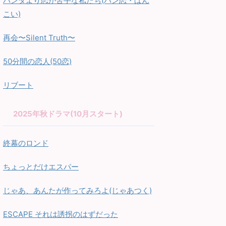
パンダより恋が苦手な私たち(パン恋・ぱん
こい)
再会〜Silent Truth〜
50分間の恋人(50恋)
リブート
2025年秋ドラマ(10月スタート)
終幕のロンド
ちょっとだけエスパー
じゃあ、あんたが作ってみろよ(じゃあつく)
ESCAPE それは誘拐のはずだった