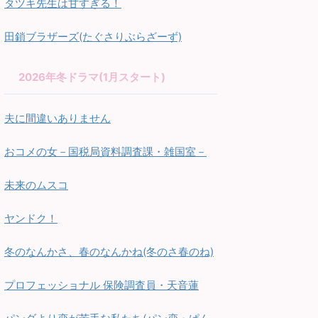
タツキ先生は甘すぎる！
田鎖ブラザーズ(たぐさりぶらざーず)
2026年冬ドラマ(1月スタート)
夫に間違いありません
おコメの女－国税局資料調査課・雑国室－
未来のムスコ
ヤンドク！
冬のなんかさ、春のなんかね(冬のさ春のね)
プロフェッショナル 保険調査員・天音蓮