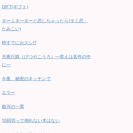
GIFT(ギフト)
ターミネーターと恋しちゃったら(タミ恋・
たみこい)
時すでにおスシ!?
月夜行路（げつやこうろ）—答えは名作の中
に—
今夜、秘密のキッチンで
エラー
銀河の一票
10回切って倒れない木はない