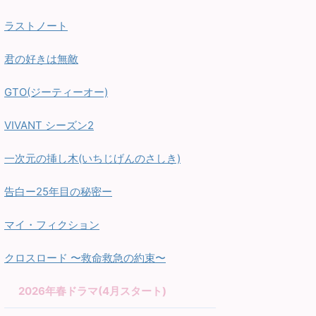
ラストノート
君の好きは無敵
GTO(ジーティーオー)
VIVANT シーズン2
一次元の挿し木(いちじげんのさしき)
告白ー25年目の秘密ー
マイ・フィクション
クロスロード 〜救命救急の約束〜
2026年春ドラマ(4月スタート)