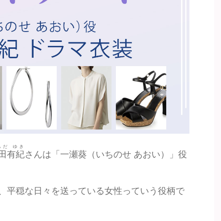
ちだ ゆき
田有紀
さんは「一瀬葵（いちのせ あおい）」役
、平穏な日々を送っている女性っていう役柄で