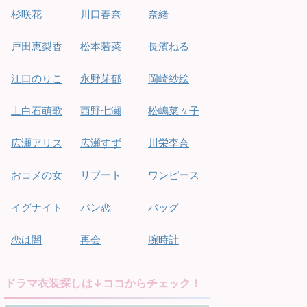
杉咲花
川口春奈
奈緒
戸田恵梨香
松本若菜
長濱ねる
江口のりこ
永野芽郁
岡崎紗絵
上白石萌歌
西野七瀬
松嶋菜々子
広瀬アリス
広瀬すず
川栄李奈
おコメの女
リブート
ワンピース
イグナイト
パン恋
バッグ
恋は闇
再会
腕時計
ドラマ衣装探しは↓ココからチェック！