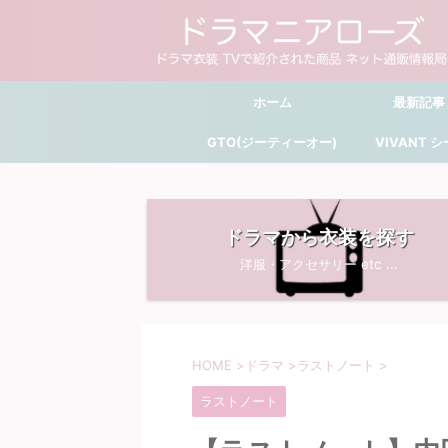
ホーム
最新記事
GTO(ジーティーオー)
VIVANT 
ドラマから衣装を探す
洋服・アクセサリー etc ...
HOME
>
ドラマ
>
ラストノート
>
ラストノート