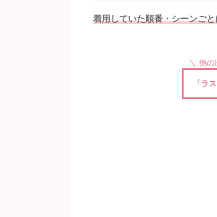
着用していた順番・シーンごと
＼ 他
「ラス