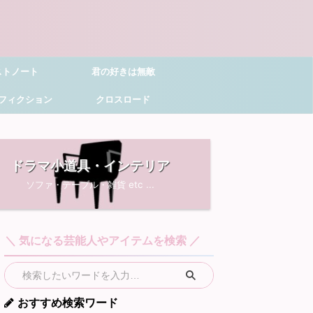
ストノート
君の好きは無敵
フィクション
クロスロード
ドラマ小道具・インテリア
ソファ・テーブル・雑貨 etc ...
＼ 気になる芸能人やアイテムを検索 ／
おすすめ検索ワード