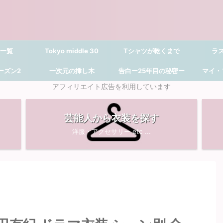
 一覧
Tokyo middle 30
Tシャツが乾くまで
ラ
シーズン2
一次元の挿し木
告白ー25年目の秘密ー
マイ・
アフィリエイト広告を利用しています
芸能人から衣装を探す
洋服・アクセサリー etc ...