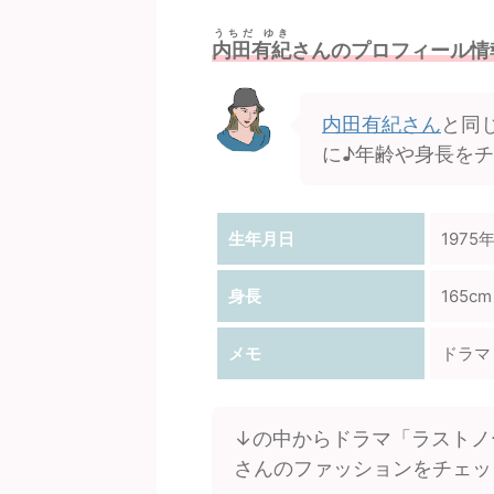
うちだ ゆき
内田有紀
さんのプロフィール情
内田有紀さん
と同
に♪年齢や身長を
生年月日
1975
身長
165cm
メモ
ドラマ
↓の中からドラマ「ラストノ
さんのファッションをチェッ