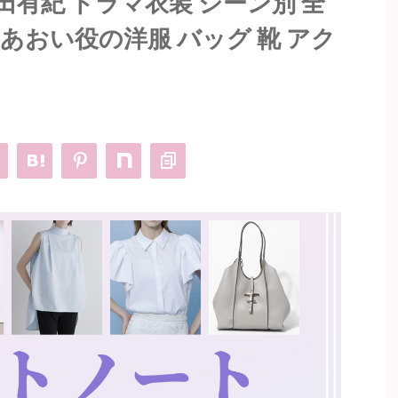
有紀 ドラマ衣装 シーン別 全
あおい役の洋服 バッグ 靴 アク