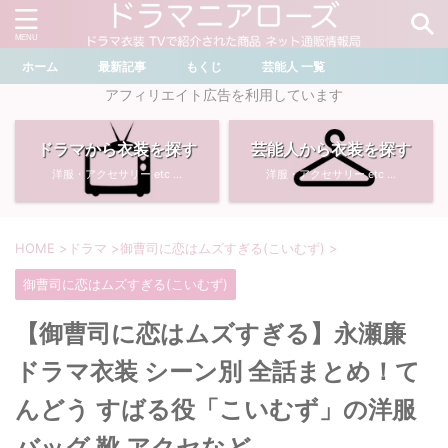
ホーム
最新記事
もくじ
芸能人 一覧
＼ ドラマ・芸能人を検索 ／
アフィリエイト広告を利用しています
ドラマから衣装を探す
芸能人から衣装を探す
おすすめ検索ワード
洋服・アクセサリー etc ...
洋服・アクセサリー etc ...
・
川口春奈
・
奈緒
・
石原さとみ
・
畑芽育
HOME
>
ドラマ
>
御曹司に恋はムズすぎる(こいむず)
>
御曹司に恋はムズすぎる(こいむず)
・
菜々緒
・
岡崎紗絵
【御曹司に恋はムズすぎる】永瀬廉
・
堀田真由
・
わたしの宝物
ドラマ衣装 シーン別 全話まとめ！て
・
多部未華子
・
ライオンの隠れ家
んどう すばる役「こいむず」の洋服
バッグ 靴 アクセなど
・
広瀬すず
・
サイレント