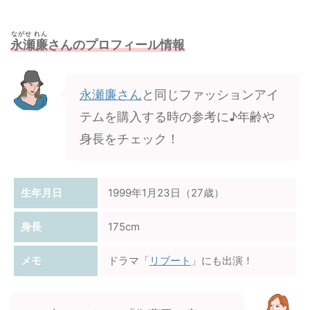
ながせ れん
永瀬廉
さんのプロフィール情報
永瀬廉さん
と同じファッションアイ
テムを購入する時の参考に♪年齢や
身長をチェック！
生年月日
1999年1月23日（27歳）
身長
175cm
メモ
ドラマ「
リブート
」にも出演！