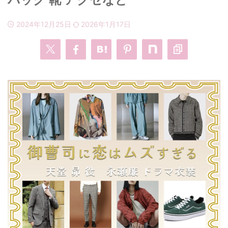
2024年12月25日
2026年1月17日
・
あのクズ
・
ワンピース
・
無能の鷹
・
バッグ
・
若草物語
・
腕時計