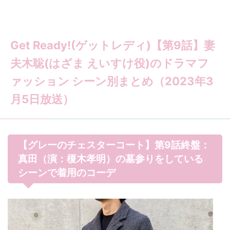
Get Ready!(ゲットレディ)【第9話】妻
夫木聡(はざま えいすけ役)のドラマフ
ァッション シーン別まとめ（2023年3
月5日放送）
【グレーのチェスターコート】第9話終盤：
真田（演：榎木孝明）の墓参りをしている
シーンで着用のコーデ