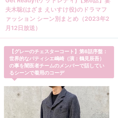
Get Ready!(ゲットレディ)【第6話】妻
夫木聡(はざま えいすけ役)のドラマフ
ァッション シーン別まとめ（2023年2
月12日放送）
【グレーのチェスターコート】第6話序盤：
世界的なパティシエ嶋崎（演：鶴見辰吾）
の事を闇医者チームのメンバーで話してい
るシーンで着用のコーデ