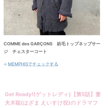
COMME des GARÇONS 紡毛トップネップサー
ジ チェスターコート
MEMPHISでチェックする
Get Ready!(ゲットレディ)【第5話】妻
夫木聡(はざま えいすけ役)のドラマフ