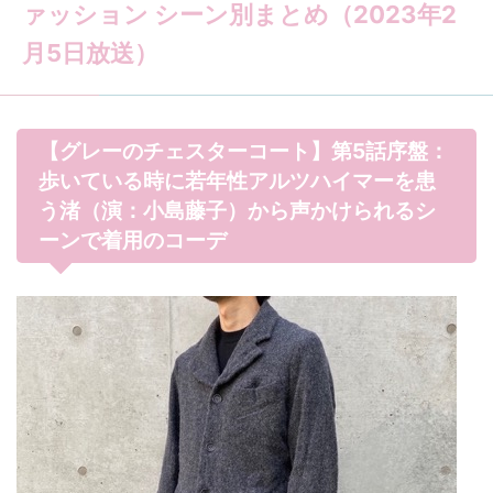
ァッション シーン別まとめ（2023年2
月5日放送）
【グレーのチェスターコート】第5話序盤：
歩いている時に若年性アルツハイマーを患
う渚（演：小島藤子）から声かけられるシ
ーンで着用のコーデ