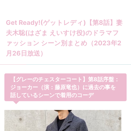
Get Ready!(ゲットレディ)【第8話】妻
夫木聡(はざま えいすけ役)のドラマフ
ァッション シーン別まとめ（2023年2
月26日放送）
【グレーのチェスターコート】第8話序盤：
ジョーカー（演：藤原竜也）に過去の事を
話しているシーンで着用のコーデ