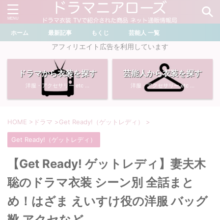
ホーム
最新記事
もくじ
芸能人 一覧
＼ ドラマ・芸能人を検索 ／
アフィリエイト広告を利用しています
ドラマから衣装を探す
芸能人から衣装を探す
おすすめ検索ワード
洋服・アクセサリー etc ...
洋服・アクセサリー etc ...
・
川口春奈
・
奈緒
・
石原さとみ
・
畑芽育
HOME
>
ドラマ
>
Get Ready!（ゲットレディ）
>
Get Ready!（ゲットレディ）
・
菜々緒
・
岡崎紗絵
【Get Ready! ゲットレディ】妻夫木
・
堀田真由
・
わたしの宝物
聡のドラマ衣装 シーン別 全話まと
・
多部未華子
・
ライオンの隠れ家
め！はざま えいすけ役の洋服 バッグ
靴 アクセなど
・
広瀬すず
・
サイレント