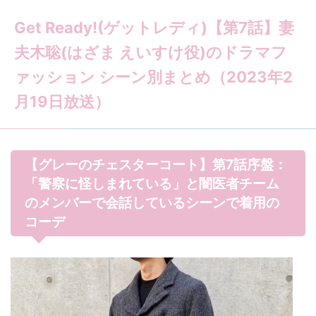
Get Ready!(ゲットレディ)【第7話】妻
夫木聡(はざま えいすけ役)のドラマフ
ァッション シーン別まとめ（2023年2
月19日放送）
【グレーのチェスターコート】第7話序盤：
「警察に怪しまれている」と闇医者チーム
のメンバーで会話しているシーンで着用の
コーデ