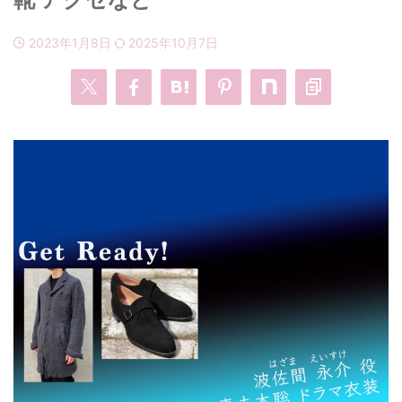
2023年1月8日
2025年10月7日
・
あのクズ
・
ワンピース
・
無能の鷹
・
バッグ
・
若草物語
・
腕時計