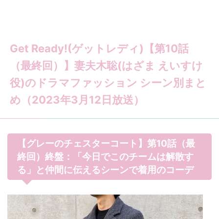
Get Ready!(ゲットレディ)【第10話
（最終回）】妻夫木聡(はざま えいすけ
役)のドラマファッション シーン別まと
め（2023年3月12日放送）
【グレーのチェスターコート】第10話（最
終回）終盤：「今日でこのチームは解散す
る」と仲間に伝えるシーンで着用のコーデ