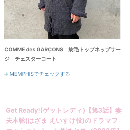
COMME des GARÇONS 紡毛トップネップサー
ジ チェスターコート
MEMPHISでチェックする
Get Ready!(ゲットレディ)【第3話】妻
夫木聡(はざま えいすけ役)のドラマフ