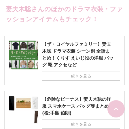
妻夫木聡さんのほかのドラマ衣装・ファ
ッションアイテムもチェック！
【ザ・ロイヤルファミリー】妻夫
木聡 ドラマ衣装 シーン別 全話ま
とめ！くりす えいじ役の洋服 バッ
グ 靴 アクセなど
続きを見る
【危険なビーナス】妻夫木聡の洋
服 スマホケース バッグ等まとめ
(役:手島 伯朗)
続きを見る