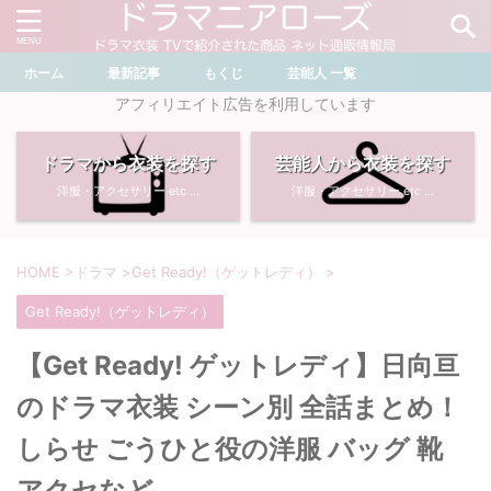
ホーム
最新記事
もくじ
芸能人 一覧
＼ ドラマ・芸能人を検索 ／
アフィリエイト広告を利用しています
ドラマから衣装を探す
芸能人から衣装を探す
おすすめ検索ワード
洋服・アクセサリー etc ...
洋服・アクセサリー etc ...
・
川口春奈
・
奈緒
・
石原さとみ
・
畑芽育
HOME
>
ドラマ
>
Get Ready!（ゲットレディ）
>
Get Ready!（ゲットレディ）
・
菜々緒
・
岡崎紗絵
【Get Ready! ゲットレディ】日向亘
・
堀田真由
・
わたしの宝物
のドラマ衣装 シーン別 全話まとめ！
・
多部未華子
・
ライオンの隠れ家
しらせ ごうひと役の洋服 バッグ 靴
アクセなど
・
広瀬すず
・
サイレント