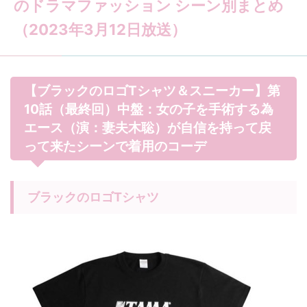
のドラマファッション シーン別まとめ
（2023年3月12日放送）
【ブラックのロゴTシャツ＆スニーカー】第
10話（最終回）中盤：女の子を手術する為
エース（演：妻夫木聡）が自信を持って戻
って来たシーンで着用のコーデ
ブラックのロゴTシャツ