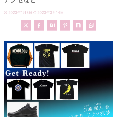
2023年1月8日
2023年3月14日
・
あのクズ
・
ワンピース
・
無能の鷹
・
バッグ
・
若草物語
・
腕時計