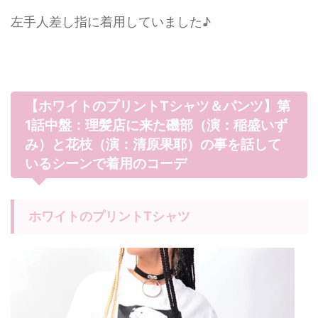
左手人差し指に着用していました♪
【ホワイトのプリントTシャツ＆パンツ】第
1話中盤：理髪店に来た磯部（演：稲盛いず
み）と花枝（演：清原果耶）の事を話して
いるシーンで着用のコーデ
ホワイトのプリントTシャツ