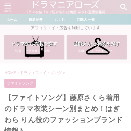
ホーム
最新記事
もくじ
芸能人 一覧
＼ ドラマ・芸能人を検索 ／
アフィリエイト広告を利用しています
ドラマから衣装を探す
芸能人から衣装を探す
おすすめ検索ワード
洋服・アクセサリー etc ...
洋服・アクセサリー etc ...
・
川口春奈
・
奈緒
・
石原さとみ
・
畑芽育
HOME
>
ドラマ
>
ファイトソング
>
ファイトソング
・
菜々緒
・
岡崎紗絵
【ファイトソング】藤原さくら着用
・
堀田真由
・
わたしの宝物
のドラマ衣装シーン別まとめ！はぎ
・
多部未華子
・
ライオンの隠れ家
わら りん役のファッションブランド
情報♪
・
広瀬すず
・
サイレント