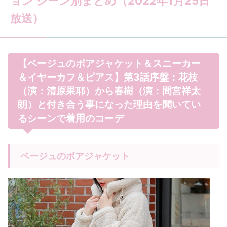
ョン シーン別まとめ（2022年1月25日
放送）
【ベージュのボアジャケット＆スニーカー
＆イヤーカフ＆ピアス】第3話序盤：花枝
（演：清原果耶）から春樹（演：間宮祥太
朗）と付き合う事になった理由を聞いてい
るシーンで着用のコーデ
ベージュのボアジャケット