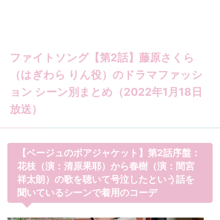
ファイトソング【第2話】藤原さくら
（はぎわら りん役）のドラマファッシ
ョン シーン別まとめ（2022年1月18日
放送）
【ベージュのボアジャケット】第2話序盤：
花枝（演：清原果耶）から春樹（演：間宮
祥太朗）の歌を聴いて号泣したという話を
聞いているシーンで着用のコーデ