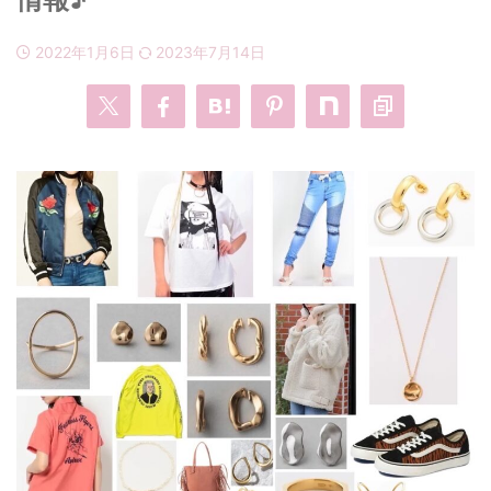
2022年1月6日
2023年7月14日
・
あのクズ
・
ワンピース
・
無能の鷹
・
バッグ
・
若草物語
・
腕時計