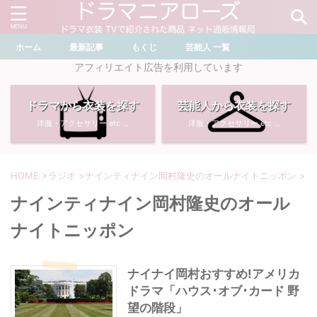
ホーム
最新記事
もくじ
芸能人 一覧
＼ ドラマ・芸能人を検索 ／
アフィリエイト広告を利用しています
ドラマから衣装を探す
芸能人から衣装を探す
おすすめ検索ワード
洋服・アクセサリー etc ...
洋服・アクセサリー etc ...
・
川口春奈
・
奈緒
・
石原さとみ
・
畑芽育
HOME
>
ラジオ
>
ナインティナイン岡村隆史のオールナイトニッポン
>
ナインティナイン岡村隆史のオール
・
菜々緒
・
岡崎紗絵
ナイトニッポン
・
堀田真由
・
わたしの宝物
ナイナイ岡村おすすめ!アメリカ
・
多部未華子
・
ライオンの隠れ家
ドラマ「ハウス･オブ･カード 野
望の階段」
・
広瀬すず
・
サイレント