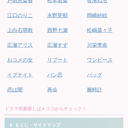
戸田恵梨香
松本若菜
長濱ねる
江口のりこ
永野芽郁
岡崎紗絵
上白石萌歌
西野七瀬
松嶋菜々子
広瀬アリス
広瀬すず
川栄李奈
おコメの女
リブート
ワンピース
イグナイト
パン恋
バッグ
恋は闇
再会
腕時計
ドラマ衣装探しは↓ココからチェック！
もくじ・サイトマップ