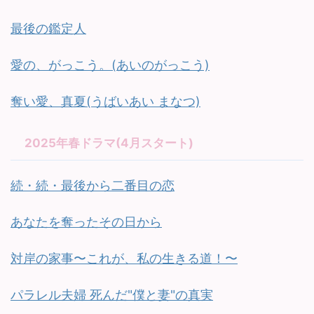
最後の鑑定人
愛の、がっこう。(あいのがっこう)
奪い愛、真夏(うばいあい まなつ)
2025年春ドラマ(4月スタート)
続・続・最後から二番目の恋
あなたを奪ったその日から
対岸の家事〜これが、私の生きる道！〜
パラレル夫婦 死んだ"僕と妻"の真実