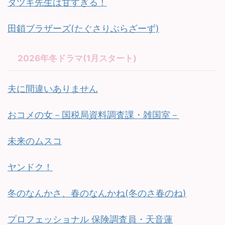
タツキ先生は甘すぎる！
田鎖ブラザーズ(たぐさりぶらざーず)
2026年冬ドラマ(1月スタート)
夫に間違いありません
おコメの女－国税局資料調査課・雑国室－
未来のムスコ
ヤンドク！
冬のなんかさ、春のなんかね(冬のさ春のね)
プロフェッショナル 保険調査員・天音蓮