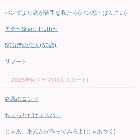
パンダより恋が苦手な私たち(パン恋・ぱんこい)
再会〜Silent Truth〜
50分間の恋人(50恋)
リブート
2025年秋ドラマ(10月スタート)
終幕のロンド
ちょっとだけエスパー
じゃあ、あんたが作ってみろよ(じゃあつく)