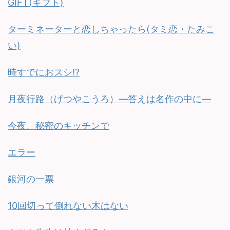
GIFT(ギフト)
ターミネーターと恋しちゃったら(タミ恋・たみこ
い)
時すでにおスシ!?
月夜行路（げつやこうろ）—答えは名作の中に—
今夜、秘密のキッチンで
エラー
銀河の一票
10回切って倒れない木はない