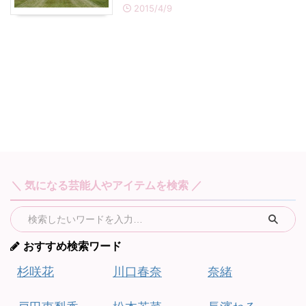
2015/4/9
・
あのクズ
・
ワンピース
・
無能の鷹
・
バッグ
・
若草物語
・
腕時計
＼ 気になる芸能人やアイテムを検索 ／
おすすめ検索ワード
杉咲花
川口春奈
奈緒