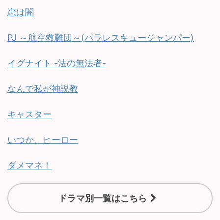
恋は闇
PJ ～航空救難団～(パラレスキュージャンパー)
イグナイト -法の無法者-
なんで私が神説教
キャスター
いつか、ヒーロー
ダメマネ！
ドラマ別一覧はこちら