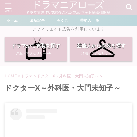
ホーム
最新記事
もくじ
芸能人 一覧
＼ ドラマ・芸能人を検索 ／
アフィリエイト広告を利用しています
ドラマから衣装を探す
芸能人から衣装を探す
おすすめ検索ワード
洋服・アクセサリー etc ...
洋服・アクセサリー etc ...
・
川口春奈
・
奈緒
・
石原さとみ
・
畑芽育
HOME
>
ドラマ
>
ドクターX～外科医・大門未知子～
>
ドクターX～外科医・大門未知子～
・
菜々緒
・
岡崎紗絵
・
堀田真由
・
わたしの宝物
・
多部未華子
・
ライオンの隠れ家
・
広瀬すず
・
サイレント