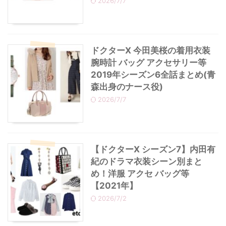
2026/7/7
ドクターX 今田美桜の着用衣装
腕時計 バッグ アクセサリー等
2019年シーズン6全話まとめ(青
森出身のナース役)
2026/7/7
【ドクターX シーズン7】内田有
紀のドラマ衣装シーン別まと
め！洋服 アクセ バッグ等
【2021年】
2026/7/2