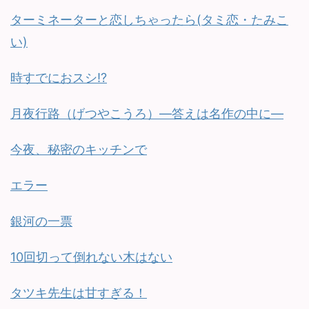
ターミネーターと恋しちゃったら(タミ恋・たみこ
い)
時すでにおスシ!?
月夜行路（げつやこうろ）—答えは名作の中に—
今夜、秘密のキッチンで
エラー
銀河の一票
10回切って倒れない木はない
タツキ先生は甘すぎる！