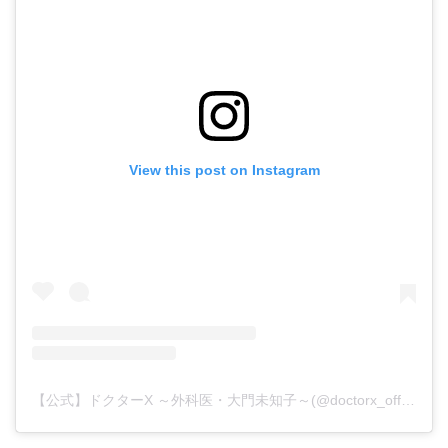
・
あのクズ
・
ワンピース
・
無能の鷹
・
バッグ
・
若草物語
・
腕時計
View this post on Instagram
【公式】ドクターX ～外科医・大門未知子～(@doctorx_official)がシェアした投稿