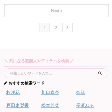
Next »
1
2
3
＼ 気になる芸能人やアイテムを検索 ／
おすすめ検索ワード
杉咲花
川口春奈
奈緒
戸田恵梨香
松本若菜
長濱ねる