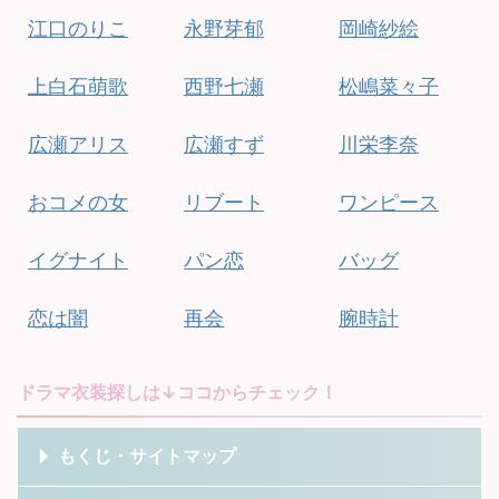
江口のりこ
永野芽郁
岡崎紗絵
上白石萌歌
西野七瀬
松嶋菜々子
広瀬アリス
広瀬すず
川栄李奈
おコメの女
リブート
ワンピース
イグナイト
パン恋
バッグ
恋は闇
再会
腕時計
ドラマ衣装探しは↓ココからチェック！
もくじ・サイトマップ