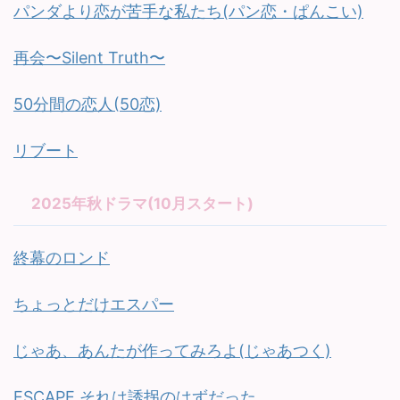
パンダより恋が苦手な私たち(パン恋・ぱんこい)
再会〜Silent Truth〜
50分間の恋人(50恋)
リブート
2025年秋ドラマ(10月スタート)
終幕のロンド
ちょっとだけエスパー
じゃあ、あんたが作ってみろよ(じゃあつく)
ESCAPE それは誘拐のはずだった