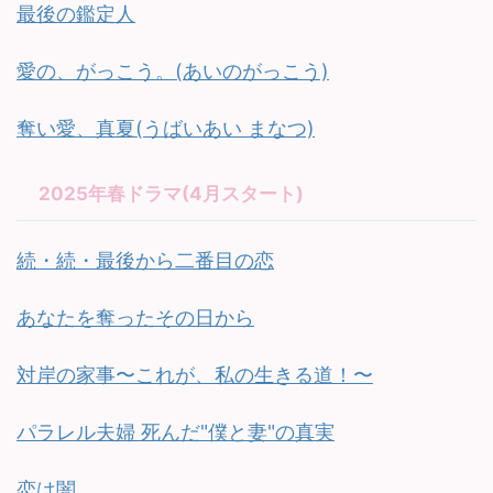
最後の鑑定人
愛の、がっこう。(あいのがっこう)
奪い愛、真夏(うばいあい まなつ)
2025年春ドラマ(4月スタート)
続・続・最後から二番目の恋
あなたを奪ったその日から
対岸の家事〜これが、私の生きる道！〜
パラレル夫婦 死んだ"僕と妻"の真実
恋は闇