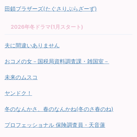
田鎖ブラザーズ(たぐさりぶらざーず)
2026年冬ドラマ(1月スタート)
夫に間違いありません
おコメの女－国税局資料調査課・雑国室－
未来のムスコ
ヤンドク！
冬のなんかさ、春のなんかね(冬のさ春のね)
プロフェッショナル 保険調査員・天音蓮