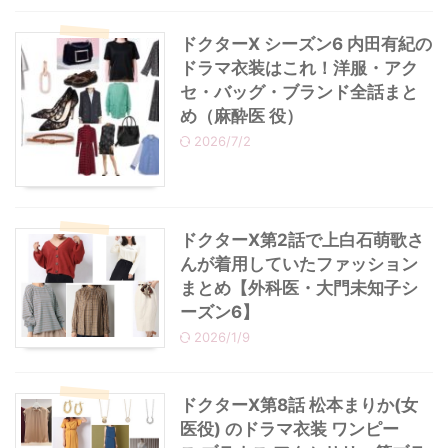
ドクターX シーズン6 内田有紀の
ドラマ衣装はこれ！洋服・アク
セ・バッグ・ブランド全話まと
め（麻酔医 役）
2026/7/2
ドクターX第2話で上白石萌歌さ
んが着用していたファッション
まとめ【外科医・大門未知子シ
ーズン6】
2026/1/9
ドクターX第8話 松本まりか(女
医役) のドラマ衣装 ワンピー