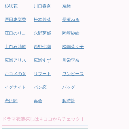
杉咲花
川口春奈
奈緒
戸田恵梨香
松本若菜
長濱ねる
江口のりこ
永野芽郁
岡崎紗絵
上白石萌歌
西野七瀬
松嶋菜々子
広瀬アリス
広瀬すず
川栄李奈
おコメの女
リブート
ワンピース
イグナイト
パン恋
バッグ
恋は闇
再会
腕時計
ドラマ衣装探しは↓ココからチェック！