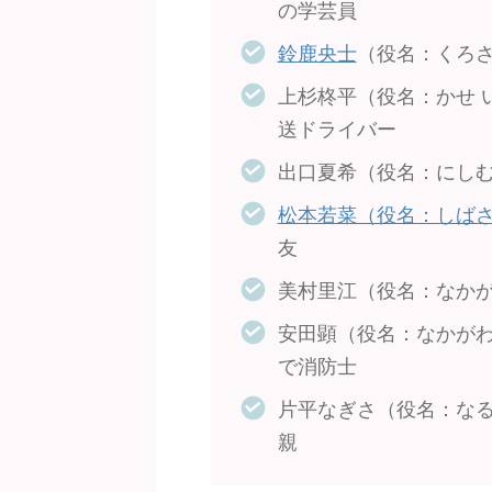
の学芸員
鈴鹿央士
（役名：くろさ
上杉柊平（役名：かせ 
送ドライバー
出口夏希（役名：にしむ
松本若菜（役名：しばさ
友
美村里江（役名：なかが
安田顕（役名：なかがわ
で消防士
片平なぎさ（役名：なる
親