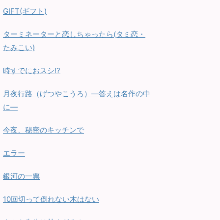
GIFT(ギフト)
ターミネーターと恋しちゃったら(タミ恋・
たみこい)
時すでにおスシ!?
月夜行路（げつやこうろ）—答えは名作の中
に—
今夜、秘密のキッチンで
エラー
銀河の一票
10回切って倒れない木はない