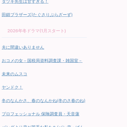
タツキ先生は甘すぎる！
田鎖ブラザーズ(たぐさりぶらざーず)
2026年冬ドラマ(1月スタート)
夫に間違いありません
おコメの女－国税局資料調査課・雑国室－
未来のムスコ
ヤンドク！
冬のなんかさ、春のなんかね(冬のさ春のね)
プロフェッショナル 保険調査員・天音蓮