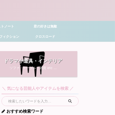
ストノート
君の好きは無敵
フィクション
クロスロード
ドラマ小道具・インテリア
ソファ・テーブル・雑貨 etc ...
＼ 気になる芸能人やアイテムを検索 ／
おすすめ検索ワード