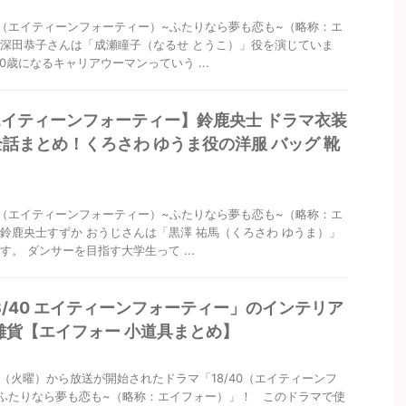
40（エイティーンフォーティー）~ふたりなら夢も恋も~（略称：エ
深田恭子さんは「成瀬瞳子（なるせ とうこ）」役を演じていま
0歳になるキャリアウーマンっていう ...
0 エイティーンフォーティー】鈴鹿央士 ドラマ衣装
全話まとめ！くろさわ ゆうま役の洋服 バッグ 靴
40（エイティーンフォーティー）~ふたりなら夢も恋も~（略称：エ
鈴鹿央士すずか おうじさんは「黒澤 祐馬（くろさわ ゆうま）」
。 ダンサーを目指す大学生って ...
8/40 エイティーンフォーティー」のインテリア
 雑貨【エイフォー 小道具まとめ】
1日（火曜）から放送が開始されたドラマ「18/40（エイティーンフ
ふたりなら夢も恋も~（略称：エイフォー）」！ このドラマで使