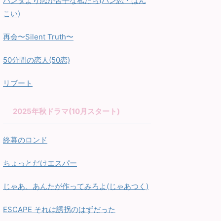
パンダより恋が苦手な私たち(パン恋・ぱん
こい)
再会〜Silent Truth〜
50分間の恋人(50恋)
リブート
2025年秋ドラマ(10月スタート)
終幕のロンド
ちょっとだけエスパー
じゃあ、あんたが作ってみろよ(じゃあつく)
ESCAPE それは誘拐のはずだった