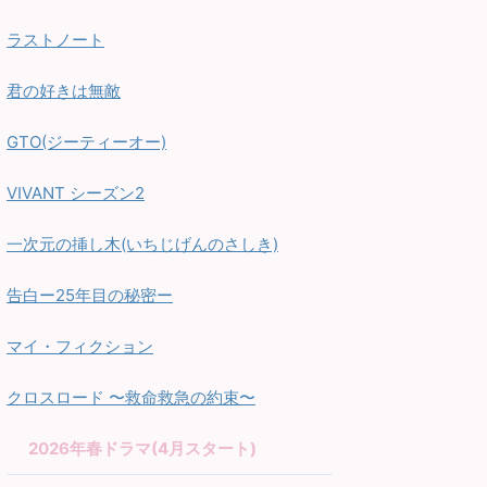
ラストノート
君の好きは無敵
GTO(ジーティーオー)
VIVANT シーズン2
一次元の挿し木(いちじげんのさしき)
告白ー25年目の秘密ー
マイ・フィクション
クロスロード 〜救命救急の約束〜
2026年春ドラマ(4月スタート)