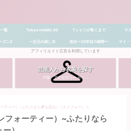
 一覧
Tokyo middle 30
Tシャツが乾くまで
ラ
シーズン2
一次元の挿し木
告白ー25年目の秘密ー
マイ・
アフィリエイト広告を利用しています
芸能人から衣装を探す
洋服・アクセサリー etc ...
フォーティー）~ふたりなら夢も恋も~（エイフォー）
>
ーンフォーティー）~ふたりなら
ォー）