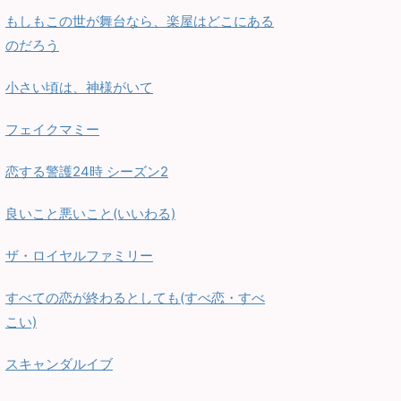
もしもこの世が舞台なら、楽屋はどこにある
のだろう
小さい頃は、神様がいて
フェイクマミー
恋する警護24時 シーズン2
良いこと悪いこと(いいわる)
ザ・ロイヤルファミリー
すべての恋が終わるとしても(すべ恋・すべ
こい)
スキャンダルイブ