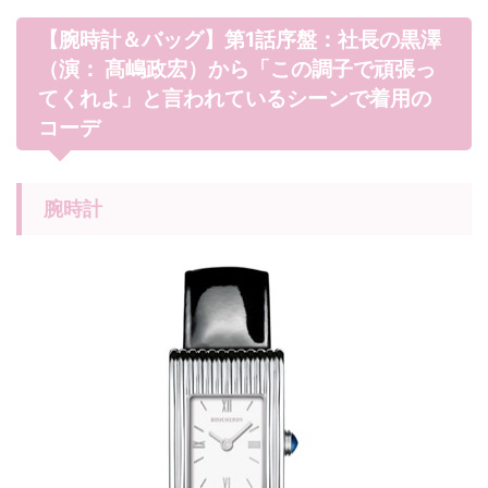
【腕時計＆バッグ】第1話序盤：社長の黒澤
（演： 髙嶋政宏）から「この調子で頑張っ
てくれよ」と言われているシーンで着用の
コーデ
腕時計