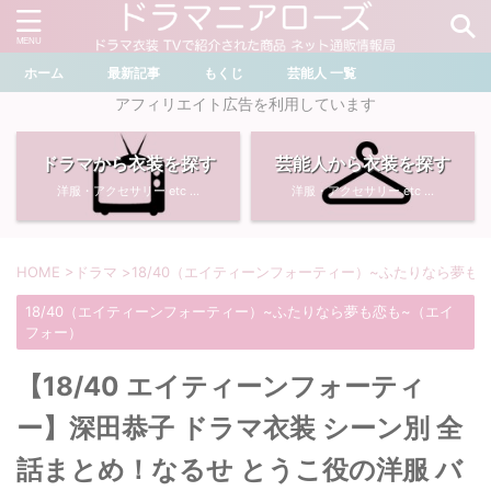
ホーム
最新記事
もくじ
芸能人 一覧
＼ ドラマ・芸能人を検索 ／
アフィリエイト広告を利用しています
ドラマから衣装を探す
芸能人から衣装を探す
おすすめ検索ワード
洋服・アクセサリー etc ...
洋服・アクセサリー etc ...
・
川口春奈
・
奈緒
・
石原さとみ
・
畑芽育
HOME
>
ドラマ
>
18/40（エイティーンフォーティー）~ふたりなら夢も
18/40（エイティーンフォーティー）~ふたりなら夢も恋も~（エイ
・
菜々緒
・
岡崎紗絵
フォー）
・
堀田真由
・
わたしの宝物
【18/40 エイティーンフォーティ
ー】深田恭子 ドラマ衣装 シーン別 全
・
多部未華子
・
ライオンの隠れ家
話まとめ！なるせ とうこ役の洋服 バ
・
広瀬すず
・
サイレント