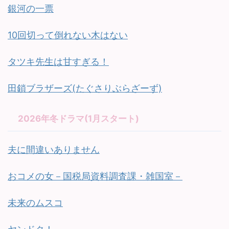
銀河の一票
10回切って倒れない木はない
タツキ先生は甘すぎる！
田鎖ブラザーズ(たぐさりぶらざーず)
2026年冬ドラマ(1月スタート)
夫に間違いありません
おコメの女－国税局資料調査課・雑国室－
未来のムスコ