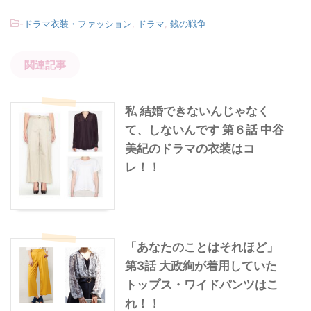
-
ドラマ衣装・ファッション
,
ドラマ
,
銭の戦争
関連記事
私 結婚できないんじゃなく
て、しないんです 第６話 中谷
美紀のドラマの衣装はコ
レ！！
「あなたのことはそれほど」
第3話 大政絢が着用していた
トップス・ワイドパンツはこ
れ！！