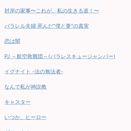
対岸の家事〜これが、私の生きる道！〜
パラレル夫婦 死んだ"僕と妻"の真実
恋は闇
PJ ～航空救難団～(パラレスキュージャンパー)
イグナイト -法の無法者-
なんで私が神説教
キャスター
いつか、ヒーロー