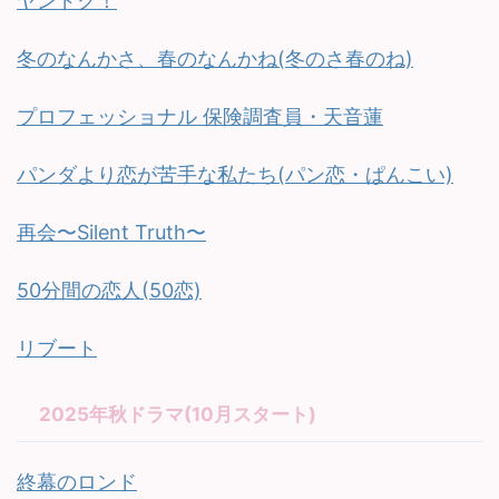
ヤンドク！
冬のなんかさ、春のなんかね(冬のさ春のね)
プロフェッショナル 保険調査員・天音蓮
パンダより恋が苦手な私たち(パン恋・ぱんこい)
再会〜Silent Truth〜
50分間の恋人(50恋)
リブート
2025年秋ドラマ(10月スタート)
終幕のロンド