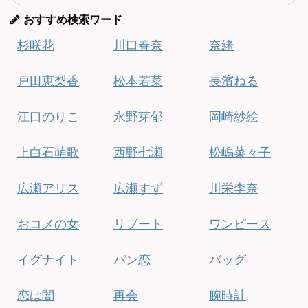
おすすめ検索ワード
杉咲花
川口春奈
奈緒
戸田恵梨香
松本若菜
長濱ねる
江口のりこ
永野芽郁
岡崎紗絵
上白石萌歌
西野七瀬
松嶋菜々子
広瀬アリス
広瀬すず
川栄李奈
おコメの女
リブート
ワンピース
イグナイト
パン恋
バッグ
恋は闇
再会
腕時計