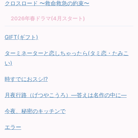
クロスロード 〜救命救急の約束〜
2026年春ドラマ(4月スタート)
GIFT(ギフト)
ターミネーターと恋しちゃったら(タミ恋・たみこ
い)
時すでにおスシ!?
月夜行路（げつやこうろ）—答えは名作の中に—
今夜、秘密のキッチンで
エラー