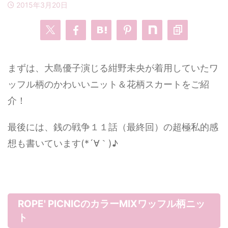
2015年3月20日
・
あのクズ
・
ワンピース
・
無能の鷹
・
バッグ
まずは、大島優子演じる紺野未央が着用していたワ
・
若草物語
・
腕時計
ッフル柄のかわいいニット＆花柄スカートをご紹
介！
最後には、銭の戦争１１話（最終回）の超極私的感
想も書いています(*´∀｀)♪
ROPE' PICNICのカラーMIXワッフル柄ニッ
ト