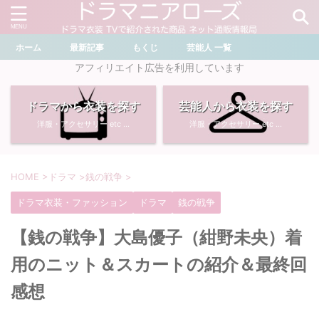
ホーム
最新記事
もくじ
芸能人 一覧
＼ ドラマ・芸能人を検索 ／
アフィリエイト広告を利用しています
ドラマから衣装を探す
芸能人から衣装を探す
おすすめ検索ワード
洋服・アクセサリー etc ...
洋服・アクセサリー etc ...
・
川口春奈
・
奈緒
・
石原さとみ
・
畑芽育
HOME
>
ドラマ
>
銭の戦争
>
ドラマ衣装・ファッション
ドラマ
銭の戦争
・
菜々緒
・
岡崎紗絵
【銭の戦争】大島優子（紺野未央）着
・
堀田真由
・
わたしの宝物
用のニット＆スカートの紹介＆最終回
・
多部未華子
・
ライオンの隠れ家
感想
・
広瀬すず
・
サイレント