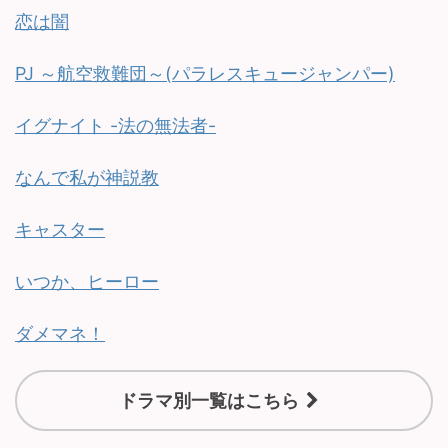
恋は闇
PJ ～航空救難団～(パラレスキュージャンパー)
イグナイト -法の無法者-
なんで私が神説教
キャスター
いつか、ヒーロー
ダメマネ！
ドラマ別一覧はこちら