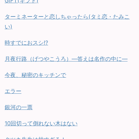
GIFT(ギフト)
ターミネーターと恋しちゃったら(タミ恋・たみこ
い)
時すでにおスシ!?
月夜行路（げつやこうろ）—答えは名作の中に—
今夜、秘密のキッチンで
エラー
銀河の一票
10回切って倒れない木はない