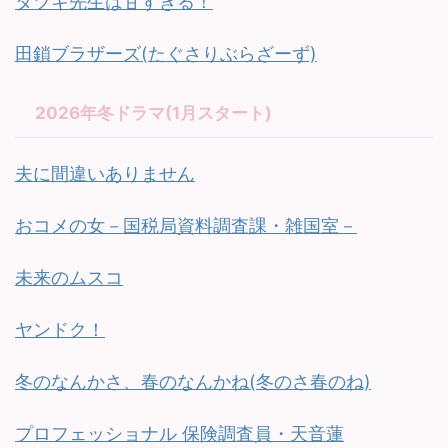
タツキ先生は甘すぎる！
田鎖ブラザーズ(たぐさりぶらざーず)
2026年冬ドラマ(1月スタート)
夫に間違いありません
おコメの女－国税局資料調査課・雑国室－
未来のムスコ
ヤンドク！
冬のなんかさ、春のなんかね(冬のさ春のね)
プロフェッショナル 保険調査員・天音蓮