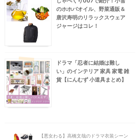
しゃべくり007で紹介！小雪
のホホバオイル、野菜通販＆
唐沢寿明のリラックスウェア
ジャージはコレ！
ドラマ「忍者に結婚は難し
い」のインテリア 家具 家電 雑
貨【にんむず 小道具まとめ】
【悪女わる】高橋文哉のドラマ衣装シーン