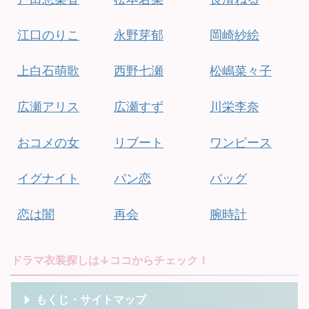
江口のりこ
永野芽郁
岡崎紗絵
上白石萌歌
西野七瀬
松嶋菜々子
広瀬アリス
広瀬すず
川栄李奈
おコメの女
リブート
ワンピース
イグナイト
パン恋
バッグ
恋は闇
再会
腕時計
ドラマ衣装探しは↓ココからチェック！
もくじ・サイトマップ