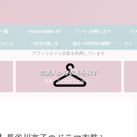
 一覧
Tokyo middle 30
Tシャツが乾くまで
ラ
シーズン2
一次元の挿し木
告白ー25年目の秘密ー
マイ・
アフィリエイト広告を利用しています
芸能人から衣装を探す
洋服・アクセサリー etc ...