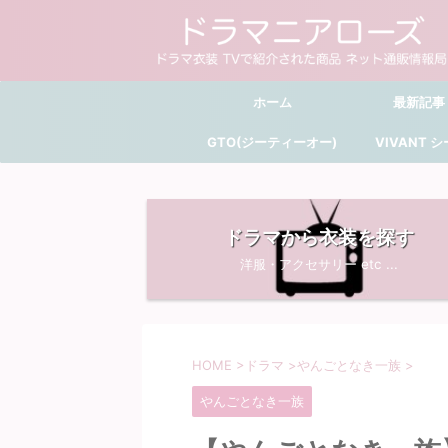
ホーム
最新記事
GTO(ジーティーオー)
VIVANT 
ドラマから衣装を探す
洋服・アクセサリー etc ...
HOME
>
ドラマ
>
やんごとなき一族
>
やんごとなき一族