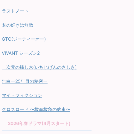
ラストノート
君の好きは無敵
GTO(ジーティーオー)
VIVANT シーズン2
一次元の挿し木(いちじげんのさしき)
告白ー25年目の秘密ー
マイ・フィクション
クロスロード 〜救命救急の約束〜
2026年春ドラマ(4月スタート)