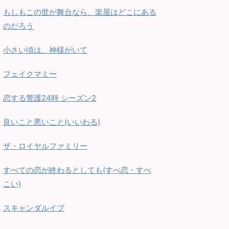
もしもこの世が舞台なら、楽屋はどこにある
のだろう
小さい頃は、神様がいて
フェイクマミー
恋する警護24時 シーズン2
良いこと悪いこと(いいわる)
ザ・ロイヤルファミリー
すべての恋が終わるとしても(すべ恋・すべ
こい)
スキャンダルイブ