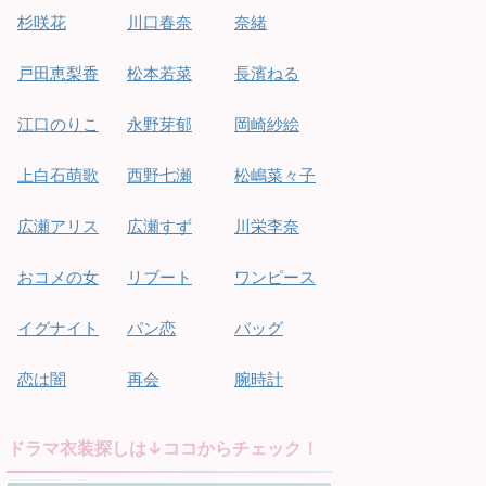
杉咲花
川口春奈
奈緒
戸田恵梨香
松本若菜
長濱ねる
江口のりこ
永野芽郁
岡崎紗絵
上白石萌歌
西野七瀬
松嶋菜々子
広瀬アリス
広瀬すず
川栄李奈
おコメの女
リブート
ワンピース
イグナイト
パン恋
バッグ
恋は闇
再会
腕時計
ドラマ衣装探しは↓ココからチェック！