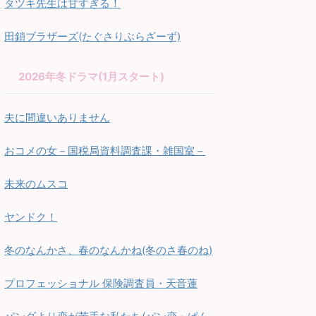
タツキ先生は甘すぎる！
田鎖ブラザーズ(たぐさりぶらざーず)
2026年冬ドラマ(1月スタート)
夫に間違いありません
おコメの女－国税局資料調査課・雑国室－
未来のムスコ
ヤンドク！
冬のなんかさ、春のなんかね(冬のさ春のね)
プロフェッショナル 保険調査員・天音蓮