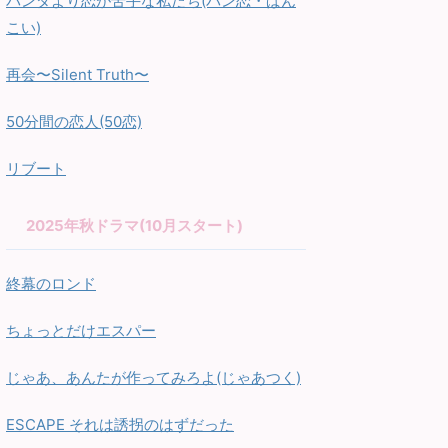
パンダより恋が苦手な私たち(パン恋・ぱん
こい)
再会〜Silent Truth〜
50分間の恋人(50恋)
リブート
2025年秋ドラマ(10月スタート)
終幕のロンド
ちょっとだけエスパー
じゃあ、あんたが作ってみろよ(じゃあつく)
ESCAPE それは誘拐のはずだった