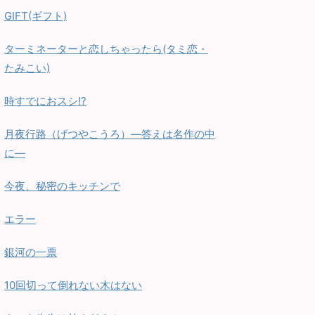
GIFT(ギフト)
ターミネーターと恋しちゃったら(タミ恋・
たみこい)
時すでにおスシ!?
月夜行路（げつやこうろ）—答えは名作の中
に—
今夜、秘密のキッチンで
エラー
銀河の一票
10回切って倒れない木はない