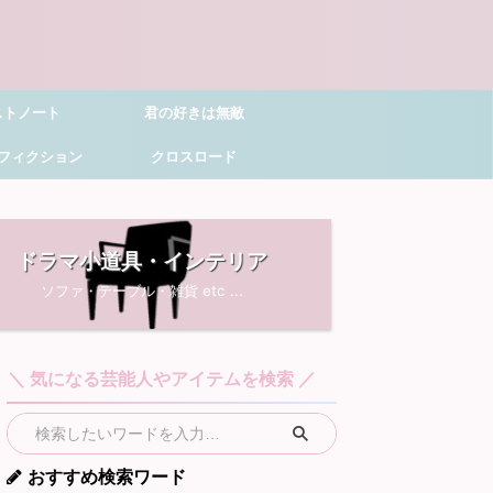
ストノート
君の好きは無敵
フィクション
クロスロード
ドラマ小道具・インテリア
ソファ・テーブル・雑貨 etc ...
＼ 気になる芸能人やアイテムを検索 ／
おすすめ検索ワード