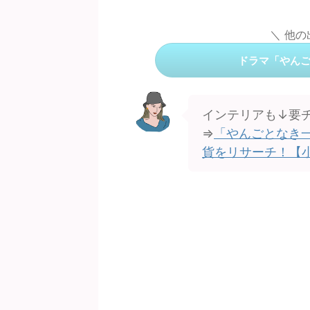
＼ 他
ドラマ「やん
インテリアも↓要
⇒
「やんごとなき一
貨をリサーチ！【