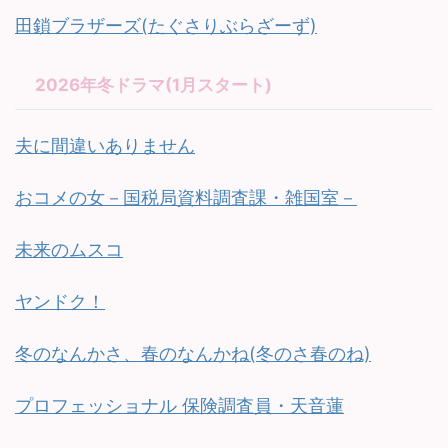
田鎖ブラザーズ(たぐさりぶらざーず)
2026年冬ドラマ(1月スタート)
夫に間違いありません
おコメの女－国税局資料調査課・雑国室－
未来のムスコ
ヤンドク！
冬のなんかさ、春のなんかね(冬のさ春のね)
プロフェッショナル 保険調査員・天音蓮