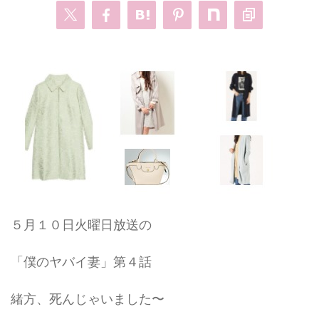
・
あのクズ
・
ワンピース
・
無能の鷹
・
バッグ
・
若草物語
・
腕時計
５月１０日火曜日放送の
「僕のヤバイ妻」第４話
緒方、死んじゃいました〜