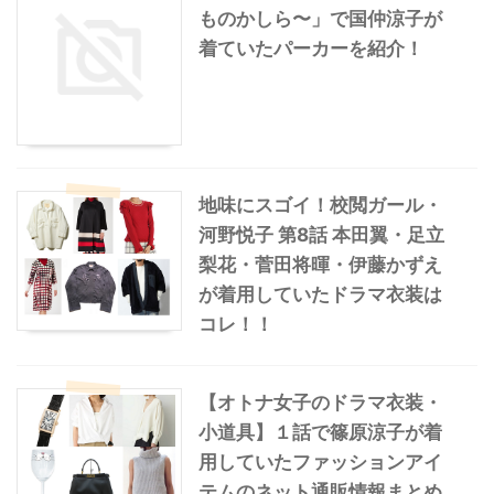
ものかしら〜」で国仲涼子が
着ていたパーカーを紹介！
地味にスゴイ！校閲ガール・
河野悦子 第8話 本田翼・足立
梨花・菅田将暉・伊藤かずえ
が着用していたドラマ衣装は
コレ！！
【オトナ女子のドラマ衣装・
小道具】１話で篠原涼子が着
用していたファッションアイ
テムのネット通販情報まとめ