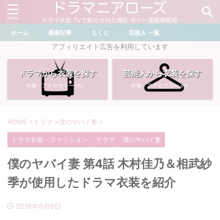
ホーム
最新記事
もくじ
芸能人 一覧
＼ ドラマ・芸能人を検索 ／
アフィリエイト広告を利用しています
ドラマから衣装を探す
芸能人から衣装を探す
おすすめ検索ワード
洋服・アクセサリー etc ...
洋服・アクセサリー etc ...
・
川口春奈
・
奈緒
・
石原さとみ
・
畑芽育
HOME
>
ドラマ
>
僕のヤバイ妻
>
ドラマ衣装・ファッション
ドラマ
僕のヤバイ妻
・
菜々緒
・
岡崎紗絵
僕のヤバイ妻 第4話 木村佳乃＆相武紗
・
堀田真由
・
わたしの宝物
季が使用したドラマ衣装を紹介
・
多部未華子
・
ライオンの隠れ家
2016年6月6日
・
広瀬すず
・
サイレント