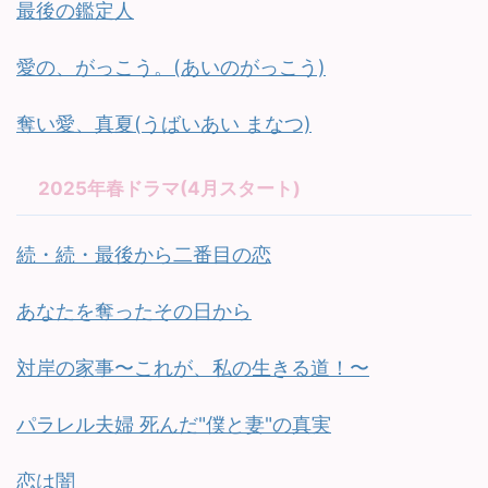
最後の鑑定人
愛の、がっこう。(あいのがっこう)
奪い愛、真夏(うばいあい まなつ)
2025年春ドラマ(4月スタート)
続・続・最後から二番目の恋
あなたを奪ったその日から
対岸の家事〜これが、私の生きる道！〜
パラレル夫婦 死んだ"僕と妻"の真実
恋は闇