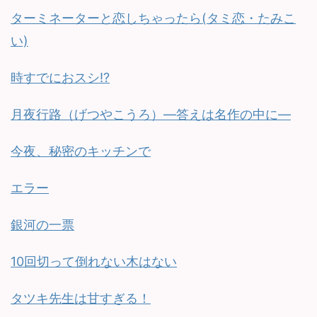
ターミネーターと恋しちゃったら(タミ恋・たみこ
い)
時すでにおスシ!?
月夜行路（げつやこうろ）—答えは名作の中に—
今夜、秘密のキッチンで
エラー
銀河の一票
10回切って倒れない木はない
タツキ先生は甘すぎる！