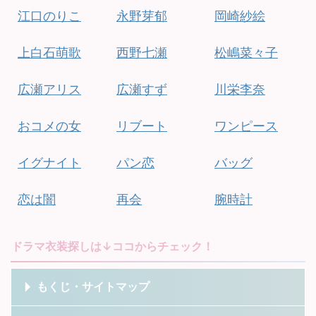
江口のりこ
永野芽郁
岡崎紗絵
上白石萌歌
西野七瀬
松嶋菜々子
広瀬アリス
広瀬すず
川栄李奈
おコメの女
リブート
ワンピース
イグナイト
パン恋
バッグ
恋は闇
再会
腕時計
ドラマ衣装探しは↓ココからチェック！
もくじ・サイトマップ