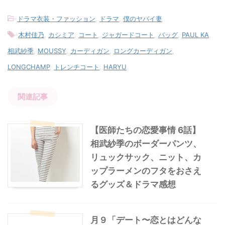
-
ドラマ衣装・ファッション
,
ドラマ
,
僕のヤバイ妻
-
木村佳乃
,
カシミア
,
コート
,
ジャガードコート
,
バッグ
,
PAUL KA
,
相武紗季
,
MOUSSY
,
カーディガン
,
ロングカーディガン
,
LONGCHAMP
,
トレンチコート
,
HARYU
関連記事
【医師たちの恋愛事情 6話】
相武紗季のボーダーパンツ、
リュックサック、ニット、カ
ップラーメンのフタをおさえ
るグッズ＆ドラマ感想
月９「デート〜恋とはどんな