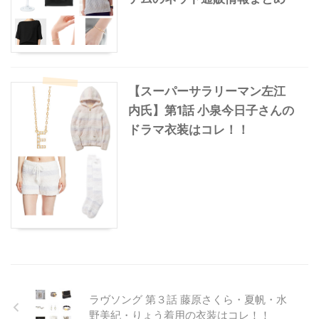
【スーパーサラリーマン左江
内氏】第1話 小泉今日子さんの
ドラマ衣装はコレ！！
ラヴソング 第３話 藤原さくら・夏帆・水
野美紀・りょう着用の衣装はコレ！！