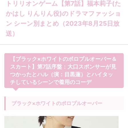
トリリオンゲーム【第7話】福本莉子(た
かはし りんりん役)のドラマファッショ
ン シーン別まとめ（2023年8月25日放
送）
【ブラック×ホワイトのポロプルオーバー＆
スカート】第7話序盤：大口スポンサーが見
つかったとハル（演：目黒蓮）とハイタッ
チしているシーンで着用のコーデ
ブラック×ホワイトのポロプルオーバー