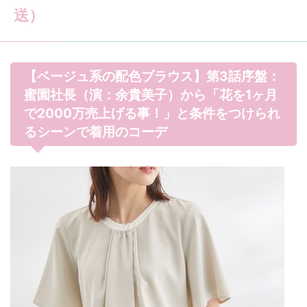
送）
【ベージュ系の配色ブラウス】第3話序盤：
蜜園社長（演：余貴美子）から「花を1ヶ月
で2000万売上げる事！」と条件をつけられ
るシーンで着用のコーデ