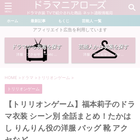
ホーム
最新記事
もくじ
芸能人 一覧
＼ ドラマ・芸能人を検索 ／
アフィリエイト広告を利用しています
ドラマから衣装を探す
芸能人から衣装を探す
おすすめ検索ワード
洋服・アクセサリー etc ...
洋服・アクセサリー etc ...
・
川口春奈
・
奈緒
・
石原さとみ
・
畑芽育
HOME
>
ドラマ
>
トリリオンゲーム
>
トリリオンゲーム
・
菜々緒
・
岡崎紗絵
【トリリオンゲーム】福本莉子のドラ
・
堀田真由
・
わたしの宝物
マ衣装 シーン別 全話まとめ！たかは
・
多部未華子
・
ライオンの隠れ家
し りんりん役の洋服 バッグ 靴 アク
セなど
・
広瀬すず
・
サイレント