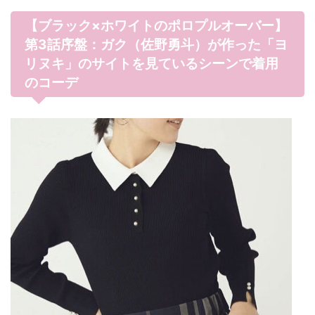
【ブラック×ホワイトのポロプルオーバー】
第3話序盤：ガク（佐野勇斗）が作った「ヨ
リヌキ」のサイトを見ているシーンで着用
のコーデ