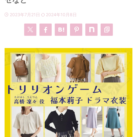
2023年7月21日
2024年10月8日
・
あのクズ
・
ワンピース
・
無能の鷹
・
バッグ
・
若草物語
・
腕時計