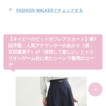
FASHION WALKERでチェックする
【ネイビーのビット付フレアスカート】第7
話序盤：人気アナウンサーのあかり（演：
百田夏菜子）が「採用して欲しい」とトリ
リオンゲーム社に来たシーンで着用のコー
デ