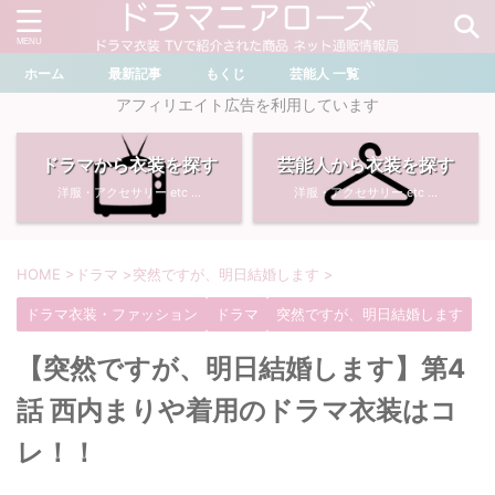
ホーム
最新記事
もくじ
芸能人 一覧
＼ ドラマ・芸能人を検索 ／
アフィリエイト広告を利用しています
ドラマから衣装を探す
芸能人から衣装を探す
おすすめ検索ワード
洋服・アクセサリー etc ...
洋服・アクセサリー etc ...
・
川口春奈
・
奈緒
・
石原さとみ
・
畑芽育
HOME
>
ドラマ
>
突然ですが、明日結婚します
>
ドラマ衣装・ファッション
ドラマ
突然ですが、明日結婚します
・
菜々緒
・
岡崎紗絵
【突然ですが、明日結婚します】第4
・
堀田真由
・
わたしの宝物
話 西内まりや着用のドラマ衣装はコ
・
多部未華子
・
ライオンの隠れ家
レ！！
・
広瀬すず
・
サイレント