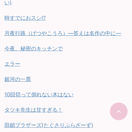
い)
時すでにおスシ!?
月夜行路（げつやこうろ）—答えは名作の中に—
今夜、秘密のキッチンで
エラー
銀河の一票
10回切って倒れない木はない
タツキ先生は甘すぎる！
田鎖ブラザーズ(たぐさりぶらざーず)