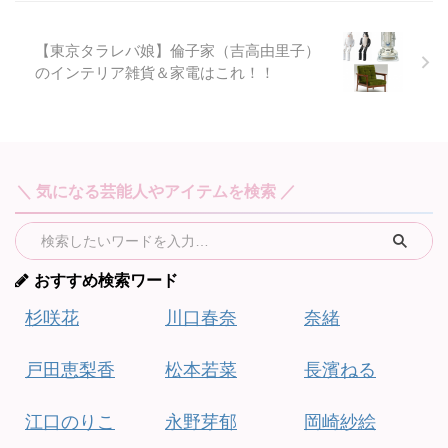
【東京タラレバ娘】倫子家（吉高由里子）
のインテリア雑貨＆家電はこれ！！
＼ 気になる芸能人やアイテムを検索 ／
おすすめ検索ワード
杉咲花
川口春奈
奈緒
戸田恵梨香
松本若菜
長濱ねる
江口のりこ
永野芽郁
岡崎紗絵