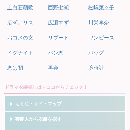
上白石萌歌
西野七瀬
松嶋菜々子
広瀬アリス
広瀬すず
川栄李奈
おコメの女
リブート
ワンピース
イグナイト
パン恋
バッグ
恋は闇
再会
腕時計
ドラマ衣装探しは↓ココからチェック！
もくじ・サイトマップ
芸能人から衣装を探す