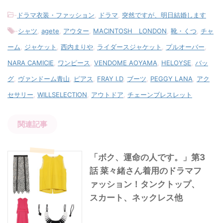
-
ドラマ衣装・ファッション
,
ドラマ
,
突然ですが、明日結婚します
-
シャツ
,
agete
,
アウター
,
MACINTOSH LONDON
,
靴・くつ
,
チャ
ーム
,
ジャケット
,
西内まりや
,
ライダースジャケット
,
プルオーバー
,
NARA CAMICIE
,
ワンピース
,
VENDOME AOYAMA
,
HELOYSE
,
バッ
グ
,
ヴァンドーム青山
,
ピアス
,
FRAY I.D
,
ブーツ
,
PEGGY LANA
,
アク
セサリー
,
WILLSELECTION
,
アウトドア
,
チェーンブレスレット
関連記事
「ボク、運命の人です。」第3
話 菜々緒さん着用のドラマフ
ァッション！タンクトップ、
スカート、ネックレス他