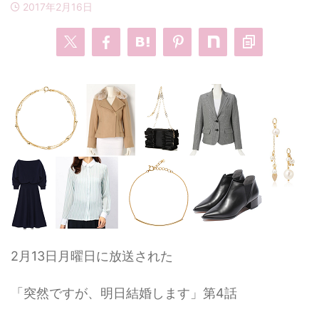
2017年2月16日
・
あのクズ
・
ワンピース
・
無能の鷹
・
バッグ
・
若草物語
・
腕時計
2月13日月曜日に放送された
「突然ですが、明日結婚します」第4話