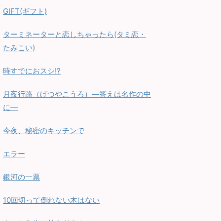
GIFT(ギフト)
ターミネーターと恋しちゃったら(タミ恋・
たみこい)
時すでにおスシ!?
月夜行路（げつやこうろ）—答えは名作の中
に—
今夜、秘密のキッチンで
エラー
銀河の一票
10回切って倒れない木はない