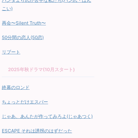
パンダより恋が苦手な私たち(パン恋・ぱん
こい)
再会〜Silent Truth〜
50分間の恋人(50恋)
リブート
2025年秋ドラマ(10月スタート)
終幕のロンド
ちょっとだけエスパー
じゃあ、あんたが作ってみろよ(じゃあつく)
ESCAPE それは誘拐のはずだった