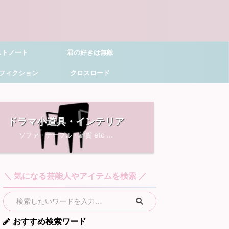
ストノート
君の好きは無敵
フィクション
クロスロード
ドラマ小道具・インテリア
ソファ・テーブル・雑貨 etc ...
＼ 気になる芸能人やアイテムを検索 ／
おすすめ検索ワード