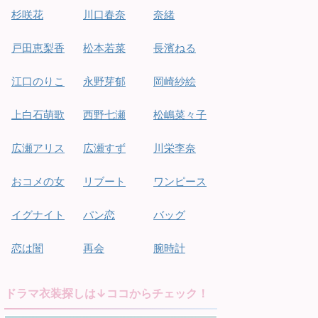
杉咲花
川口春奈
奈緒
戸田恵梨香
松本若菜
長濱ねる
江口のりこ
永野芽郁
岡崎紗絵
上白石萌歌
西野七瀬
松嶋菜々子
広瀬アリス
広瀬すず
川栄李奈
おコメの女
リブート
ワンピース
イグナイト
パン恋
バッグ
恋は闇
再会
腕時計
ドラマ衣装探しは↓ココからチェック！