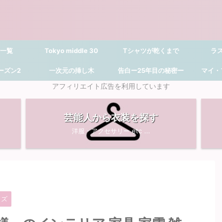
 一覧
Tokyo middle 30
Tシャツが乾くまで
ラ
シーズン2
一次元の挿し木
告白ー25年目の秘密ー
マイ・
アフィリエイト広告を利用しています
芸能人から衣装を探す
洋服・アクセサリー etc ...
ッズ