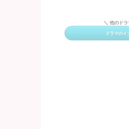
＼ 他のド
ドラマのイ