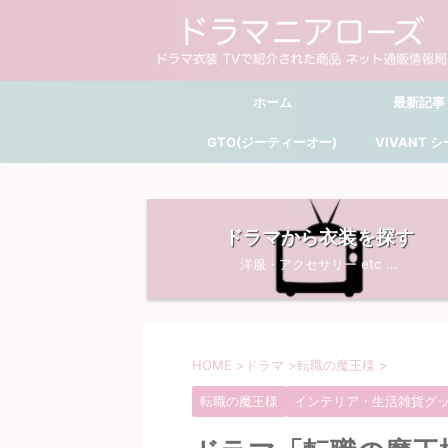
ホーム
最新記事
GTO(ジーティーオー)
VIVANT 
ドラマから衣装を探す
洋服・アクセサリー etc ...
HOME
>
ドラマ
>
転職の魔王様
>
転職の魔王様
インテリア・生活雑貨グ