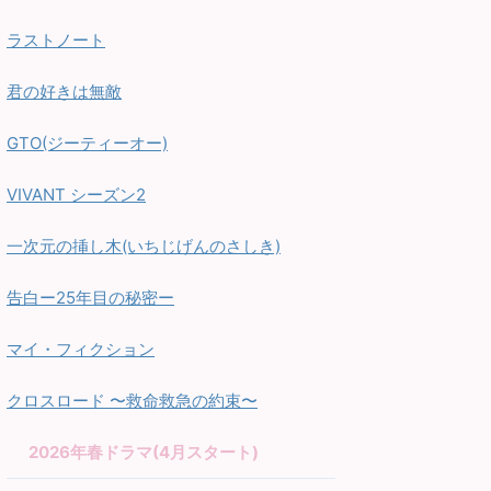
ラストノート
君の好きは無敵
GTO(ジーティーオー)
VIVANT シーズン2
一次元の挿し木(いちじげんのさしき)
告白ー25年目の秘密ー
マイ・フィクション
クロスロード 〜救命救急の約束〜
2026年春ドラマ(4月スタート)