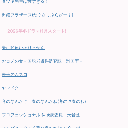
タツキ先生は甘すぎる！
田鎖ブラザーズ(たぐさりぶらざーず)
2026年冬ドラマ(1月スタート)
夫に間違いありません
おコメの女－国税局資料調査課・雑国室－
未来のムスコ
ヤンドク！
冬のなんかさ、春のなんかね(冬のさ春のね)
プロフェッショナル 保険調査員・天音蓮