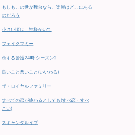
もしもこの世が舞台なら、楽屋はどこにある
のだろう
小さい頃は、神様がいて
フェイクマミー
恋する警護24時 シーズン2
良いこと悪いこと(いいわる)
ザ・ロイヤルファミリー
すべての恋が終わるとしても(すべ恋・すべ
こい)
スキャンダルイブ