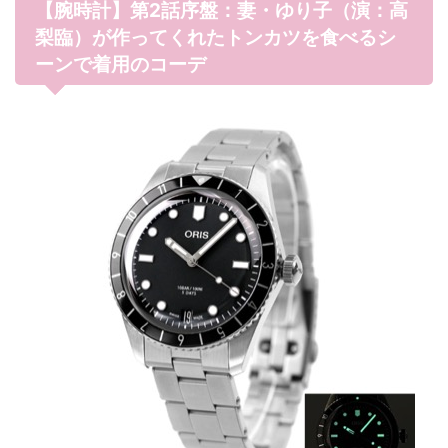
【腕時計】第2話序盤：妻・ゆり子（演：高
梨臨）が作ってくれたトンカツを食べるシ
ーンで着用のコーデ