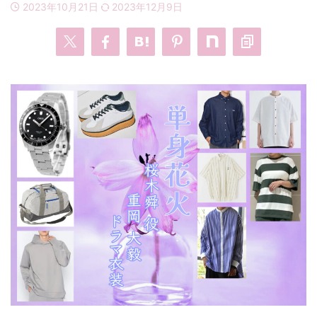
2023年10月21日
2023年12月9日
・
あのクズ
・
ワンピース
・
無能の鷹
・
バッグ
・
若草物語
・
腕時計