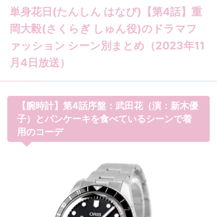
単身花日(たんしん はなび)【第4話】重
岡大毅(さくらぎ しゅん役)のドラマフ
ァッション シーン別まとめ（2023年11
月4日放送）
【腕時計】第4話序盤：武田花（演：新木優
子）とパンケーキを食べているシーンで着
用のコーデ