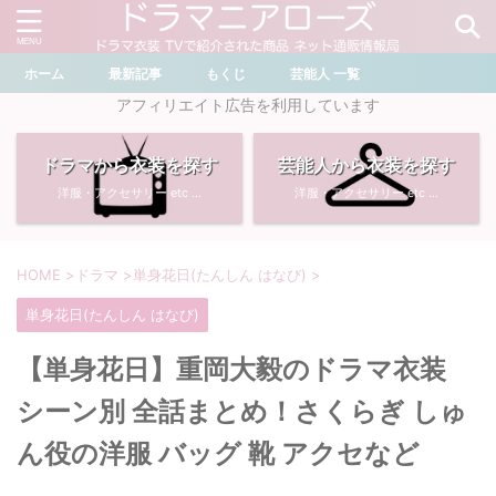
ホーム
最新記事
もくじ
芸能人 一覧
＼ ドラマ・芸能人を検索 ／
アフィリエイト広告を利用しています
ドラマから衣装を探す
芸能人から衣装を探す
おすすめ検索ワード
洋服・アクセサリー etc ...
洋服・アクセサリー etc ...
・
川口春奈
・
奈緒
・
石原さとみ
・
畑芽育
HOME
>
ドラマ
>
単身花日(たんしん はなび)
>
単身花日(たんしん はなび)
・
菜々緒
・
岡崎紗絵
【単身花日】重岡大毅のドラマ衣装
・
堀田真由
・
わたしの宝物
シーン別 全話まとめ！さくらぎ しゅ
・
多部未華子
・
ライオンの隠れ家
ん役の洋服 バッグ 靴 アクセなど
・
広瀬すず
・
サイレント