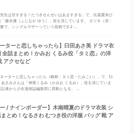
先生は甘すぎる！たつきせんせいはあますぎる」で、比嘉愛未ひ
は「藤永優（ふじなが ゆう）」役を演じています。 タツキ（演：
妻で、シングルマザーっていう役柄です♪ ...
ーターと恋しちゃったら】臼田あさ美 ドラマ衣
別 全話まとめ！かみお くるみ役「タミ恋」の洋
靴 アクセなど
ネーターと恋しちゃったら（略称：タミ恋・たみこい）」で、臼
 あさみさんは「神尾くるみ（かみお くるみ）」役を演じていま
派記者から少女漫画誌編集部に異動となる、 ...
ー / ナインボーダー】木南晴夏のドラマ衣装 シ
話まとめ！なるさわ むつき役の洋服 バッグ 靴 ア