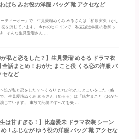
わばら みお役の洋服 バッグ 靴 アクセなど
ジーティーオー」で、生見愛瑠ぬくみ めるさんは「柏原実央（かし
」役を演じています。 今作のヒロインで、私立誠進学園の教師っ
 そんな生見愛瑠さん ...
誰が私と恋をした？】生見愛瑠 めるる ドラマ衣
別 全話まとめ！おがた まこと役 くる恋の洋服 バ
アクセなど
〜誰が私と恋をした？〜くるり だれがわたしとこいをした（略
で、生見愛瑠ぬくみ めるさん（めるる）は「緒方まこと（おがた
演じています。 事故で記憶のすべてを失 ...
生は甘すぎる！】比嘉愛未 ドラマ衣装 シーン
とめ！ふじなが ゆう役の洋服 バッグ 靴 アクセな