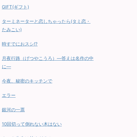
GIFT(ギフト)
ターミネーターと恋しちゃったら(タミ恋・
たみこい)
時すでにおスシ!?
月夜行路（げつやこうろ）—答えは名作の中
に—
今夜、秘密のキッチンで
エラー
銀河の一票
10回切って倒れない木はない