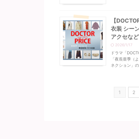
【DOCTO
衣装 シー
アクセなど
2026/1/17
ドラマ「DOCT
「夜長亜季（よ
ネクション」の
1
2