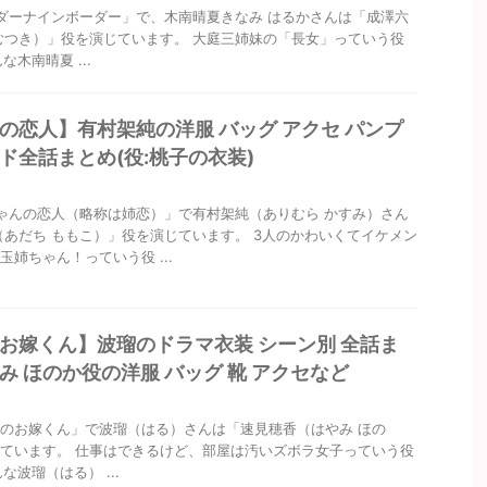
ダーナインボーダー」で、木南晴夏きなみ はるかさんは「成澤六
むつき）」役を演じています。 大庭三姉妹の「長女」っていう役
木南晴夏 ...
の恋人】有村架純の洋服 バッグ アクセ パンプ
ド全話まとめ(役:桃子の衣装)
んの恋人（略称は姉恋）」で有村架純（ありむら かすみ）さん
（あだち ももこ）」役を演じています。 3人のかわいくてイケメン
姉ちゃん！っていう役 ...
お嫁くん】波瑠のドラマ衣装 シーン別 全話ま
み ほのか役の洋服 バッグ 靴 アクセなど
のお嫁くん」で波瑠（はる）さんは「速見穂香（はやみ ほの
ています。 仕事はできるけど、部屋は汚いズボラ女子っていう役
波瑠（はる） ...