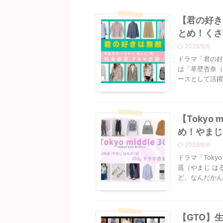
【君の好き
とめ！くさ
2026/8/6
ドラマ「君の好
は「草壁杏奈（
ースとして活躍し
【Tokyo
め！やまじ
2026/8/6
ドラマ「Toky
遥（やまじ は
ど、なんだかん
【GTO】