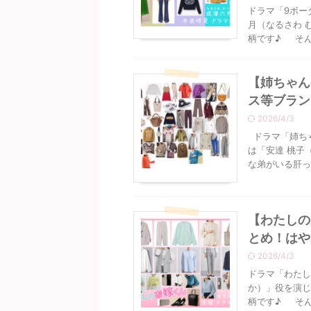
ドラマ「9ボー
月（なるさわ 
柄です♪ そんな
【姉ちゃん
ス等ブラン
2026/4/3
ドラマ「姉ちゃ
は「安達 桃子
な弟がいる肝っ玉
【わたしの
とめ！はや
2026/4/3
ドラマ「わたし
か）」役を演じ
柄です♪ そんな