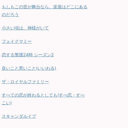
もしもこの世が舞台なら、楽屋はどこにある
のだろう
小さい頃は、神様がいて
フェイクマミー
恋する警護24時 シーズン2
良いこと悪いこと(いいわる)
ザ・ロイヤルファミリー
すべての恋が終わるとしても(すべ恋・すべ
こい)
スキャンダルイブ