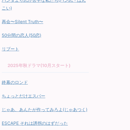
パンダより恋が苦手な私たち(パン恋・ぱん
こい)
再会〜Silent Truth〜
50分間の恋人(50恋)
リブート
2025年秋ドラマ(10月スタート)
終幕のロンド
ちょっとだけエスパー
じゃあ、あんたが作ってみろよ(じゃあつく)
ESCAPE それは誘拐のはずだった