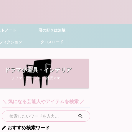
ストノート
君の好きは無敵
フィクション
クロスロード
ドラマ小道具・インテリア
ソファ・テーブル・雑貨 etc ...
＼ 気になる芸能人やアイテムを検索 ／
おすすめ検索ワード