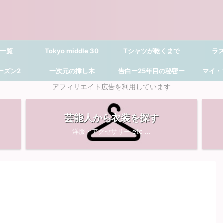
 一覧
Tokyo middle 30
Tシャツが乾くまで
ラ
シーズン2
一次元の挿し木
告白ー25年目の秘密ー
マイ・
アフィリエイト広告を利用しています
芸能人から衣装を探す
洋服・アクセサリー etc ...