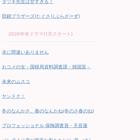
タツキ先生は甘すぎる！
田鎖ブラザーズ(たぐさりぶらざーず)
2026年冬ドラマ(1月スタート)
夫に間違いありません
おコメの女－国税局資料調査課・雑国室－
未来のムスコ
ヤンドク！
冬のなんかさ、春のなんかね(冬のさ春のね)
プロフェッショナル 保険調査員・天音蓮