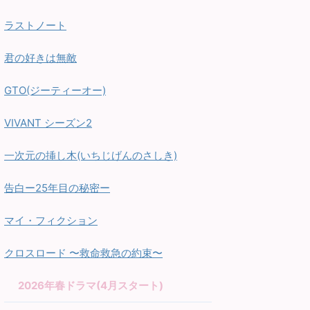
ラストノート
君の好きは無敵
GTO(ジーティーオー)
VIVANT シーズン2
一次元の挿し木(いちじげんのさしき)
告白ー25年目の秘密ー
マイ・フィクション
クロスロード 〜救命救急の約束〜
2026年春ドラマ(4月スタート)