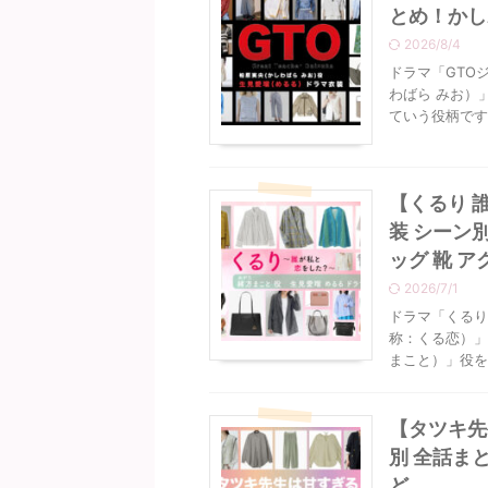
とめ！かし
2026/8/4
ドラマ「GTO
わばら みお）
ていう役柄です♪
【くるり 
装 シーン
ッグ 靴 
2026/7/1
ドラマ「くるり
称：くる恋）」
まこと）」役を
【タツキ先
別 全話ま
ど