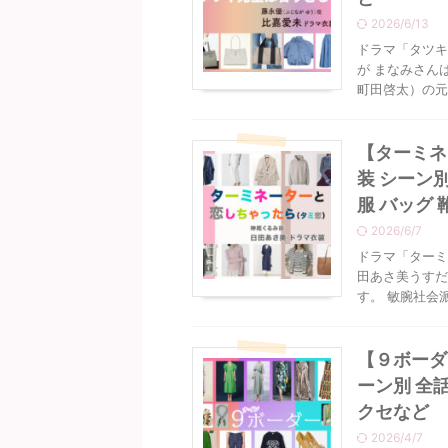
2026/6/13
ドラマ「タツキ
が まなみさん
町田啓太）の元
【ターミネ
装 シーン
服 バッグ 
2026/6/7
ドラマ「ターミ
田あさ美うすだ
す。 敏腕社会
【９ボーダ
ーン別 全
クセなど
2026/4/7