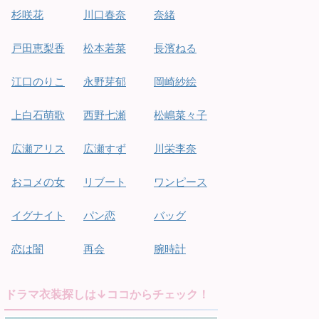
杉咲花
川口春奈
奈緒
戸田恵梨香
松本若菜
長濱ねる
江口のりこ
永野芽郁
岡崎紗絵
上白石萌歌
西野七瀬
松嶋菜々子
広瀬アリス
広瀬すず
川栄李奈
おコメの女
リブート
ワンピース
イグナイト
パン恋
バッグ
恋は闇
再会
腕時計
ドラマ衣装探しは↓ココからチェック！