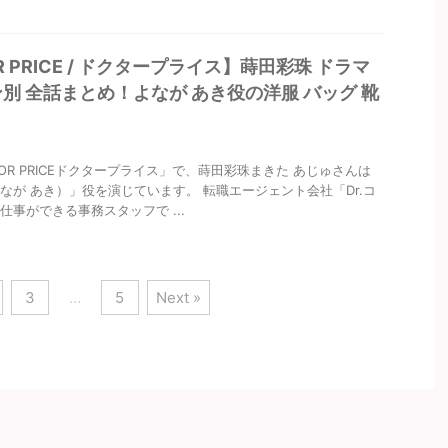
R PRICE / ドクタープライス】蒔田彩珠 ドラマ
ン別 全話まとめ！よなが あき役の洋服 バッグ 靴
OR PRICEドクタープライス」で、蒔田彩珠まきた あじゅさんは
なが あき）」役を演じています。 転職エージェント会社「Dr.コ
仕事ができる事務スタッフで ...
3
…
5
Next »