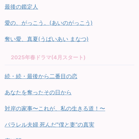
最後の鑑定人
愛の、がっこう。(あいのがっこう)
奪い愛、真夏(うばいあい まなつ)
2025年春ドラマ(4月スタート)
続・続・最後から二番目の恋
あなたを奪ったその日から
対岸の家事〜これが、私の生きる道！〜
パラレル夫婦 死んだ"僕と妻"の真実