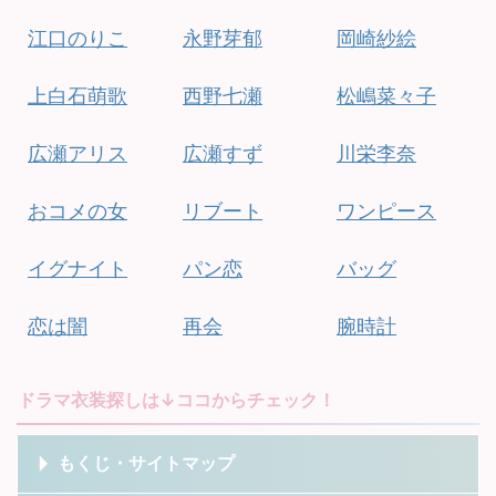
江口のりこ
永野芽郁
岡崎紗絵
上白石萌歌
西野七瀬
松嶋菜々子
広瀬アリス
広瀬すず
川栄李奈
おコメの女
リブート
ワンピース
イグナイト
パン恋
バッグ
恋は闇
再会
腕時計
ドラマ衣装探しは↓ココからチェック！
もくじ・サイトマップ