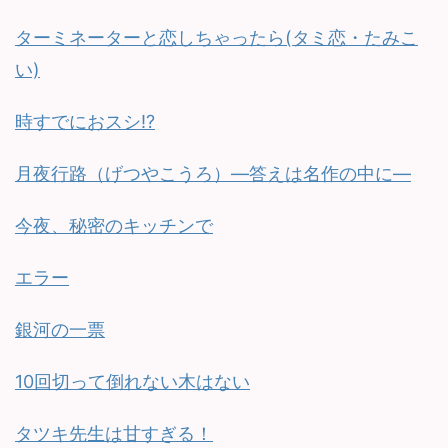
ターミネーターと恋しちゃったら(タミ恋・たみこ
い)
時すでにおスシ!?
月夜行路（げつやこうろ）—答えは名作の中に—
今夜、秘密のキッチンで
エラー
銀河の一票
10回切って倒れない木はない
タツキ先生は甘すぎる！