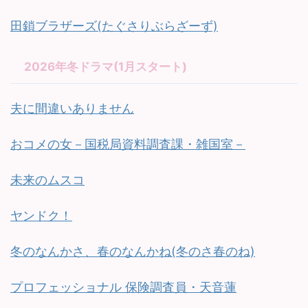
田鎖ブラザーズ(たぐさりぶらざーず)
2026年冬ドラマ(1月スタート)
夫に間違いありません
おコメの女－国税局資料調査課・雑国室－
未来のムスコ
ヤンドク！
冬のなんかさ、春のなんかね(冬のさ春のね)
プロフェッショナル 保険調査員・天音蓮