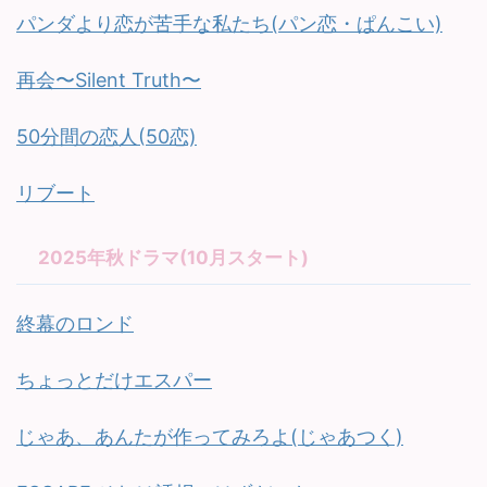
パンダより恋が苦手な私たち(パン恋・ぱんこい)
再会〜Silent Truth〜
50分間の恋人(50恋)
リブート
2025年秋ドラマ(10月スタート)
終幕のロンド
ちょっとだけエスパー
じゃあ、あんたが作ってみろよ(じゃあつく)