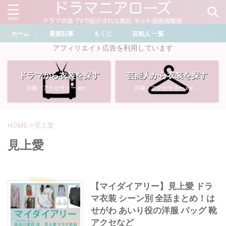
ホーム
最新記事
もくじ
芸能人 一覧
＼ ドラマ・芸能人を検索 ／
アフィリエイト広告を利用しています
ドラマから衣装を探す
芸能人から衣装を探す
おすすめ検索ワード
洋服・アクセサリー etc ...
洋服・アクセサリー etc ...
・
川口春奈
・
奈緒
・
石原さとみ
・
畑芽育
HOME
>
見上愛
見上愛
・
菜々緒
・
岡崎紗絵
・
堀田真由
・
わたしの宝物
【マイダイアリー】見上愛 ドラ
マ衣装 シーン別 全話まとめ！は
・
多部未華子
・
ライオンの隠れ家
せがわ あいり役の洋服 バッグ 靴
アクセなど
・
広瀬すず
・
サイレント