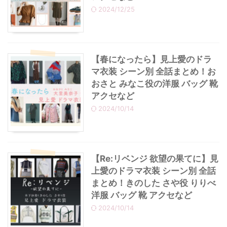
2024/12/25
・
あのクズ
・
ワンピース
・
無能の鷹
・
バッグ
【春になったら】見上愛のドラ
マ衣装 シーン別 全話まとめ！お
・
若草物語
・
腕時計
おさと みなこ役の洋服 バッグ 靴
アクセなど
2024/10/14
【Re:リベンジ 欲望の果てに】見
上愛のドラマ衣装 シーン別 全話
まとめ！きのした さや役 りりべ
洋服 バッグ 靴 アクセなど
2024/10/14