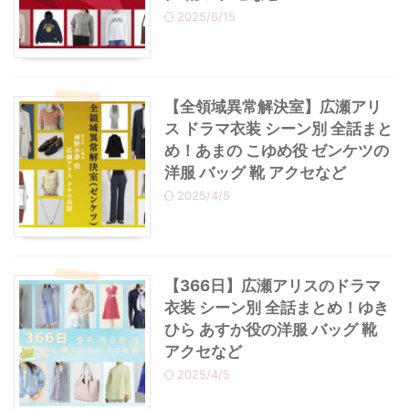
2025/6/15
・
あのクズ
・
ワンピース
・
無能の鷹
・
バッグ
【全領域異常解決室】広瀬アリ
ス ドラマ衣装 シーン別 全話まと
・
若草物語
・
腕時計
め！あまの こゆめ役 ゼンケツの
洋服 バッグ 靴 アクセなど
2025/4/5
【366日】広瀬アリスのドラマ
衣装 シーン別 全話まとめ！ゆき
ひら あすか役の洋服 バッグ 靴
アクセなど
2025/4/5