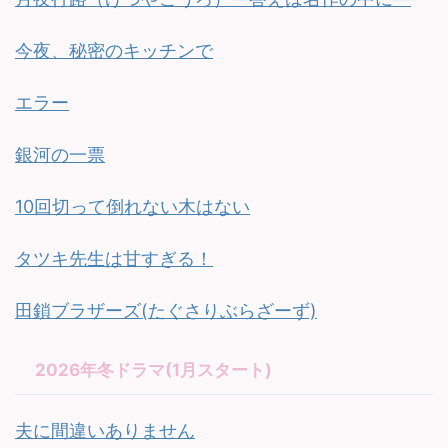
今夜、秘密のキッチンで
エラー
銀河の一票
10回切って倒れない木はない
タツキ先生は甘すぎる！
田鎖ブラザーズ(たぐさりぶらざーず)
2026年冬ドラマ(1月スタート)
夫に間違いありません