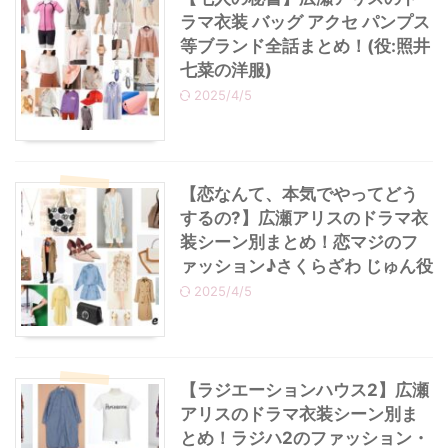
ラマ衣装 バッグ アクセ パンプス
等ブランド全話まとめ！(役:照井
七菜の洋服)
2025/4/5
【恋なんて、本気でやってどう
するの?】広瀬アリスのドラマ衣
装シーン別まとめ！恋マジのフ
ァッション♪さくらざわ じゅん役
2025/4/5
【ラジエーションハウス2】広瀬
アリスのドラマ衣装シーン別ま
とめ！ラジハ2のファッション・