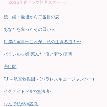
2025年春ドラマ(4月スタート)
続・続・最後から二番目の恋
あなたを奪ったその日から
対岸の家事〜これが、私の生きる道！〜
パラレル夫婦 死んだ"僕と妻"の真実
恋は闇
PJ ～航空救難団～(パラレスキュージャンパー)
イグナイト -法の無法者-
なんで私が神説教