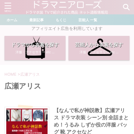
ホーム
最新記事
もくじ
芸能人 一覧
＼ ドラマ・芸能人を検索 ／
アフィリエイト広告を利用しています
ドラマから衣装を探す
芸能人から衣装を探す
おすすめ検索ワード
洋服・アクセサリー etc ...
洋服・アクセサリー etc ...
・
川口春奈
・
奈緒
・
石原さとみ
・
畑芽育
HOME
>
広瀬アリス
広瀬アリス
・
菜々緒
・
岡崎紗絵
・
堀田真由
・
わたしの宝物
【なんで私が神説教】広瀬アリ
ス ドラマ衣装 シーン別 全話まと
・
多部未華子
・
ライオンの隠れ家
め！うるみ しずか役の洋服 バッ
グ 靴 アクセなど
・
広瀬すず
・
サイレント