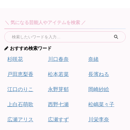
＼ 気になる芸能人やアイテムを検索 ／
おすすめ検索ワード
杉咲花
川口春奈
奈緒
戸田恵梨香
松本若菜
長濱ねる
江口のりこ
永野芽郁
岡崎紗絵
上白石萌歌
西野七瀬
松嶋菜々子
広瀬アリス
広瀬すず
川栄李奈