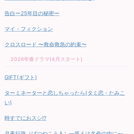
告白ー25年目の秘密ー
マイ・フィクション
クロスロード 〜救命救急の約束〜
2026年春ドラマ(4月スタート)
GIFT(ギフト)
ターミネーターと恋しちゃったら(タミ恋・たみこ
い)
時すでにおスシ!?
月夜行路（げつやこうろ）—答えは名作の中に—