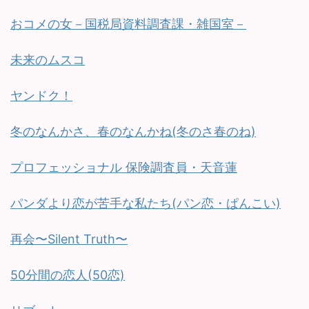
おコメの女－国税局資料調査課・雑国室－
未来のムスコ
ヤンドク！
冬のなんかさ、春のなんかね(冬のさ春のね)
プロフェッショナル 保険調査員・天音蓮
パンダより恋が苦手な私たち(パン恋・ぱんこい)
再会〜Silent Truth〜
50分間の恋人(50恋)