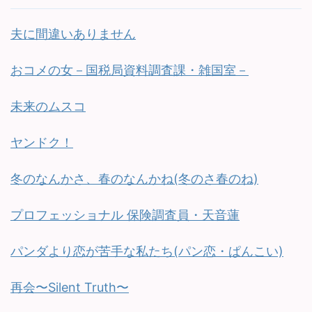
夫に間違いありません
おコメの女－国税局資料調査課・雑国室－
未来のムスコ
ヤンドク！
冬のなんかさ、春のなんかね(冬のさ春のね)
プロフェッショナル 保険調査員・天音蓮
パンダより恋が苦手な私たち(パン恋・ぱんこい)
再会〜Silent Truth〜