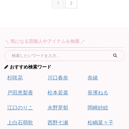
1
2
＼ 気になる芸能人やアイテムを検索 ／
おすすめ検索ワード
杉咲花
川口春奈
奈緒
戸田恵梨香
松本若菜
長濱ねる
江口のりこ
永野芽郁
岡崎紗絵
上白石萌歌
西野七瀬
松嶋菜々子