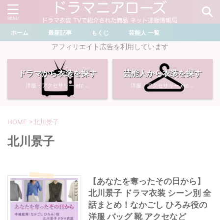
ホーム
最新記事
もくじ
芸能人 一覧
＼ ドラマ・芸能人を検索 ／
アフィリエイト広告を利用しています
ドラマから衣装を探す
芸能人から衣装を探す
おすすめ検索ワード
洋服・アクセサリー etc ...
洋服・アクセサリー etc ...
・
川口春奈
・
奈緒
・
石原さとみ
・
畑芽育
HOME
>
北川景子
北川景子
・
菜々緒
・
岡崎紗絵
・
堀田真由
・
わたしの宝物
【あなたを奪ったその日から】
北川景子 ドラマ衣装 シーン別 全
・
多部未華子
・
ライオンの隠れ家
話まとめ！なかごし ひろみ役の
洋服 バッグ 靴 アクセなど
・
広瀬すず
・
サイレント