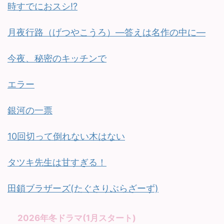
時すでにおスシ!?
月夜行路（げつやこうろ）—答えは名作の中に—
今夜、秘密のキッチンで
エラー
銀河の一票
10回切って倒れない木はない
タツキ先生は甘すぎる！
田鎖ブラザーズ(たぐさりぶらざーず)
2026年冬ドラマ(1月スタート)