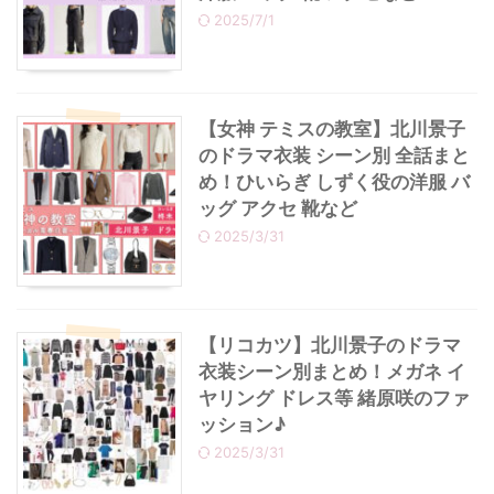
2025/7/1
・
あのクズ
・
ワンピース
・
無能の鷹
・
バッグ
【女神 テミスの教室】北川景子
のドラマ衣装 シーン別 全話まと
・
若草物語
・
腕時計
め！ひいらぎ しずく役の洋服 バ
ッグ アクセ 靴など
2025/3/31
【リコカツ】北川景子のドラマ
衣装シーン別まとめ！メガネ イ
ヤリング ドレス等 緒原咲のファ
ッション♪
2025/3/31