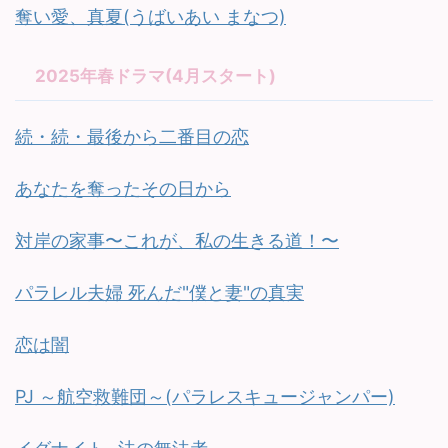
奪い愛、真夏(うばいあい まなつ)
2025年春ドラマ(4月スタート)
続・続・最後から二番目の恋
あなたを奪ったその日から
対岸の家事〜これが、私の生きる道！〜
パラレル夫婦 死んだ"僕と妻"の真実
恋は闇
PJ ～航空救難団～(パラレスキュージャンパー)