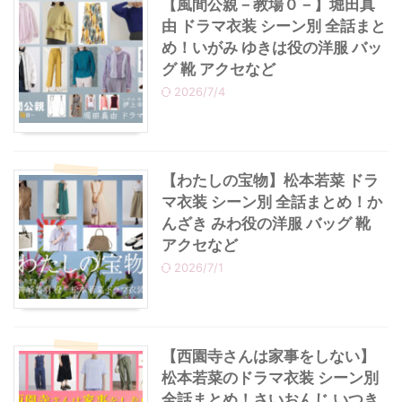
【風間公親－教場０－】堀田真
由 ドラマ衣装 シーン別 全話まと
め！いがみ ゆきは役の洋服 バッ
グ 靴 アクセなど
2026/7/4
【わたしの宝物】松本若菜 ドラ
マ衣装 シーン別 全話まとめ！か
んざき みわ役の洋服 バッグ 靴
アクセなど
2026/7/1
【西園寺さんは家事をしない】
松本若菜のドラマ衣装 シーン別
全話まとめ！さいおんじ いつき