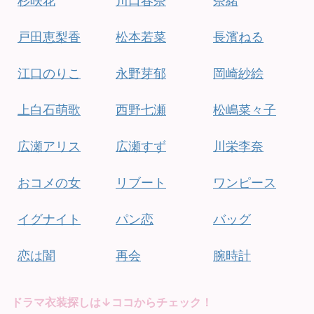
杉咲花
川口春奈
奈緒
戸田恵梨香
松本若菜
長濱ねる
江口のりこ
永野芽郁
岡崎紗絵
上白石萌歌
西野七瀬
松嶋菜々子
広瀬アリス
広瀬すず
川栄李奈
おコメの女
リブート
ワンピース
イグナイト
パン恋
バッグ
恋は闇
再会
腕時計
ドラマ衣装探しは↓ココからチェック！