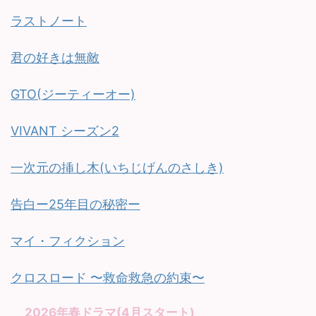
ラストノート
君の好きは無敵
GTO(ジーティーオー)
VIVANT シーズン2
一次元の挿し木(いちじげんのさしき)
告白ー25年目の秘密ー
マイ・フィクション
クロスロード 〜救命救急の約束〜
2026年春ドラマ(4月スタート)