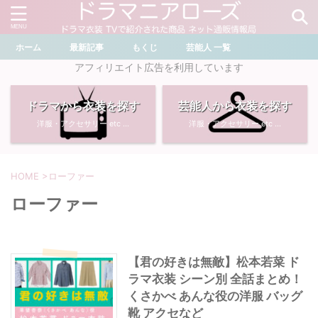
ホーム
最新記事
もくじ
芸能人 一覧
＼ ドラマ・芸能人を検索 ／
アフィリエイト広告を利用しています
ドラマから衣装を探す
芸能人から衣装を探す
おすすめ検索ワード
洋服・アクセサリー etc ...
洋服・アクセサリー etc ...
・
川口春奈
・
奈緒
・
石原さとみ
・
畑芽育
HOME
>
ローファー
ローファー
・
菜々緒
・
岡崎紗絵
・
堀田真由
・
わたしの宝物
【君の好きは無敵】松本若菜 ド
ラマ衣装 シーン別 全話まとめ！
・
多部未華子
・
ライオンの隠れ家
くさかべ あんな役の洋服 バッグ
靴 アクセなど
・
広瀬すず
・
サイレント