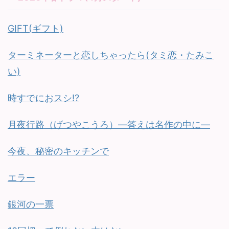
GIFT(ギフト)
ターミネーターと恋しちゃったら(タミ恋・たみこ
い)
時すでにおスシ!?
月夜行路（げつやこうろ）—答えは名作の中に—
今夜、秘密のキッチンで
エラー
銀河の一票