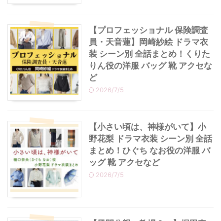
【プロフェッショナル 保険調査
員・天音蓮】岡崎紗絵 ドラマ衣
装 シーン別 全話まとめ！くりた
りん役の洋服 バッグ 靴 アクセな
ど
2026/7/5
【小さい頃は、神様がいて】小
野花梨 ドラマ衣装 シーン別 全話
まとめ！ひぐち なお役の洋服 バ
ッグ 靴 アクセなど
2026/7/5