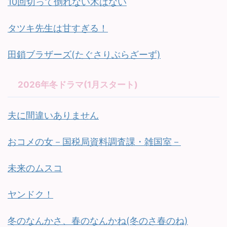
10回切って倒れない木はない
タツキ先生は甘すぎる！
田鎖ブラザーズ(たぐさりぶらざーず)
2026年冬ドラマ(1月スタート)
夫に間違いありません
おコメの女－国税局資料調査課・雑国室－
未来のムスコ
ヤンドク！
冬のなんかさ、春のなんかね(冬のさ春のね)