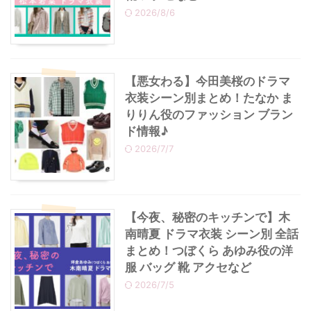
2026/8/6
・
あのクズ
・
ワンピース
・
無能の鷹
・
バッグ
【悪女わる】今田美桜のドラマ
衣装シーン別まとめ！たなか ま
・
若草物語
・
腕時計
りりん役のファッション ブラン
ド情報♪
2026/7/7
【今夜、秘密のキッチンで】木
南晴夏 ドラマ衣装 シーン別 全話
まとめ！つぼくら あゆみ役の洋
服 バッグ 靴 アクセなど
2026/7/5