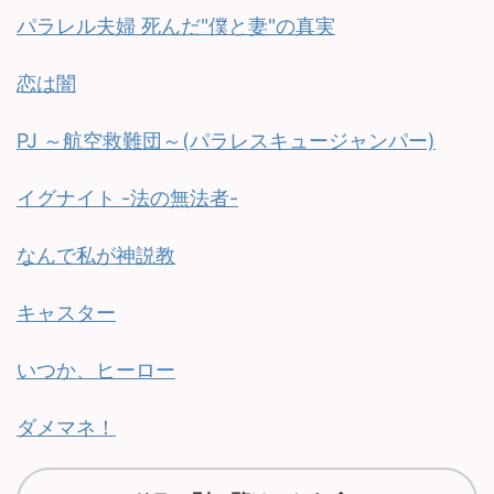
パラレル夫婦 死んだ"僕と妻"の真実
恋は闇
PJ ～航空救難団～(パラレスキュージャンパー)
イグナイト -法の無法者-
なんで私が神説教
キャスター
いつか、ヒーロー
ダメマネ！