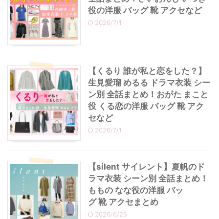
役の洋服 バッグ 靴 アクセなど
2026/7/1
【くるり 誰が私と恋をした？】
生見愛瑠 めるる ドラマ衣装 シー
ン別 全話まとめ！おがた まこと
役 くる恋の洋服 バッグ 靴 アク
セなど
2026/7/1
【silent サイレント】夏帆のド
ラマ衣装 シーン別 全話まとめ！
ももの なな役の洋服 バッ
グ 靴 アクセまとめ
2026/6/25