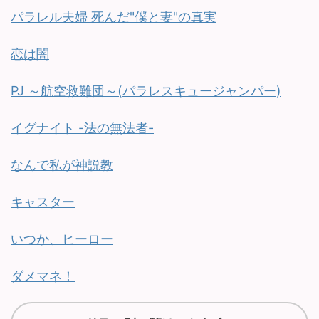
パラレル夫婦 死んだ"僕と妻"の真実
恋は闇
PJ ～航空救難団～(パラレスキュージャンパー)
イグナイト -法の無法者-
なんで私が神説教
キャスター
いつか、ヒーロー
ダメマネ！