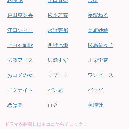
杉咲花
川口春奈
奈緒
戸田恵梨香
松本若菜
長濱ねる
江口のりこ
永野芽郁
岡崎紗絵
上白石萌歌
西野七瀬
松嶋菜々子
広瀬アリス
広瀬すず
川栄李奈
おコメの女
リブート
ワンピース
イグナイト
パン恋
バッグ
恋は闇
再会
腕時計
ドラマ衣装探しは↓ココからチェック！