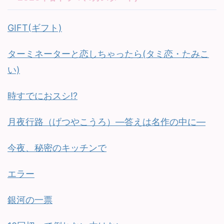
GIFT(ギフト)
ターミネーターと恋しちゃったら(タミ恋・たみこ
い)
時すでにおスシ!?
月夜行路（げつやこうろ）—答えは名作の中に—
今夜、秘密のキッチンで
エラー
銀河の一票