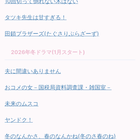
10回切って倒れない木はない
タツキ先生は甘すぎる！
田鎖ブラザーズ(たぐさりぶらざーず)
2026年冬ドラマ(1月スタート)
夫に間違いありません
おコメの女－国税局資料調査課・雑国室－
未来のムスコ
ヤンドク！
冬のなんかさ、春のなんかね(冬のさ春のね)