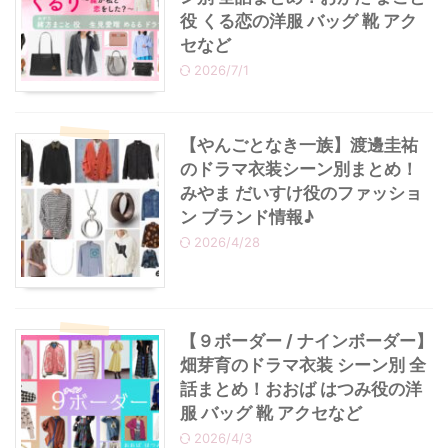
役 くる恋の洋服 バッグ 靴 アク
セなど
2026/7/1
【やんごとなき一族】渡邊圭祐
のドラマ衣装シーン別まとめ！
みやま だいすけ役のファッショ
ン ブランド情報♪
2026/4/28
【９ボーダー / ナインボーダー】
畑芽育のドラマ衣装 シーン別 全
話まとめ！おおば はつみ役の洋
服 バッグ 靴 アクセなど
2026/4/3