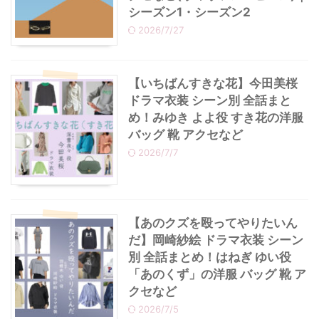
シーズン1・シーズン2
2026/7/27
・
あのクズ
・
ワンピース
・
無能の鷹
・
バッグ
【いちばんすきな花】今田美桜
ドラマ衣装 シーン別 全話まと
・
若草物語
・
腕時計
め！みゆき よよ役 すき花の洋服
バッグ 靴 アクセなど
2026/7/7
【あのクズを殴ってやりたいん
だ】岡崎紗絵 ドラマ衣装 シーン
別 全話まとめ！はねぎ ゆい役
「あのくず」の洋服 バッグ 靴 ア
クセなど
2026/7/5