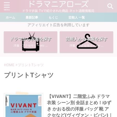
ホーム
最新記事
もくじ
芸能人 一覧
＼ ドラマ・芸能人を検索 ／
アフィリエイト広告を利用しています
ドラマから衣装を探す
芸能人から衣装を探す
おすすめ検索ワード
洋服・アクセサリー etc ...
洋服・アクセサリー etc ...
・
川口春奈
・
奈緒
・
石原さとみ
・
畑芽育
HOME
>
プリントTシャツ
プリントTシャツ
・
菜々緒
・
岡崎紗絵
・
堀田真由
・
わたしの宝物
【VIVANT】二階堂ふみ ドラマ
衣装 シーン別 全話まとめ！ゆず
・
多部未華子
・
ライオンの隠れ家
き かおる役の洋服 バッグ 靴 ア
クセなど(ヴィヴァン・ビバン)｜
・
広瀬すず
・
サイレント