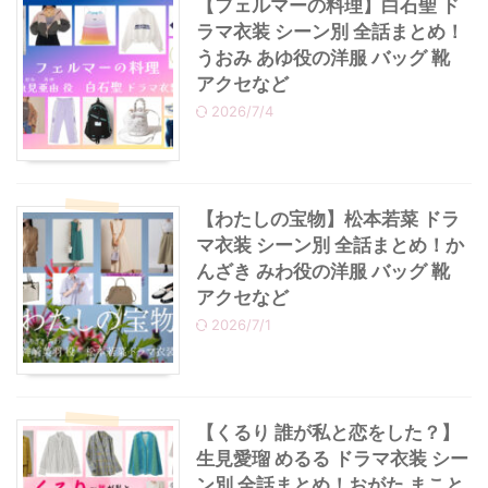
【フェルマーの料理】白石聖 ド
ラマ衣装 シーン別 全話まとめ！
うおみ あゆ役の洋服 バッグ 靴
アクセなど
2026/7/4
【わたしの宝物】松本若菜 ドラ
マ衣装 シーン別 全話まとめ！か
んざき みわ役の洋服 バッグ 靴
アクセなど
2026/7/1
【くるり 誰が私と恋をした？】
生見愛瑠 めるる ドラマ衣装 シー
ン別 全話まとめ！おがた まこと