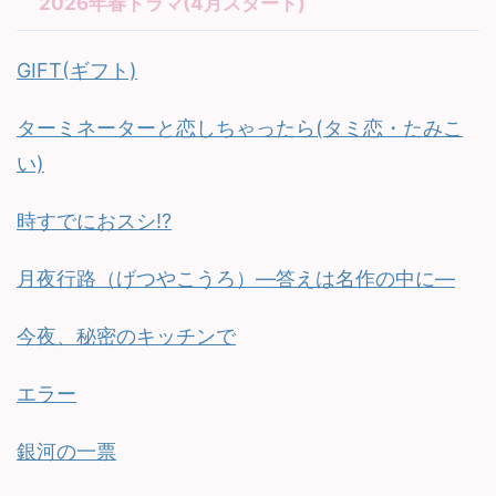
2026年春ドラマ(4月スタート)
GIFT(ギフト)
ターミネーターと恋しちゃったら(タミ恋・たみこ
い)
時すでにおスシ!?
月夜行路（げつやこうろ）—答えは名作の中に—
今夜、秘密のキッチンで
エラー
銀河の一票