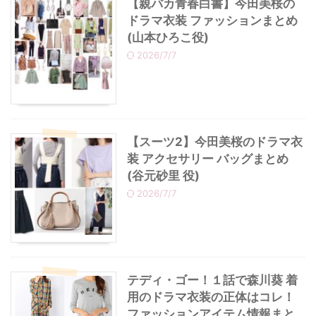
【親バカ青春白書】今田美桜の
ドラマ衣装 ファッションまとめ
(山本ひろこ役)
2026/7/7
【スーツ2】今田美桜のドラマ衣
装 アクセサリー バッグまとめ
(谷元砂里 役)
2026/7/7
テディ・ゴー！１話で森川葵 着
用のドラマ衣装の正体はコレ！
ファッションアイテム情報まと