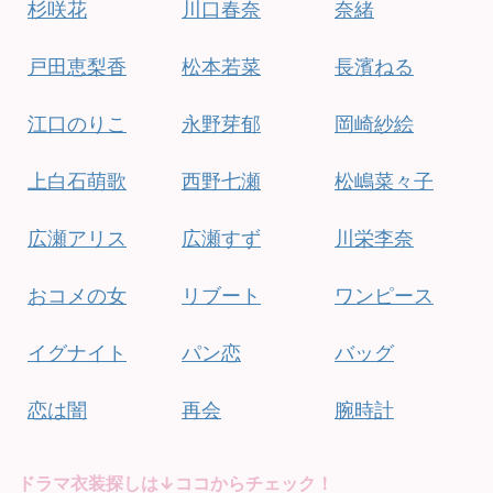
杉咲花
川口春奈
奈緒
戸田恵梨香
松本若菜
長濱ねる
江口のりこ
永野芽郁
岡崎紗絵
上白石萌歌
西野七瀬
松嶋菜々子
広瀬アリス
広瀬すず
川栄李奈
おコメの女
リブート
ワンピース
イグナイト
パン恋
バッグ
恋は闇
再会
腕時計
ドラマ衣装探しは↓ココからチェック！