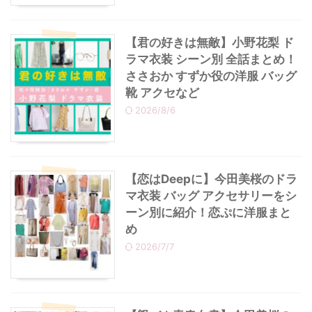
【君の好きは無敵】小野花梨 ド
ラマ衣装 シーン別 全話まとめ！
ささおか すずか役の洋服 バッグ
靴 アクセなど
2026/8/6
【恋はDeepに】今田美桜のドラ
マ衣装 バッグ アクセサリーをシ
ーン別に紹介！恋ぷに洋服まと
め
2026/7/7