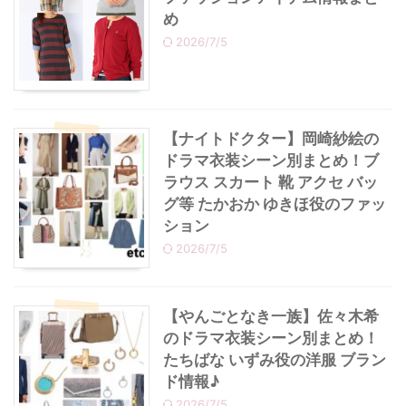
め
2026/7/5
【ナイトドクター】岡崎紗絵の
ドラマ衣装シーン別まとめ！ブ
ラウス スカート 靴 アクセ バッ
グ等 たかおか ゆきほ役のファッ
ション
2026/7/5
【やんごとなき一族】佐々木希
のドラマ衣装シーン別まとめ！
たちばな いずみ役の洋服 ブラン
ド情報♪
2026/7/5