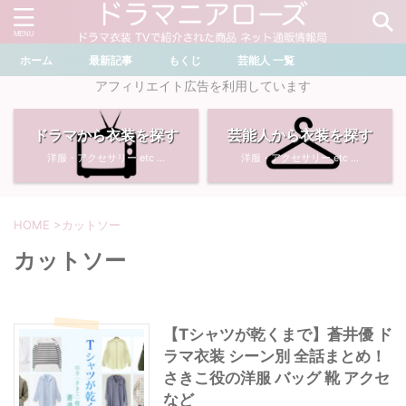
ホーム
最新記事
もくじ
芸能人 一覧
＼ ドラマ・芸能人を検索 ／
アフィリエイト広告を利用しています
ドラマから衣装を探す
芸能人から衣装を探す
おすすめ検索ワード
洋服・アクセサリー etc ...
洋服・アクセサリー etc ...
・
川口春奈
・
奈緒
・
石原さとみ
・
畑芽育
HOME
>
カットソー
カットソー
・
菜々緒
・
岡崎紗絵
・
堀田真由
・
わたしの宝物
【Tシャツが乾くまで】蒼井優 ド
ラマ衣装 シーン別 全話まとめ！
・
多部未華子
・
ライオンの隠れ家
さきこ役の洋服 バッグ 靴 アクセ
など
・
広瀬すず
・
サイレント