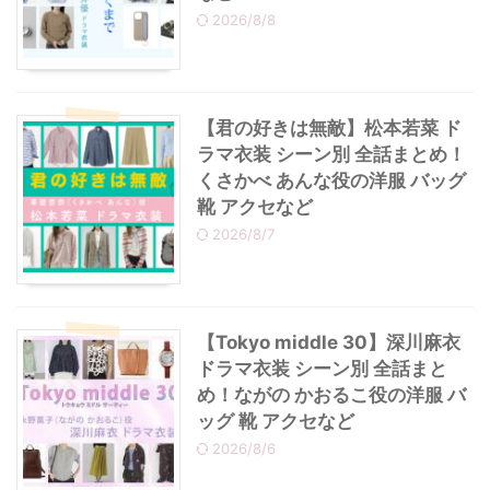
2026/8/8
・
あのクズ
・
ワンピース
・
無能の鷹
・
バッグ
【君の好きは無敵】松本若菜 ド
ラマ衣装 シーン別 全話まとめ！
・
若草物語
・
腕時計
くさかべ あんな役の洋服 バッグ
靴 アクセなど
2026/8/7
【Tokyo middle 30】深川麻衣
ドラマ衣装 シーン別 全話まと
め！ながの かおるこ役の洋服 バ
ッグ 靴 アクセなど
2026/8/6