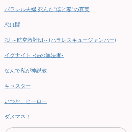
パラレル夫婦 死んだ"僕と妻"の真実
恋は闇
PJ ～航空救難団～(パラレスキュージャンパー)
イグナイト -法の無法者-
なんで私が神説教
キャスター
いつか、ヒーロー
ダメマネ！