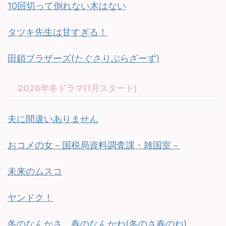
10回切って倒れない木はない
タツキ先生は甘すぎる！
田鎖ブラザーズ(たぐさりぶらざーず)
2026年冬ドラマ(1月スタート)
夫に間違いありません
おコメの女－国税局資料調査課・雑国室－
未来のムスコ
ヤンドク！
冬のなんかさ、春のなんかね(冬のさ春のね)