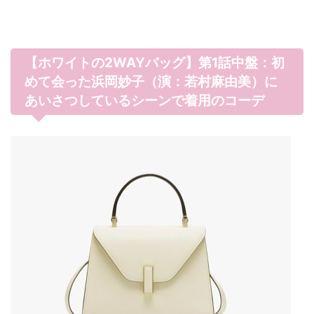
【ホワイトの2WAYバッグ】第1話中盤：初
めて会った浜岡妙子（演：若村麻由美）に
あいさつしているシーンで着用のコーデ