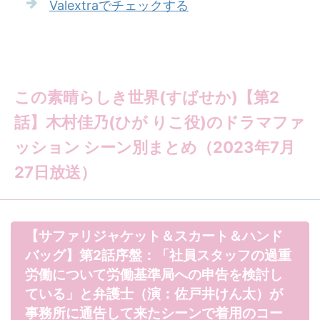
Valextraでチェックする
この素晴らしき世界(すばせか)【第2
話】木村佳乃(ひが りこ役)のドラマファ
ッション シーン別まとめ（2023年7月
27日放送）
【サファリジャケット＆スカート＆ハンド
バッグ】第2話序盤：「社員スタッフの過重
労働について労働基準局への申告を検討し
ている」と弁護士（演：佐戸井けん太）が
事務所に通告して来たシーンで着用のコー