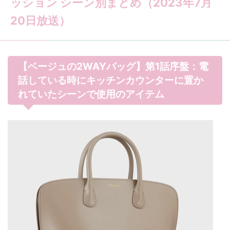
ッション シーン別まとめ（2023年7月
20日放送）
【ベージュの2WAYバッグ】第1話序盤：電
話している時にキッチンカウンターに置か
れていたシーンで使用のアイテム