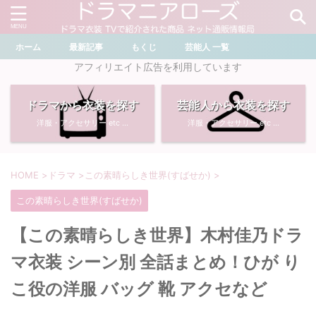
ホーム
最新記事
もくじ
芸能人 一覧
＼ ドラマ・芸能人を検索 ／
アフィリエイト広告を利用しています
ドラマから衣装を探す
芸能人から衣装を探す
おすすめ検索ワード
洋服・アクセサリー etc ...
洋服・アクセサリー etc ...
・
川口春奈
・
奈緒
・
石原さとみ
・
畑芽育
HOME
>
ドラマ
>
この素晴らしき世界(すばせか)
>
この素晴らしき世界(すばせか)
・
菜々緒
・
岡崎紗絵
【この素晴らしき世界】木村佳乃ドラ
・
堀田真由
・
わたしの宝物
マ衣装 シーン別 全話まとめ！ひが り
・
多部未華子
・
ライオンの隠れ家
こ役の洋服 バッグ 靴 アクセなど
・
広瀬すず
・
サイレント