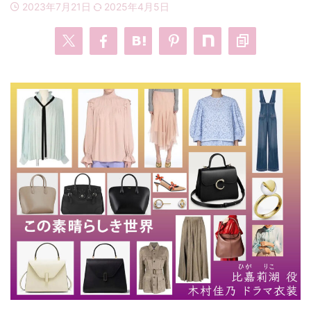
2023年7月21日
2025年4月5日
・
あのクズ
・
ワンピース
・
無能の鷹
・
バッグ
・
若草物語
・
腕時計