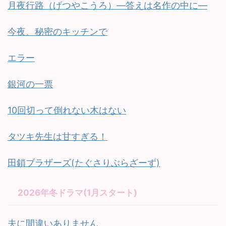
月夜行路（げつやこうろ）—答えは名作の中に—
今夜、秘密のキッチンで
エラー
銀河の一票
10回切って倒れない木はない
タツキ先生は甘すぎる！
田鎖ブラザーズ(たぐさりぶらざーず)
2026年冬ドラマ(1月スタート)
夫に間違いありません