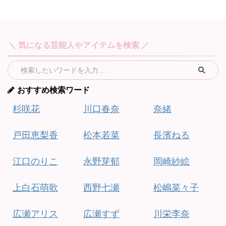
＼ 気になる芸能人やアイテムを検索 ／
おすすめ検索ワード
杉咲花
川口春奈
奈緒
戸田恵梨香
松本若菜
長濱ねる
江口のりこ
永野芽郁
岡崎紗絵
上白石萌歌
西野七瀬
松嶋菜々子
広瀬アリス
広瀬すず
川栄李奈