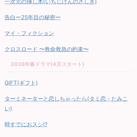
一次元の挿し木(いちじげんのさしき)
告白ー25年目の秘密ー
マイ・フィクション
クロスロード 〜救命救急の約束〜
2026年春ドラマ(4月スタート)
GIFT(ギフト)
ターミネーターと恋しちゃったら(タミ恋・たみこ
い)
時すでにおスシ!?