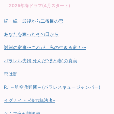
2025年春ドラマ(4月スタート)
続・続・最後から二番目の恋
あなたを奪ったその日から
対岸の家事〜これが、私の生きる道！〜
パラレル夫婦 死んだ"僕と妻"の真実
恋は闇
PJ ～航空救難団～(パラレスキュージャンパー)
イグナイト -法の無法者-
なんで私が神説教