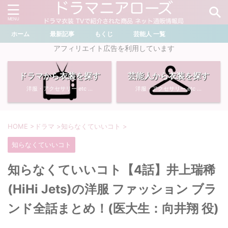
ホーム
最新記事
もくじ
芸能人 一覧
＼ ドラマ・芸能人を検索 ／
アフィリエイト広告を利用しています
ドラマから衣装を探す
芸能人から衣装を探す
おすすめ検索ワード
洋服・アクセサリー etc ...
洋服・アクセサリー etc ...
・
川口春奈
・
奈緒
・
石原さとみ
・
畑芽育
HOME
>
ドラマ
>
知らなくていいコト
>
知らなくていいコト
・
菜々緒
・
岡崎紗絵
知らなくていいコト【4話】井上瑞稀
・
堀田真由
・
わたしの宝物
(HiHi Jets)の洋服 ファッション ブラ
・
多部未華子
・
ライオンの隠れ家
ンド全話まとめ！(医大生：向井翔 役)
・
広瀬すず
・
サイレント