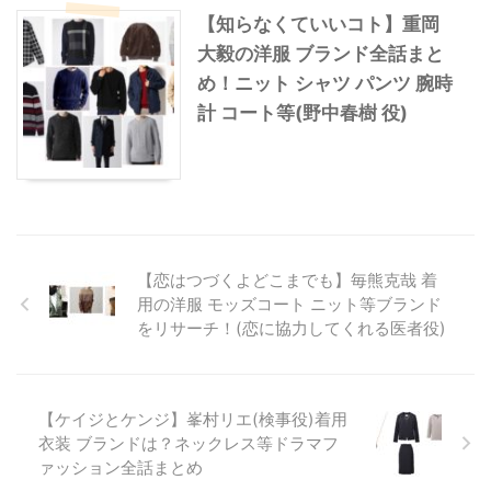
【知らなくていいコト】重岡
大毅の洋服 ブランド全話まと
め！ニット シャツ パンツ 腕時
計 コート等(野中春樹 役)
【恋はつづくよどこまでも】毎熊克哉 着
用の洋服 モッズコート ニット等ブランド
をリサーチ！(恋に協力してくれる医者役)
【ケイジとケンジ】峯村リエ(検事役)着用
衣装 ブランドは？ネックレス等ドラマフ
ァッション全話まとめ