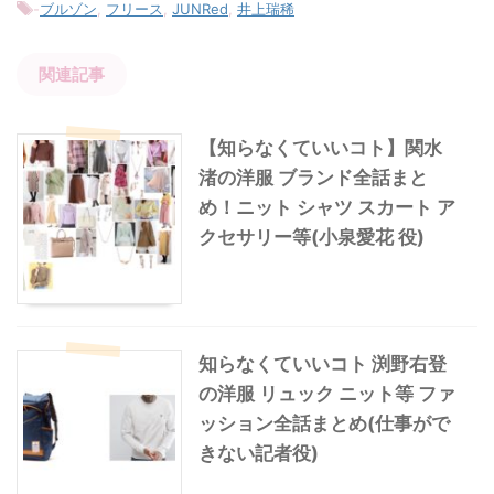
-
ブルゾン
,
フリース
,
JUNRed
,
井上瑞稀
関連記事
【知らなくていいコト】関水
渚の洋服 ブランド全話まと
め！ニット シャツ スカート ア
クセサリー等(小泉愛花 役)
知らなくていいコト 渕野右登
の洋服 リュック ニット等 ファ
ッション全話まとめ(仕事がで
きない記者役)