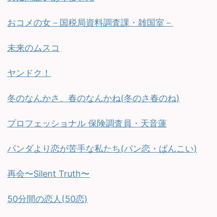
おコメの女－国税局資料調査課・雑国室－
未来のムスコ
ヤンドク！
冬のなんかさ、春のなんかね(冬のさ春のね)
プロフェッショナル 保険調査員・天音蓮
パンダより恋が苦手な私たち(パン恋・ぱんこい)
再会〜Silent Truth〜
50分間の恋人(50恋)