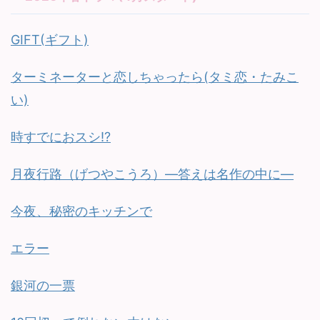
GIFT(ギフト)
ターミネーターと恋しちゃったら(タミ恋・たみこ
い)
時すでにおスシ!?
月夜行路（げつやこうろ）—答えは名作の中に—
今夜、秘密のキッチンで
エラー
銀河の一票