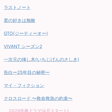
ラストノート
君の好きは無敵
GTO(ジーティーオー)
VIVANT シーズン2
一次元の挿し木(いちじげんのさしき)
告白ー25年目の秘密ー
マイ・フィクション
クロスロード 〜救命救急の約束〜
2026年春ドラマ(4月スタート)