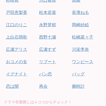
杉咲花
川口春奈
奈緒
戸田恵梨香
松本若菜
長濱ねる
江口のりこ
永野芽郁
岡崎紗絵
上白石萌歌
西野七瀬
松嶋菜々子
広瀬アリス
広瀬すず
川栄李奈
おコメの女
リブート
ワンピース
イグナイト
パン恋
バッグ
恋は闇
再会
腕時計
ドラマ衣装探しは↓ココからチェック！