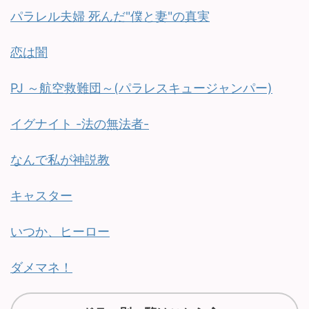
パラレル夫婦 死んだ"僕と妻"の真実
恋は闇
PJ ～航空救難団～(パラレスキュージャンパー)
イグナイト -法の無法者-
なんで私が神説教
キャスター
いつか、ヒーロー
ダメマネ！