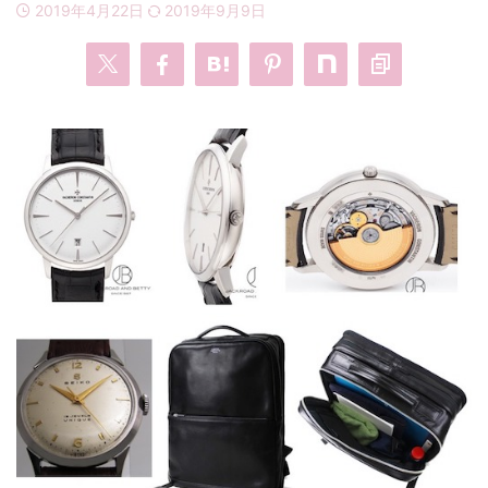
2019年4月22日
2019年9月9日
・
あのクズ
・
ワンピース
・
無能の鷹
・
バッグ
・
若草物語
・
腕時計