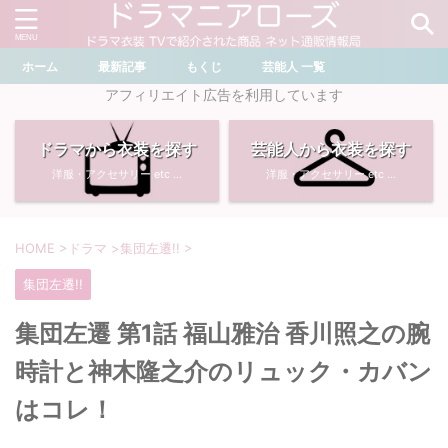
ホーム
最新記事
もくじ
芸能人 一覧
＼ ドラマ・芸能人を検索 ／
アフィリエイト広告を利用しています
ドラマから衣装を探す
芸能人から衣装を探す
おすすめ検索ワード
洋服・アクセサリー etc ...
洋服・アクセサリー etc ...
・
川口春奈
・
奈緒
・
石原さとみ
・
畑芽育
HOME
>
ドラマ
>
集団左遷!!
>
集団左遷!!
・
菜々緒
・
岡崎紗絵
集団左遷 第1話 福山雅治 香川照之の腕
・
堀田真由
・
わたしの宝物
時計と神木隆之介のリュック・カバン
・
多部未華子
・
ライオンの隠れ家
はコレ！
・
広瀬すず
・
サイレント