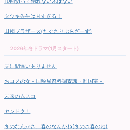
10回切って倒れない木はない
タツキ先生は甘すぎる！
田鎖ブラザーズ(たぐさりぶらざーず)
2026年冬ドラマ(1月スタート)
夫に間違いありません
おコメの女－国税局資料調査課・雑国室－
未来のムスコ
ヤンドク！
冬のなんかさ、春のなんかね(冬のさ春のね)