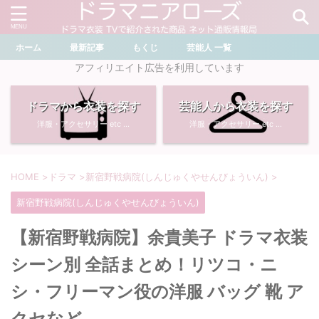
ホーム
最新記事
もくじ
芸能人 一覧
＼ ドラマ・芸能人を検索 ／
アフィリエイト広告を利用しています
ドラマから衣装を探す
芸能人から衣装を探す
おすすめ検索ワード
洋服・アクセサリー etc ...
洋服・アクセサリー etc ...
・
川口春奈
・
奈緒
・
石原さとみ
・
畑芽育
HOME
>
ドラマ
>
新宿野戦病院(しんじゅくやせんびょういん)
>
新宿野戦病院(しんじゅくやせんびょういん)
・
菜々緒
・
岡崎紗絵
【新宿野戦病院】余貴美子 ドラマ衣装
・
堀田真由
・
わたしの宝物
シーン別 全話まとめ！リツコ・ニ
・
多部未華子
・
ライオンの隠れ家
シ・フリーマン役の洋服 バッグ 靴 ア
クセなど
・
広瀬すず
・
サイレント