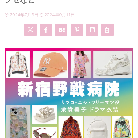
2024年7月3日
2024年9月11日
・
あのクズ
・
ワンピース
・
無能の鷹
・
バッグ
・
若草物語
・
腕時計