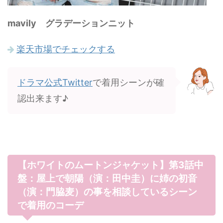
mavily グラデーションニット
楽天市場でチェックする
ドラマ公式Twitter
で着用シーンが確
認出来ます♪
【ホワイトのムートンジャケット】第3話中
盤：屋上で朝陽（演：田中圭）に姉の初音
（演：門脇麦）の事を相談しているシーン
で着用のコーデ