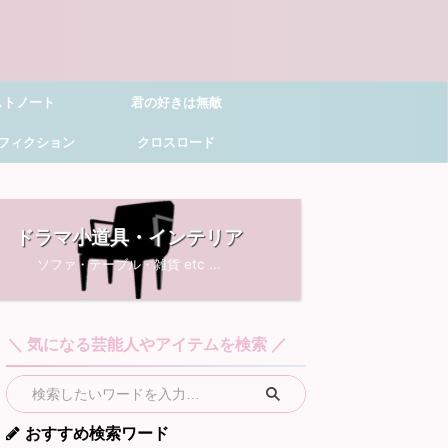
ストノート
君の好きは無敵
フィクション
クロスロード
ドラマ小道具・インテリア
ソファ・テーブル・雑貨 etc ...
＼ 気になる芸能人やアイテムを検索 ／
おすすめ検索ワード