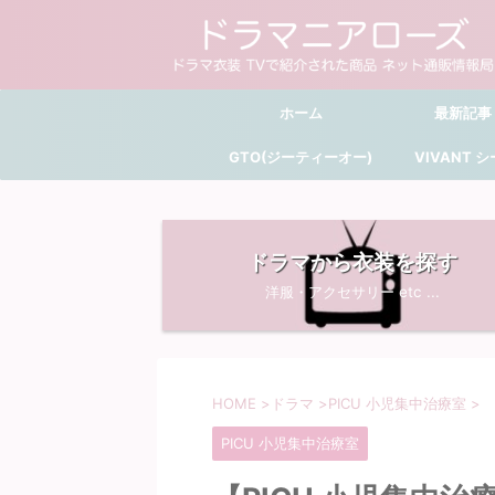
ホーム
最新記事
GTO(ジーティーオー)
VIVANT 
ドラマから衣装を探す
洋服・アクセサリー etc ...
HOME
>
ドラマ
>
PICU 小児集中治療室
>
PICU 小児集中治療室