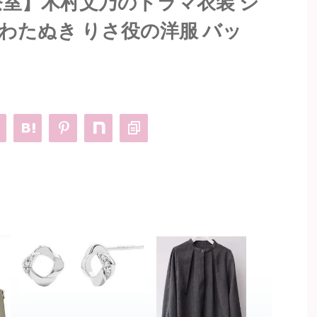
治療室】木村文乃のドラマ衣装 シ
わたぬき りさ役の洋服 バッ