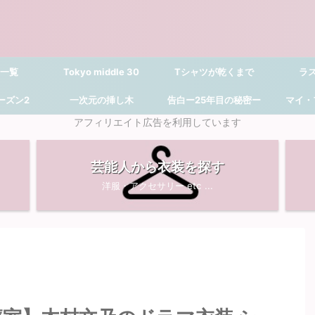
 一覧
Tokyo middle 30
Tシャツが乾くまで
ラ
シーズン2
一次元の挿し木
告白ー25年目の秘密ー
マイ・
アフィリエイト広告を利用しています
芸能人から衣装を探す
洋服・アクセサリー etc ...