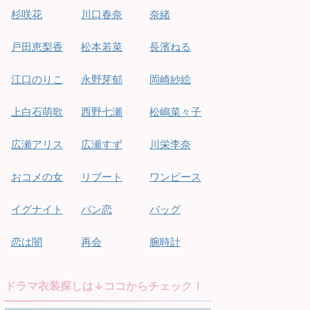
杉咲花
川口春奈
奈緒
戸田恵梨香
松本若菜
長濱ねる
江口のりこ
永野芽郁
岡崎紗絵
上白石萌歌
西野七瀬
松嶋菜々子
広瀬アリス
広瀬すず
川栄李奈
おコメの女
リブート
ワンピース
イグナイト
パン恋
バッグ
恋は闇
再会
腕時計
ドラマ衣装探しは↓ココからチェック！