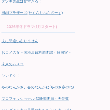
タツキ先生は甘すぎる！
田鎖ブラザーズ(たぐさりぶらざーず)
2026年冬ドラマ(1月スタート)
夫に間違いありません
おコメの女－国税局資料調査課・雑国室－
未来のムスコ
ヤンドク！
冬のなんかさ、春のなんかね(冬のさ春のね)
プロフェッショナル 保険調査員・天音蓮