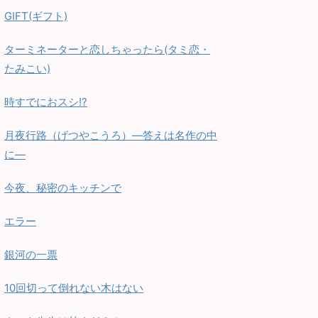
GIFT(ギフト)
ターミネーターと恋しちゃったら(タミ恋・
たみこい)
時すでにおスシ!?
月夜行路（げつやこうろ）—答えは名作の中
に—
今夜、秘密のキッチンで
エラー
銀河の一票
10回切って倒れない木はない