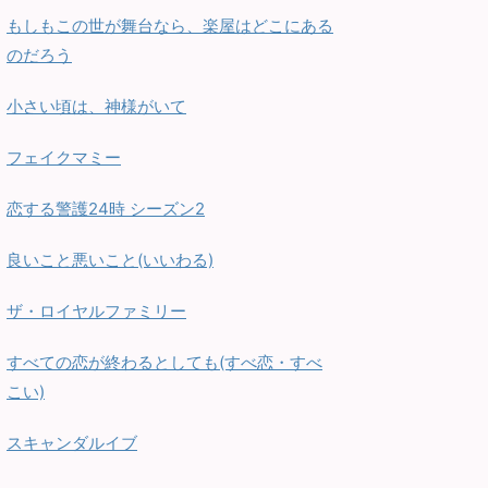
もしもこの世が舞台なら、楽屋はどこにある
のだろう
小さい頃は、神様がいて
フェイクマミー
恋する警護24時 シーズン2
良いこと悪いこと(いいわる)
ザ・ロイヤルファミリー
すべての恋が終わるとしても(すべ恋・すべ
こい)
スキャンダルイブ