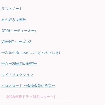
ラストノート
君の好きは無敵
GTO(ジーティーオー)
VIVANT シーズン2
一次元の挿し木(いちじげんのさしき)
告白ー25年目の秘密ー
マイ・フィクション
クロスロード 〜救命救急の約束〜
2026年春ドラマ(4月スタート)