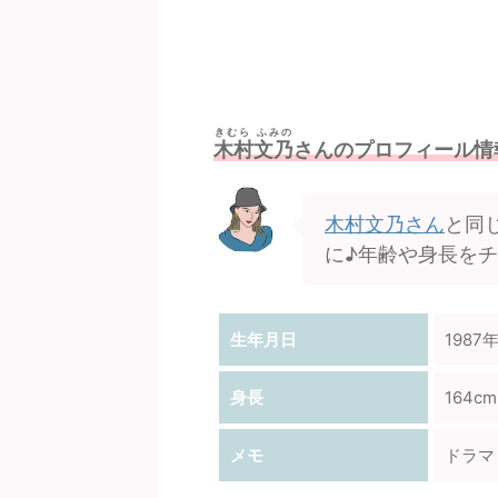
きむら ふみの
木村文乃
さんのプロフィール情
木村文乃さん
と同
に♪年齢や身長を
生年月日
1987
身長
164cm
メモ
ドラマ