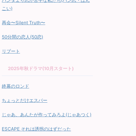
パンダより恋が苦手な私たち(パン恋・ぱん
こい)
再会〜Silent Truth〜
50分間の恋人(50恋)
リブート
2025年秋ドラマ(10月スタート)
終幕のロンド
ちょっとだけエスパー
じゃあ、あんたが作ってみろよ(じゃあつく)
ESCAPE それは誘拐のはずだった