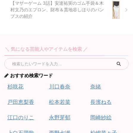
【マザーゲーム 3話】安達祐実のゴム手袋＆木
村文乃のエプロン、財布＆貫地谷しほりのパン
プスの紹介
＼ 気になる芸能人やアイテムを検索 ／
おすすめ検索ワード
杉咲花
川口春奈
奈緒
戸田恵梨香
松本若菜
長濱ねる
江口のりこ
永野芽郁
岡崎紗絵
上白石萌歌
西野七瀬
松嶋菜々子