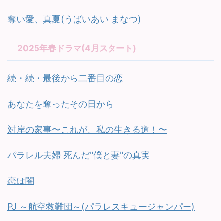
奪い愛、真夏(うばいあい まなつ)
2025年春ドラマ(4月スタート)
続・続・最後から二番目の恋
あなたを奪ったその日から
対岸の家事〜これが、私の生きる道！〜
パラレル夫婦 死んだ"僕と妻"の真実
恋は闇
PJ ～航空救難団～(パラレスキュージャンパー)