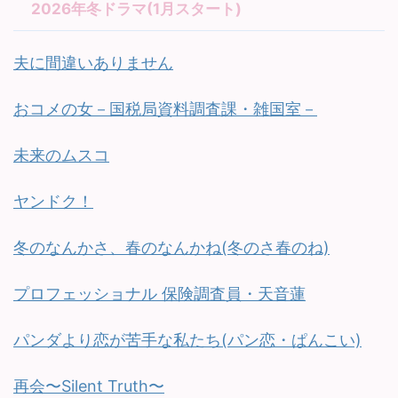
2026年冬ドラマ(1月スタート)
夫に間違いありません
おコメの女－国税局資料調査課・雑国室－
未来のムスコ
ヤンドク！
冬のなんかさ、春のなんかね(冬のさ春のね)
プロフェッショナル 保険調査員・天音蓮
パンダより恋が苦手な私たち(パン恋・ぱんこい)
再会〜Silent Truth〜