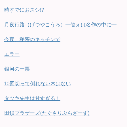
時すでにおスシ!?
月夜行路（げつやこうろ）—答えは名作の中に—
今夜、秘密のキッチンで
エラー
銀河の一票
10回切って倒れない木はない
タツキ先生は甘すぎる！
田鎖ブラザーズ(たぐさりぶらざーず)