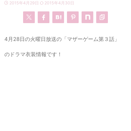
2015年4月29日
2015年4月30日
・
あのクズ
・
ワンピース
・
無能の鷹
・
バッグ
4月28日の火曜日放送の「マザーゲーム第３話」
・
若草物語
・
腕時計
のドラマ衣装情報です！