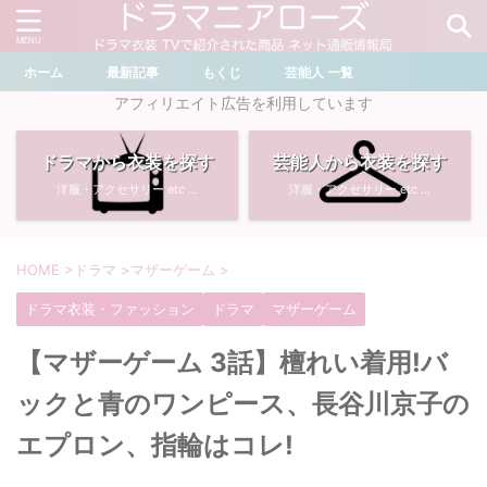
ホーム
最新記事
もくじ
芸能人 一覧
＼ ドラマ・芸能人を検索 ／
アフィリエイト広告を利用しています
ドラマから衣装を探す
芸能人から衣装を探す
おすすめ検索ワード
洋服・アクセサリー etc ...
洋服・アクセサリー etc ...
・
川口春奈
・
奈緒
・
石原さとみ
・
畑芽育
HOME
>
ドラマ
>
マザーゲーム
>
ドラマ衣装・ファッション
ドラマ
マザーゲーム
・
菜々緒
・
岡崎紗絵
【マザーゲーム 3話】檀れい着用!バ
・
堀田真由
・
わたしの宝物
ックと青のワンピース、長谷川京子の
・
多部未華子
・
ライオンの隠れ家
エプロン、指輪はコレ!
・
広瀬すず
・
サイレント