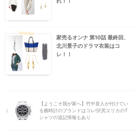
れ！！
家売るオンナ 第10話 最終回、
北川景子のドラマ衣装はコ
レ！！
【ようこそ我が家へ】竹中直人が付けてい
る腕時計のブランドはコレ!沢尻エリカのT
シャツの追記情報もあり