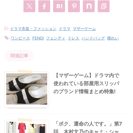
-
ドラマ衣装・ファッション
,
ドラマ
,
マザーゲーム
-
ワンピース
,
FENDI
,
フェンディ
,
ドレス
,
ハンドバッグ
,
檀れい
関連記事
【マザーゲーム】ドラマ内で
使われている部屋用スリッパ
のブランド情報まとめ特集!
「ボク、運命の人です。」第7
話 木村文乃のキャミ・シャ