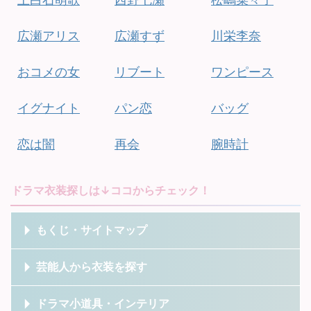
広瀬アリス
広瀬すず
川栄李奈
おコメの女
リブート
ワンピース
イグナイト
パン恋
バッグ
恋は闇
再会
腕時計
ドラマ衣装探しは↓ココからチェック！
もくじ・サイトマップ
芸能人から衣装を探す
ドラマ小道具・インテリア