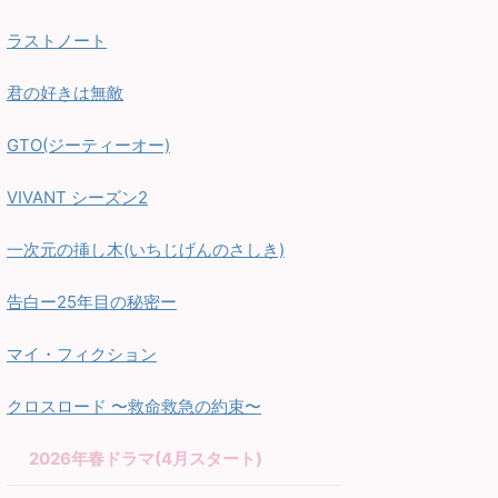
ラストノート
君の好きは無敵
GTO(ジーティーオー)
VIVANT シーズン2
一次元の挿し木(いちじげんのさしき)
告白ー25年目の秘密ー
マイ・フィクション
クロスロード 〜救命救急の約束〜
2026年春ドラマ(4月スタート)