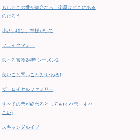
もしもこの世が舞台なら、楽屋はどこにある
のだろう
小さい頃は、神様がいて
フェイクマミー
恋する警護24時 シーズン2
良いこと悪いこと(いいわる)
ザ・ロイヤルファミリー
すべての恋が終わるとしても(すべ恋・すべ
こい)
スキャンダルイブ