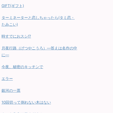
GIFT(ギフト)
ターミネーターと恋しちゃったら(タミ恋・
たみこい)
時すでにおスシ!?
月夜行路（げつやこうろ）—答えは名作の中
に—
今夜、秘密のキッチンで
エラー
銀河の一票
10回切って倒れない木はない