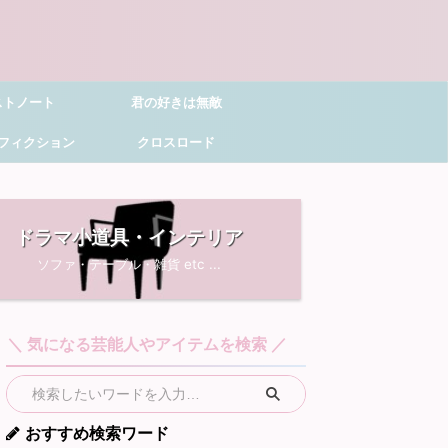
ストノート
君の好きは無敵
フィクション
クロスロード
ドラマ小道具・インテリア
ソファ・テーブル・雑貨 etc ...
＼ 気になる芸能人やアイテムを検索 ／
おすすめ検索ワード