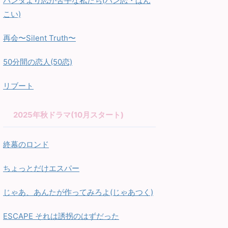
パンダより恋が苦手な私たち(パン恋・ぱん
こい)
再会〜Silent Truth〜
50分間の恋人(50恋)
リブート
2025年秋ドラマ(10月スタート)
終幕のロンド
ちょっとだけエスパー
じゃあ、あんたが作ってみろよ(じゃあつく)
ESCAPE それは誘拐のはずだった