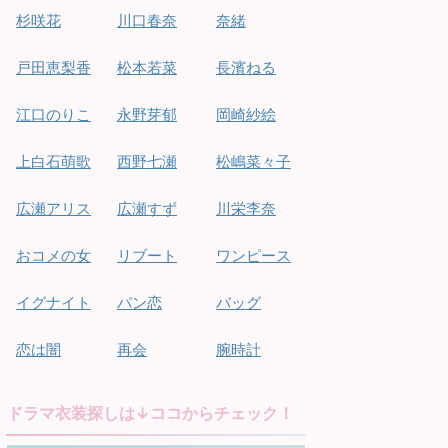
杉咲花
川口春奈
奈緒
戸田恵梨香
松本若菜
長濱ねる
江口のりこ
永野芽郁
岡崎紗絵
上白石萌歌
西野七瀬
松嶋菜々子
広瀬アリス
広瀬すず
川栄李奈
おコメの女
リブート
ワンピース
イグナイト
パン恋
バッグ
恋は闇
再会
腕時計
ドラマ衣装探しは↓ココからチェック！