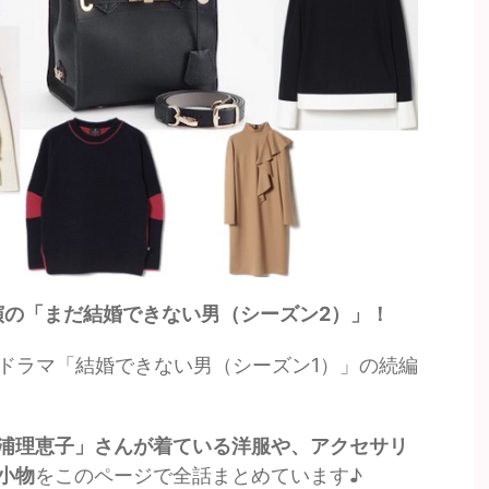
演の「まだ結婚できない男（シーズン2）」！
たドラマ「結婚できない男（シーズン1）」の続編
浦理恵子」さんが着ている洋服や、アクセサリ
小物
をこのページで全話まとめています♪