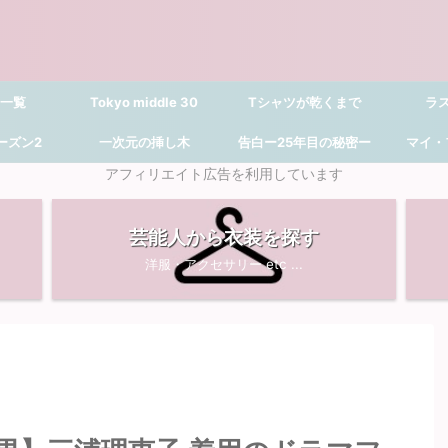
 一覧
Tokyo middle 30
Tシャツが乾くまで
ラ
シーズン2
一次元の挿し木
告白ー25年目の秘密ー
マイ・
アフィリエイト広告を利用しています
芸能人から衣装を探す
洋服・アクセサリー etc ...