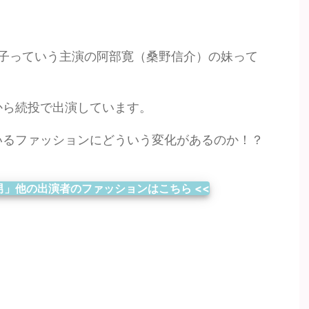
子っていう主演の阿部寛（桑野信介）の妹って
から続投で出演しています。
いるファッションにどういう変化があるのか！？
男」他の出演者のファッションはこちら <<