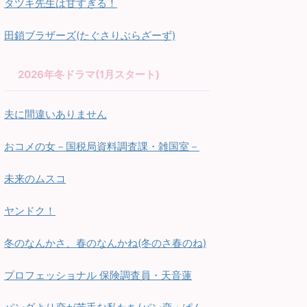
タツキ先生は甘すぎる！
田鎖ブラザーズ(たぐさりぶらざーず)
2026年冬ドラマ(1月スタート)
夫に間違いありません
おコメの女－国税局資料調査課・雑国室－
未来のムスコ
ヤンドク！
冬のなんかさ、春のなんかね(冬のさ春のね)
プロフェッショナル 保険調査員・天音蓮