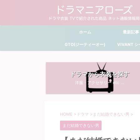
ホーム
最新記事
GTO(ジーティーオー)
VIVANT 
ドラマから衣装を探す
洋服・アクセサリー etc ...
HOME
>
ドラマ
>
まだ結婚できない男
>
まだ結婚できない男