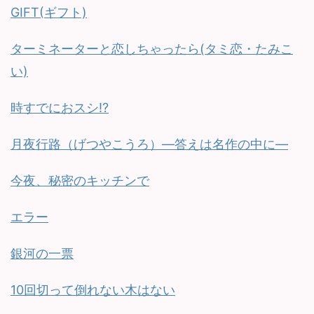
GIFT(ギフト)
ターミネーターと恋しちゃったら(タミ恋・たみこ
い)
時すでにおスシ!?
月夜行路（げつやこうろ）—答えは名作の中に—
今夜、秘密のキッチンで
エラー
銀河の一票
10回切って倒れない木はない