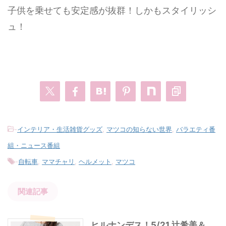
子供を乗せても安定感が抜群！しかもスタイリッシ
ュ！
-
インテリア・生活雑貨グッズ
,
マツコの知らない世界
,
バラエティ番
組・ニュース番組
-
自転車
,
ママチャリ
,
ヘルメット
,
マツコ
関連記事
ヒルナンデス！5/21 辻希美＆