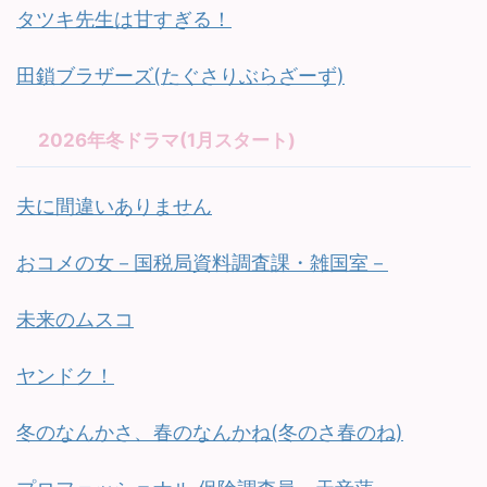
タツキ先生は甘すぎる！
田鎖ブラザーズ(たぐさりぶらざーず)
2026年冬ドラマ(1月スタート)
夫に間違いありません
おコメの女－国税局資料調査課・雑国室－
未来のムスコ
ヤンドク！
冬のなんかさ、春のなんかね(冬のさ春のね)