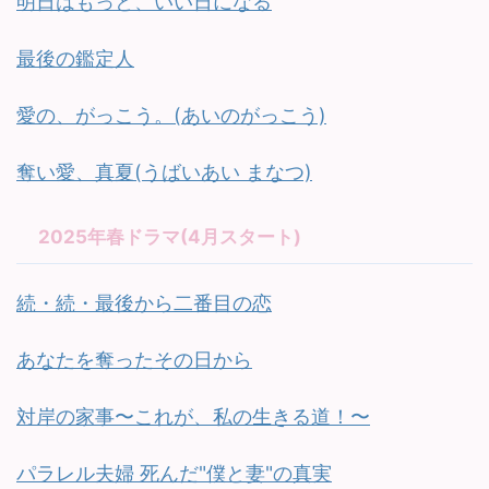
明日はもっと、いい日になる
最後の鑑定人
愛の、がっこう。(あいのがっこう)
奪い愛、真夏(うばいあい まなつ)
2025年春ドラマ(4月スタート)
続・続・最後から二番目の恋
あなたを奪ったその日から
対岸の家事〜これが、私の生きる道！〜
パラレル夫婦 死んだ"僕と妻"の真実