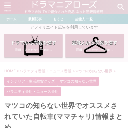
ホーム
最新記事
もくじ
芸能人 一覧
＼ ドラマ・芸能人を検索 ／
アフィリエイト広告を利用しています
ドラマから衣装を探す
芸能人から衣装を探す
おすすめ検索ワード
洋服・アクセサリー etc ...
洋服・アクセサリー etc ...
・
川口春奈
・
奈緒
・
石原さとみ
・
畑芽育
HOME
>
バラエティ番組・ニュース番組
>
マツコの知らない世界
>
インテリア・生活雑貨グッズ
マツコの知らない世界
・
菜々緒
・
岡崎紗絵
バラエティ番組・ニュース番組
・
堀田真由
・
わたしの宝物
マツコの知らない世界でオススメさ
・
多部未華子
・
ライオンの隠れ家
れていた自転車(ママチャリ)情報まと
め
・
広瀬すず
・
サイレント