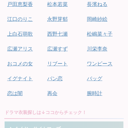
戸田恵梨香
松本若菜
長濱ねる
江口のりこ
永野芽郁
岡崎紗絵
上白石萌歌
西野七瀬
松嶋菜々子
広瀬アリス
広瀬すず
川栄李奈
おコメの女
リブート
ワンピース
イグナイト
パン恋
バッグ
恋は闇
再会
腕時計
ドラマ衣装探しは↓ココからチェック！