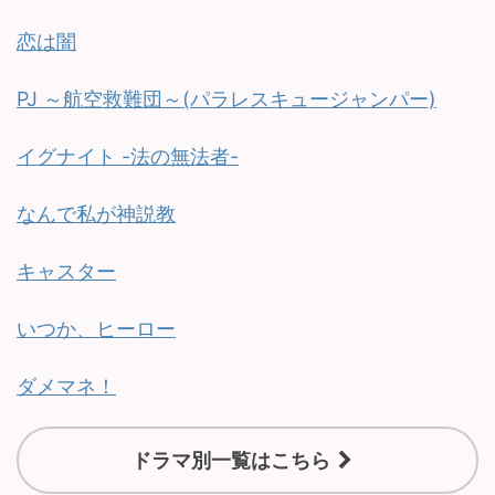
恋は闇
PJ ～航空救難団～(パラレスキュージャンパー)
イグナイト -法の無法者-
なんで私が神説教
キャスター
いつか、ヒーロー
ダメマネ！
ドラマ別一覧はこちら