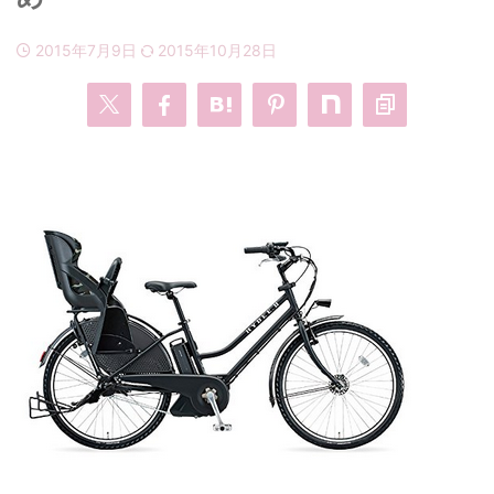
2015年7月9日
2015年10月28日
・
あのクズ
・
ワンピース
・
無能の鷹
・
バッグ
・
若草物語
・
腕時計