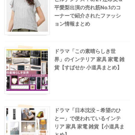
平愛梨出演の売れ筋No.1のコ
ーナーで紹介されたファッシ
ョン情報まとめ
ドラマ「この素晴らしき世
界」のインテリア 家具 家電 雑
貨【すばせか 小道具まとめ】
ドラマ「日本沈没－希望のひ
とー」で使われているインテ
リア 家具 家電 雑貨【小道具ま
とめ】