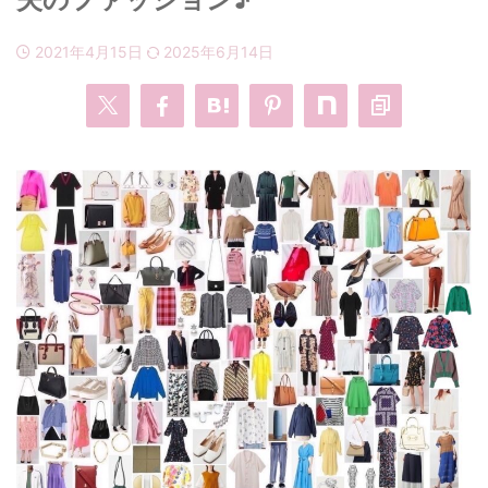
2021年4月15日
2025年6月14日
・
あのクズ
・
ワンピース
・
無能の鷹
・
バッグ
・
若草物語
・
腕時計