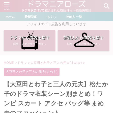
ホーム
最新記事
もくじ
芸能人 一覧
＼ ドラマ・芸能人を検索 ／
アフィリエイト広告を利用しています
ドラマから衣装を探す
芸能人から衣装を探す
おすすめ検索ワード
洋服・アクセサリー etc ...
洋服・アクセサリー etc ...
・
川口春奈
・
奈緒
・
石原さとみ
・
畑芽育
HOME
>
ドラマ
>
大豆田とわ子と三人の元夫(まめ夫)
>
大豆田とわ子と三人の元夫(まめ夫)
・
菜々緒
・
岡崎紗絵
【大豆田とわ子と三人の元夫】松たか
・
堀田真由
・
わたしの宝物
子のドラマ衣装シーン別まとめ！ワ
・
多部未華子
・
ライオンの隠れ家
ンピ スカート アクセ バッグ等 まめ
夫のファッション♪
・
広瀬すず
・
サイレント