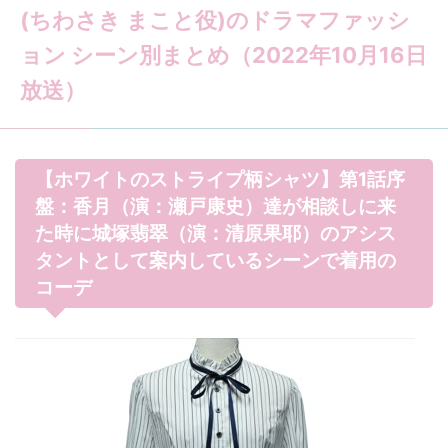
(ちわさき まこと役)のドラマファッシ
ョン シーン別まとめ（2022年10月16日
放送）
【ホワイトのストライプ柄シャツ】第1話序
盤：香月（演：瀬戸康史）達が相談しに来
た時に城塚翡翠（演：清原果耶）のアシス
タントとして案内しているシーンで着用の
コーデ