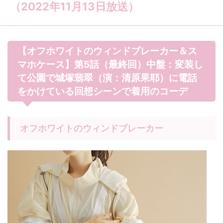
（2022年11月13日放送）
【オフホワイトのウィンドブレーカー＆ス
マホケース】第5話（最終回）中盤：変装し
て公園で城塚翡翠（演：清原果耶）に電話
をかけている回想シーンで着用のコーデ
オフホワイトのウィンドブレーカー