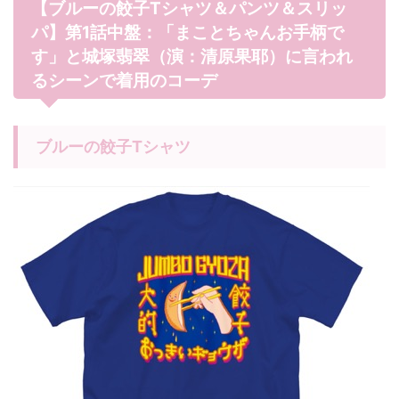
【ブルーの餃子Tシャツ＆パンツ＆スリッ
パ】第1話中盤：「まことちゃんお手柄で
す」と城塚翡翠（演：清原果耶）に言われ
るシーンで着用のコーデ
ブルーの餃子Tシャツ