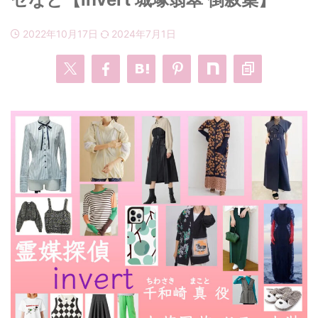
2022年10月17日
2024年7月1日
・
あのクズ
・
ワンピース
・
無能の鷹
・
バッグ
・
若草物語
・
腕時計