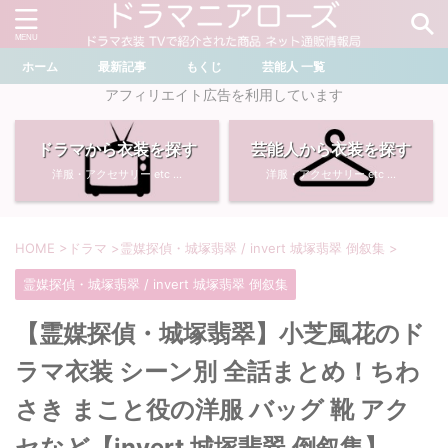
ホーム
最新記事
もくじ
芸能人 一覧
＼ ドラマ・芸能人を検索 ／
アフィリエイト広告を利用しています
ドラマから衣装を探す
芸能人から衣装を探す
おすすめ検索ワード
洋服・アクセサリー etc ...
洋服・アクセサリー etc ...
・
川口春奈
・
奈緒
・
石原さとみ
・
畑芽育
HOME
>
ドラマ
>
霊媒探偵・城塚翡翠 / invert 城塚翡翠 倒叙集
>
霊媒探偵・城塚翡翠 / invert 城塚翡翠 倒叙集
・
菜々緒
・
岡崎紗絵
【霊媒探偵・城塚翡翠】小芝風花のド
・
堀田真由
・
わたしの宝物
ラマ衣装 シーン別 全話まとめ！ちわ
・
多部未華子
・
ライオンの隠れ家
さき まこと役の洋服 バッグ 靴 アク
セなど【invert 城塚翡翠 倒叙集】
・
広瀬すず
・
サイレント