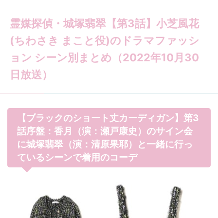
霊媒探偵・城塚翡翠【第3話】小芝風花
(ちわさき まこと役)のドラマファッシ
ョン シーン別まとめ（2022年10月30
日放送）
【ブラックのショート丈カーディガン】第3
話序盤：香月（演：瀬戸康史）のサイン会
に城塚翡翠（演：清原果耶）と一緒に行っ
ているシーンで着用のコーデ