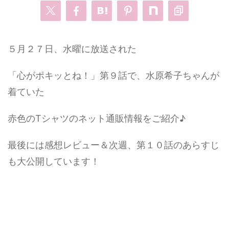
・
あのクズ
・
ワンピース
５月２７日、水曜に放送された
・
無能の鷹
・
バッグ
「心がポキッとね！」第９話で、水原希子ちゃんが
・
若草物語
・
腕時計
着ていた
赤色のTシャツのネット通販情報をご紹介♪
最後には感想レビュー＆次週、第１０話のあらすじ
も大公開しています！