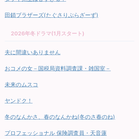
田鎖ブラザーズ(たぐさりぶらざーず)
2026年冬ドラマ(1月スタート)
夫に間違いありません
おコメの女－国税局資料調査課・雑国室－
未来のムスコ
ヤンドク！
冬のなんかさ、春のなんかね(冬のさ春のね)
プロフェッショナル 保険調査員・天音蓮