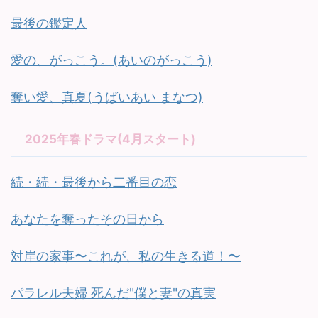
最後の鑑定人
愛の、がっこう。(あいのがっこう)
奪い愛、真夏(うばいあい まなつ)
2025年春ドラマ(4月スタート)
続・続・最後から二番目の恋
あなたを奪ったその日から
対岸の家事〜これが、私の生きる道！〜
パラレル夫婦 死んだ"僕と妻"の真実