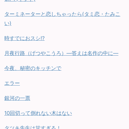
ターミネーターと恋しちゃったら(タミ恋・たみこ
い)
時すでにおスシ!?
月夜行路（げつやこうろ）—答えは名作の中に—
今夜、秘密のキッチンで
エラー
銀河の一票
10回切って倒れない木はない
タツキ先生は甘すぎる！