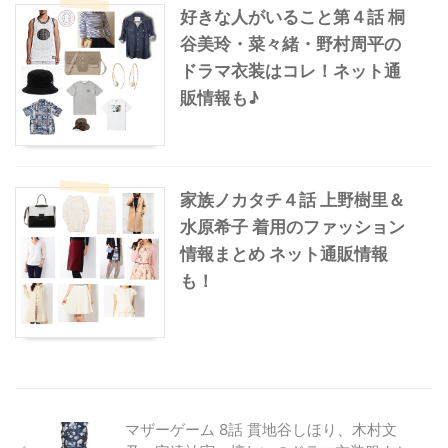
好きな人がいること第４話 桐
谷美玲・菜々緒・野村周平の
ドラマ衣装はコレ！ネット通
販情報も♪
家族ノカタチ４話 上野樹里＆
水原希子 着用のファッション
情報まとめ ネット通販情報
も！
マザーゲーム 8話 貫地谷しほり、木村文