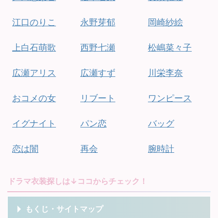
江口のりこ
永野芽郁
岡崎紗絵
上白石萌歌
西野七瀬
松嶋菜々子
広瀬アリス
広瀬すず
川栄李奈
おコメの女
リブート
ワンピース
イグナイト
パン恋
バッグ
恋は闇
再会
腕時計
ドラマ衣装探しは↓ココからチェック！
もくじ・サイトマップ