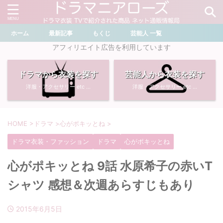
ホーム
最新記事
もくじ
芸能人 一覧
＼ ドラマ・芸能人を検索 ／
アフィリエイト広告を利用しています
ドラマから衣装を探す
芸能人から衣装を探す
おすすめ検索ワード
洋服・アクセサリー etc ...
洋服・アクセサリー etc ...
・
川口春奈
・
奈緒
・
石原さとみ
・
畑芽育
HOME
>
ドラマ
>
心がポキッとね
>
ドラマ衣装・ファッション
ドラマ
心がポキッとね
・
菜々緒
・
岡崎紗絵
心がポキッとね 9話 水原希子の赤いT
・
堀田真由
・
わたしの宝物
シャツ 感想＆次週あらすじもあり
・
多部未華子
・
ライオンの隠れ家
2015年6月5日
・
広瀬すず
・
サイレント