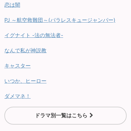
恋は闇
PJ ～航空救難団～(パラレスキュージャンパー)
イグナイト -法の無法者-
なんで私が神説教
キャスター
いつか、ヒーロー
ダメマネ！
ドラマ別一覧はこちら