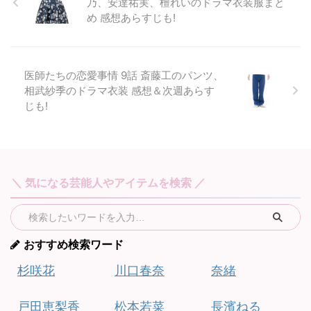
乃、安達祐実、檀れいのドラマ衣装服まと
め 感想あらすじも!
医師たちの恋愛事情 9話 斎藤工のパンツ、
相武紗季のドラマ衣装 感想＆次週あらす
じも!
＼ 気になる芸能人やアイテムを検索 ／
おすすめ検索ワード
杉咲花
川口春奈
奈緒
戸田恵梨香
松本若菜
長濱ねる