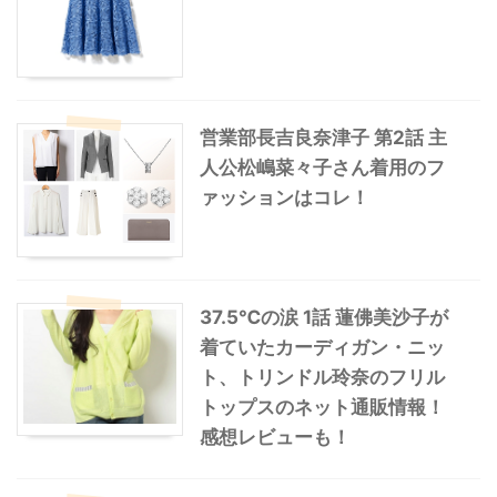
営業部長吉良奈津子 第2話 主
人公松嶋菜々子さん着用のフ
ァッションはコレ！
37.5℃の涙 1話 蓮佛美沙子が
着ていたカーディガン・ニッ
ト、トリンドル玲奈のフリル
トップスのネット通販情報！
感想レビューも！