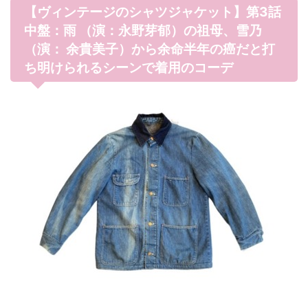
【ヴィンテージのシャツジャケット】第3話
中盤：雨 （演：永野芽郁）の祖母、雪乃
（演： 余貴美子）から余命半年の癌だと打
ち明けられるシーンで着用のコーデ