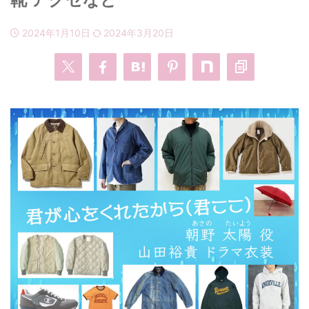
2024年1月10日
2024年3月20日
・
あのクズ
・
ワンピース
・
無能の鷹
・
バッグ
・
若草物語
・
腕時計