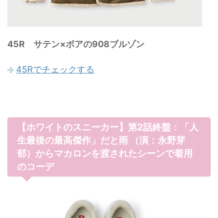
45R サテン×ボアの908ブルゾン
45Rでチェックする
【ホワイトのスニーカー】第2話終盤：「人
生最後の最高傑作」だと雨 （演：永野芽
郁）からマカロンを渡されたシーンで着用
のコーデ