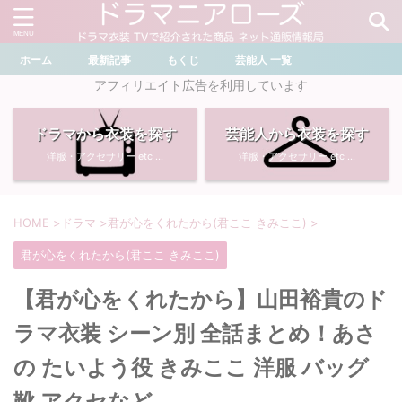
ホーム
最新記事
もくじ
芸能人 一覧
＼ ドラマ・芸能人を検索 ／
アフィリエイト広告を利用しています
ドラマから衣装を探す
芸能人から衣装を探す
おすすめ検索ワード
洋服・アクセサリー etc ...
洋服・アクセサリー etc ...
・
川口春奈
・
奈緒
・
石原さとみ
・
畑芽育
HOME
>
ドラマ
>
君が心をくれたから(君ここ きみここ)
>
君が心をくれたから(君ここ きみここ)
・
菜々緒
・
岡崎紗絵
【君が心をくれたから】山田裕貴のド
・
堀田真由
・
わたしの宝物
ラマ衣装 シーン別 全話まとめ！あさ
・
多部未華子
・
ライオンの隠れ家
の たいよう役 きみここ 洋服 バッグ
靴 アクセなど
・
広瀬すず
・
サイレント