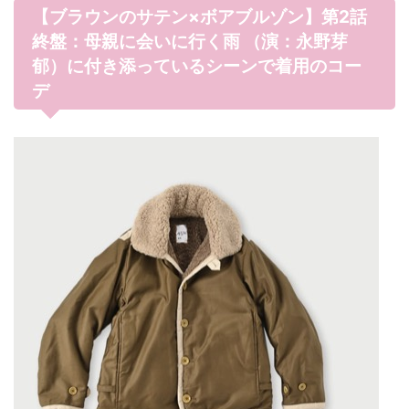
【ブラウンのサテン×ボアブルゾン】第2話
終盤：母親に会いに行く雨 （演：永野芽
郁）に付き添っているシーンで着用のコー
デ