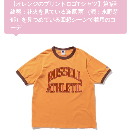
【オレンジのプリントロゴTシャツ】第1話
終盤：花火を見ている逢原 雨 （演：永野芽
郁）を見つめている回想シーンで着用のコ
ーデ