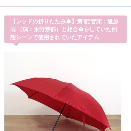
【レッドの折りたたみ傘】第1話冒頭：逢原
雨 （演：永野芽郁）と相合傘をしていた回
想シーンで使用されていたアイテム