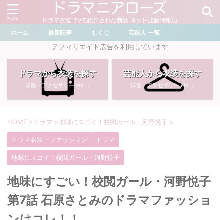
ホーム
最新記事
もくじ
芸能人 一覧
＼ ドラマ・芸能人を検索 ／
アフィリエイト広告を利用しています
ドラマから衣装を探す
芸能人から衣装を探す
おすすめ検索ワード
洋服・アクセサリー etc ...
洋服・アクセサリー etc ...
・
川口春奈
・
奈緒
・
石原さとみ
・
畑芽育
HOME
>
ドラマ
>
地味にスゴイ！校閲ガール・河野悦子
>
ドラマ衣装・ファッション
ドラマ
・
菜々緒
・
岡崎紗絵
地味にスゴイ！校閲ガール・河野悦子
・
堀田真由
・
わたしの宝物
地味にすごい！校閲ガール・河野悦子
・
多部未華子
・
ライオンの隠れ家
第7話 石原さとみのドラマファッショ
ンはコレ！！
・
広瀬すず
・
サイレント