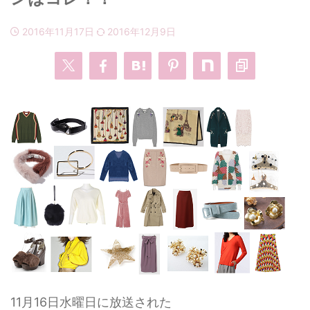
2016年11月17日
2016年12月9日
・
あのクズ
・
ワンピース
・
無能の鷹
・
バッグ
・
若草物語
・
腕時計
11月16日水曜日に放送された