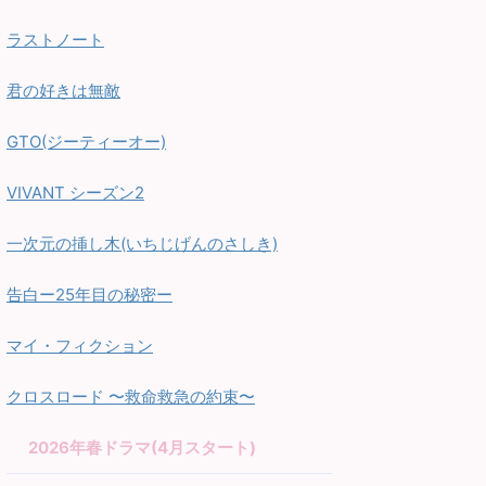
ラストノート
君の好きは無敵
GTO(ジーティーオー)
VIVANT シーズン2
一次元の挿し木(いちじげんのさしき)
告白ー25年目の秘密ー
マイ・フィクション
クロスロード 〜救命救急の約束〜
2026年春ドラマ(4月スタート)