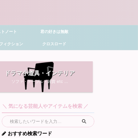
ストノート
君の好きは無敵
フィクション
クロスロード
ドラマ小道具・インテリア
ソファ・テーブル・雑貨 etc ...
＼ 気になる芸能人やアイテムを検索 ／
おすすめ検索ワード