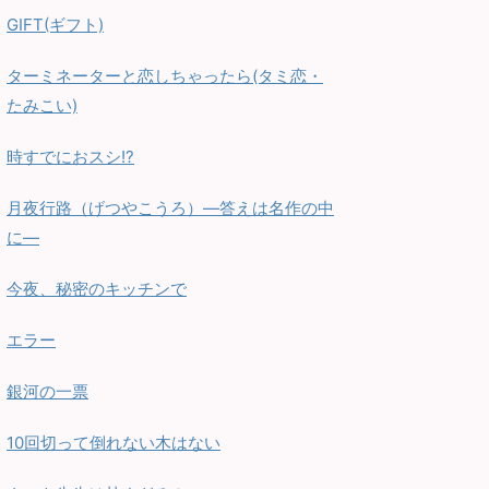
GIFT(ギフト)
ターミネーターと恋しちゃったら(タミ恋・
たみこい)
時すでにおスシ!?
月夜行路（げつやこうろ）—答えは名作の中
に—
今夜、秘密のキッチンで
エラー
銀河の一票
10回切って倒れない木はない