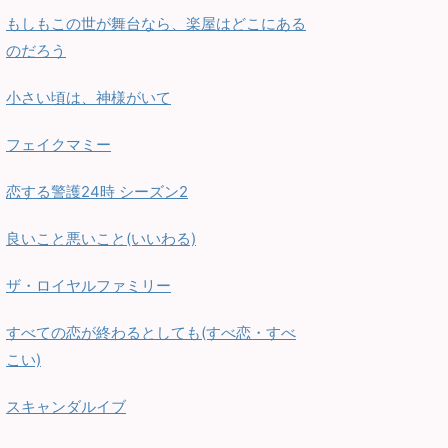
もしもこの世が舞台なら、楽屋はどこにある
のだろう
小さい頃は、神様がいて
フェイクマミー
恋する警護24時 シーズン2
良いこと悪いこと(いいわる)
ザ・ロイヤルファミリー
すべての恋が終わるとしても(すべ恋・すべ
こい)
スキャンダルイブ