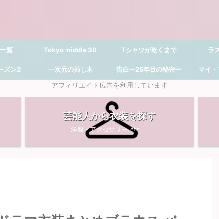
 一覧
Tokyo middle 30
Tシャツが乾くまで
ラ
シーズン2
一次元の挿し木
告白ー25年目の秘密ー
マイ・
アフィリエイト広告を利用しています
芸能人から衣装を探す
洋服・アクセサリー etc ...