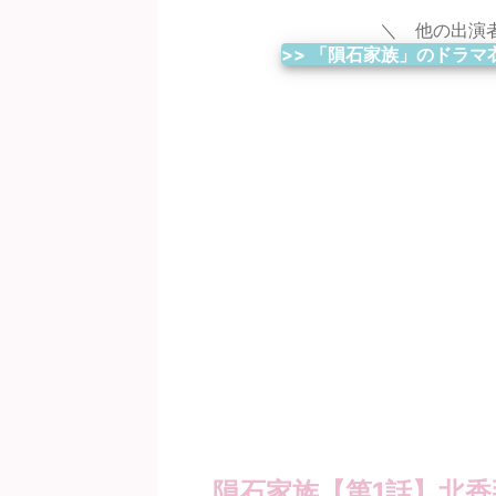
＼ 他の出演者
>> 「隕石家族」のドラマ
隕石家族【第1話】北