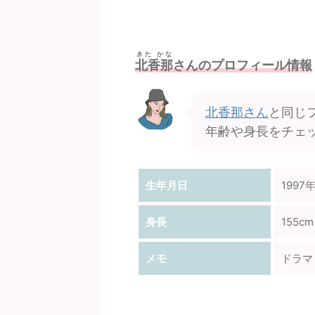
きた かな
北香那
さんのプロフィール情報
北香那さん
と同じ
年齢や身長をチェ
生年月日
1997
身長
155cm
メモ
ドラマ