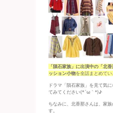
「隕石家族」に出演中の「北香
ッション小物
を全話まとめてい
ドラマ「隕石家族」を見て気に
てみてください(*´ω｀*)♪
ちなみに、北香那さんは、家族
す。