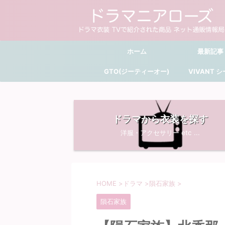
ホーム
最新記事
GTO(ジーティーオー)
VIVANT 
ドラマから衣装を探す
洋服・アクセサリー etc ...
HOME
>
ドラマ
>
隕石家族
>
隕石家族