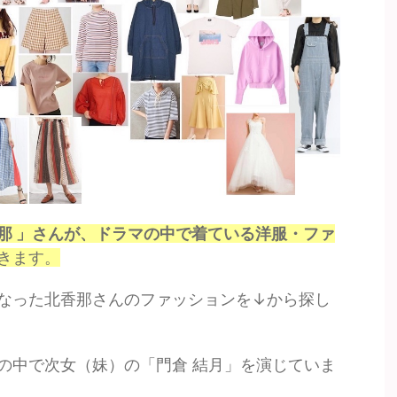
那 」さんが、ドラマの中で着ている洋服・ファ
きます。
なった北香那さんのファッションを↓から探し
の中で次女（妹）の「門倉 結月」を演じていま