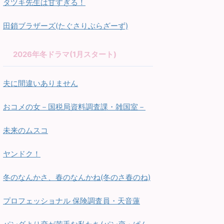
タツキ先生は甘すぎる！
田鎖ブラザーズ(たぐさりぶらざーず)
2026年冬ドラマ(1月スタート)
夫に間違いありません
おコメの女－国税局資料調査課・雑国室－
未来のムスコ
ヤンドク！
冬のなんかさ、春のなんかね(冬のさ春のね)
プロフェッショナル 保険調査員・天音蓮