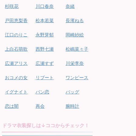
杉咲花
川口春奈
奈緒
戸田恵梨香
松本若菜
長濱ねる
江口のりこ
永野芽郁
岡崎紗絵
上白石萌歌
西野七瀬
松嶋菜々子
広瀬アリス
広瀬すず
川栄李奈
おコメの女
リブート
ワンピース
イグナイト
パン恋
バッグ
恋は闇
再会
腕時計
ドラマ衣装探しは↓ココからチェック！