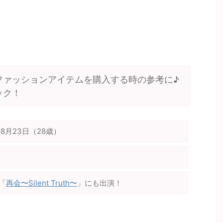
ファッションアイテムを購入する時の参考に♪
ック！
年8月23日（28歳）
「
再会〜Silent Truth〜
」にも出演！