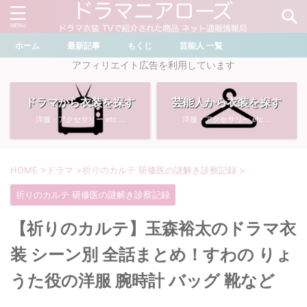
ホーム
最新記事
もくじ
芸能人 一覧
＼ ドラマ・芸能人を検索 ／
アフィリエイト広告を利用しています
ドラマから衣装を探す
芸能人から衣装を探す
おすすめ検索ワード
洋服・アクセサリー etc ...
洋服・アクセサリー etc ...
・
川口春奈
・
奈緒
・
石原さとみ
・
畑芽育
HOME
>
ドラマ
>
祈りのカルテ 研修医の謎解き診察記録
>
祈りのカルテ 研修医の謎解き診察記録
・
菜々緒
・
岡崎紗絵
【祈りのカルテ】玉森裕太のドラマ衣
・
堀田真由
・
わたしの宝物
装 シーン別 全話まとめ！すわの りょ
・
多部未華子
・
ライオンの隠れ家
うた役の洋服 腕時計 バッグ 靴など
・
広瀬すず
・
サイレント