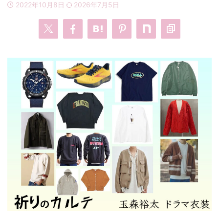
2022年10月8日
2026年7月5日
・
あのクズ
・
ワンピース
・
無能の鷹
・
バッグ
・
若草物語
・
腕時計