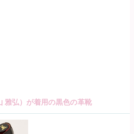
山 雅弘）が着用の黒色の革靴