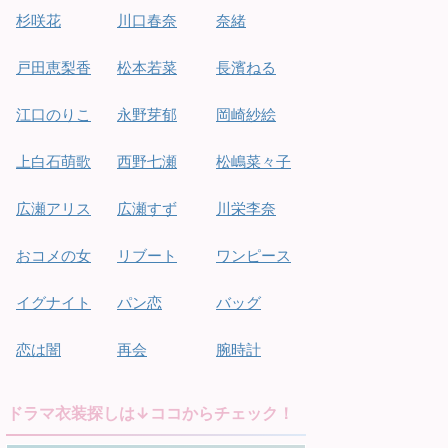
杉咲花
川口春奈
奈緒
戸田恵梨香
松本若菜
長濱ねる
江口のりこ
永野芽郁
岡崎紗絵
上白石萌歌
西野七瀬
松嶋菜々子
広瀬アリス
広瀬すず
川栄李奈
おコメの女
リブート
ワンピース
イグナイト
パン恋
バッグ
恋は闇
再会
腕時計
ドラマ衣装探しは↓ココからチェック！