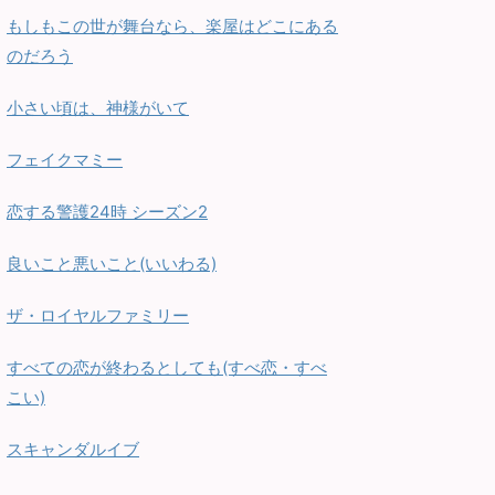
もしもこの世が舞台なら、楽屋はどこにある
のだろう
小さい頃は、神様がいて
フェイクマミー
恋する警護24時 シーズン2
良いこと悪いこと(いいわる)
ザ・ロイヤルファミリー
すべての恋が終わるとしても(すべ恋・すべ
こい)
スキャンダルイブ