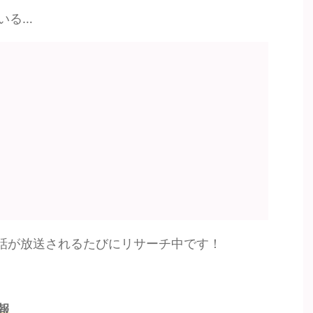
いる…
話が放送されるたびにリサーチ中です！
報