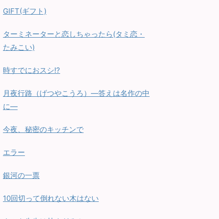
GIFT(ギフト)
ターミネーターと恋しちゃったら(タミ恋・
たみこい)
時すでにおスシ!?
月夜行路（げつやこうろ）—答えは名作の中
に—
今夜、秘密のキッチンで
エラー
銀河の一票
10回切って倒れない木はない