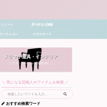
ストノート
君の好きは無敵
フィクション
クロスロード
ドラマ小道具・インテリア
ソファ・テーブル・雑貨 etc ...
＼ 気になる芸能人やアイテムを検索 ／
おすすめ検索ワード