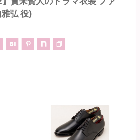
2】賀来賢人のドラマ衣装 ファ
雅弘 役)