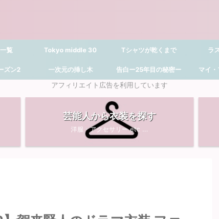
 一覧
Tokyo middle 30
Tシャツが乾くまで
ラ
シーズン2
一次元の挿し木
告白ー25年目の秘密ー
マイ・
アフィリエイト広告を利用しています
芸能人から衣装を探す
洋服・アクセサリー etc ...