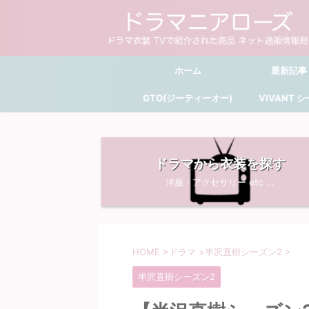
ホーム
最新記事
GTO(ジーティーオー)
VIVANT 
ドラマから衣装を探す
洋服・アクセサリー etc ...
HOME
>
ドラマ
>
半沢直樹シーズン2
>
半沢直樹シーズン2