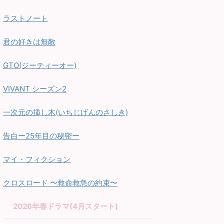
ラストノート
君の好きは無敵
GTO(ジーティーオー)
VIVANT シーズン2
一次元の挿し木(いちじげんのさしき)
告白ー25年目の秘密ー
マイ・フィクション
クロスロード 〜救命救急の約束〜
2026年春ドラマ(4月スタート)