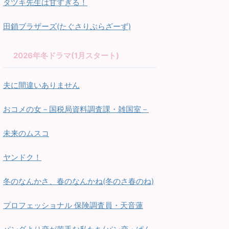
タツキ先生は甘すぎる！
田鎖ブラザーズ(たぐさりぶらざーず)
2026年冬ドラマ(1月スタート)
夫に間違いありません
おコメの女－国税局資料調査課・雑国室－
未来のムスコ
ヤンドク！
冬のなんかさ、春のなんかね(冬のさ春のね)
プロフェッショナル 保険調査員・天音蓮