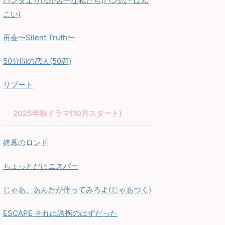
パンダより恋が苦手な私たち(パン恋・ぱん
こい)
再会〜Silent Truth〜
50分間の恋人(50恋)
リブート
2025年秋ドラマ(10月スタート)
終幕のロンド
ちょっとだけエスパー
じゃあ、あんたが作ってみろよ(じゃあつく)
ESCAPE それは誘拐のはずだった