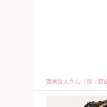
賀来賢人さん（役：森